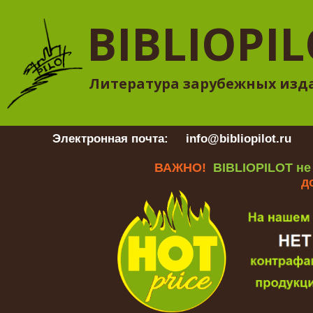
BIBLIOPI
Литература зарубежных изд
Электронная почта:
info@bibliopilot.ru
Гр
ВАЖНО!
BIBLIOPILOT не
д