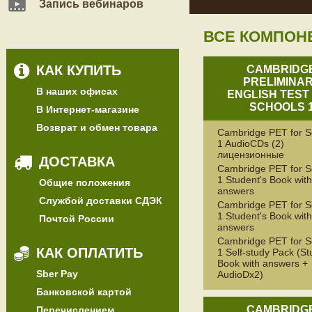
Запись вебинаров
ВСЕ КОМПОН
КАК КУПИТЬ
CAMBRIDG
PRELIMINA
В наших офисах
ENGLISH TEST
SCHOOLS 
В Интернет-магазине
Возврат и обмен товара
Cambridge PET for S
1 AudioCDs (2)
лицензионные
ДОСТАВКА
Cambridge PET for S
1 Student's Book with
Общие положения
answers
Службой доставки СДЭК
Cambridge PET for S
1 Student's Book wit
Почтой России
answers
Cambridge PET for S
КАК ОПЛАТИТЬ
1 Self-study Pack (St
Book with answers +
Sber Pay
AudioDx2)
Банковской картой
CAMBRIDG
Перечислением