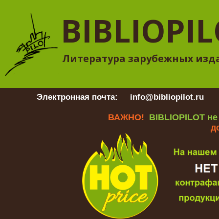
BIBLIOPI
Литература зарубежных изд
Электронная почта:
info@bibliopilot.ru
Гр
ВАЖНО!
BIBLIOPILOT не
д