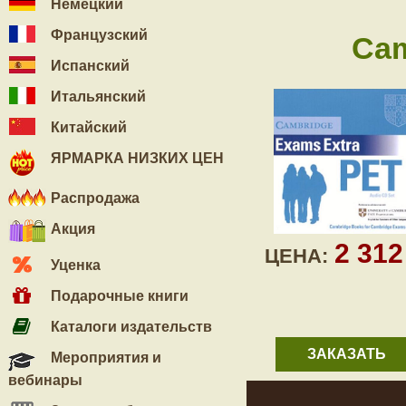
Немецкий
Французский
Cam
Испанский
Итальянский
Китайский
ЯРМАРКА НИЗКИХ ЦЕН
Распродажа
Акция
2 31
ЦЕНА:
Уценка
Подарочные книги
Каталоги издательств
ЗАКАЗАТЬ
Мероприятия и
вебинары