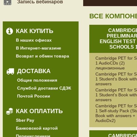
Запись вебинаров
ВСЕ КОМПОН
КАК КУПИТЬ
CAMBRIDG
PRELIMINA
В наших офисах
ENGLISH TEST
SCHOOLS 
В Интернет-магазине
Возврат и обмен товара
Cambridge PET for S
1 AudioCDs (2)
лицензионные
ДОСТАВКА
Cambridge PET for S
1 Student's Book with
Общие положения
answers
Службой доставки СДЭК
Cambridge PET for S
1 Student's Book wit
Почтой России
answers
Cambridge PET for S
КАК ОПЛАТИТЬ
1 Self-study Pack (St
Book with answers +
Sber Pay
AudioDx2)
Банковской картой
CAMBRIDG
Перечислением