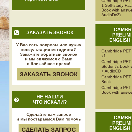
Cambridge PET 
1 Self-study Pac
Book with answe
AudioDx2)
CAMBR
ЗАКАЗАТЬ ЗВОНОК
PRELIM
ENGLISH 
У Вас есть вопросы или нужна
консультация методиста?
Cambridge PET
Закажите обратный звонок
x1
и мы свяжемся с Вами
Cambridge PET 
в ближайшее время!
Student's Book 
+ AudioCD
ЗАКАЗАТЬ ЗВОНОК
Cambridge PET 
Book
Cambridge PET 
Book with answ
НЕ НАШЛИ
ЧТО ИСКАЛИ?
Сделайте нам запрос
CAMBR
и мы постараемся Вам помочь
PRELIM
ENGLISH 
СДЕЛАТЬ ЗАПРОС