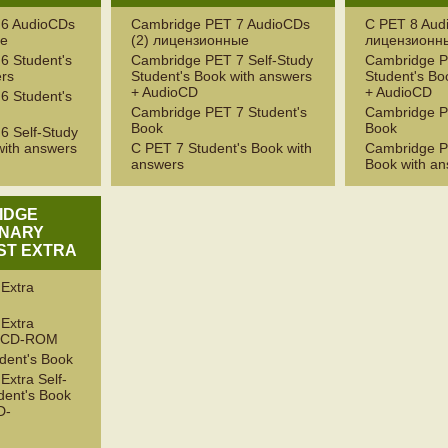
 6 AudioCDs
Cambridge PET 7 AudioCDs
C PET 8 Aud
ые
(2) лицензионные
лицензионн
6 Student's
Cambridge PET 7 Self-Study
Cambridge P
ers
Student's Book with answers
Student's Bo
+ AudioCD
+ AudioCD
6 Student's
Cambridge PET 7 Student's
Cambridge P
Book
Book
6 Self-Study
with answers
C PET 7 Student's Book with
Cambridge P
answers
Book with a
IDGE
INARY
ST EXTRA
Extra
Extra
 +CD-ROM
dent's Book
xtra Self-
dent's Book
D-