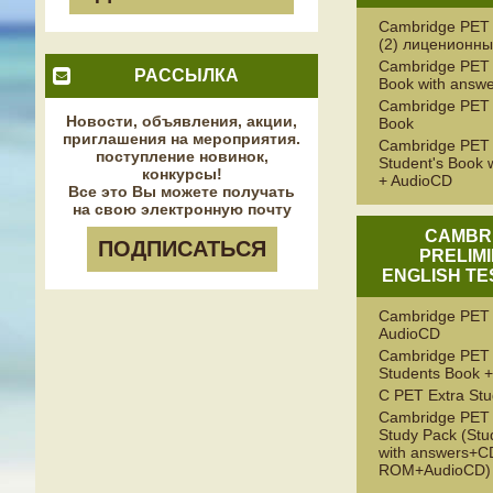
Cambridge PET
(2) лиценионн
Cambridge PET 
РАССЫЛКА
Book with answ
Cambridge PET 
Новости, объявления, акции,
Book
приглашения на мероприятия.
Cambridge PET 
поступление новинок,
Student's Book 
конкурсы!
+ AudioCD
Все это Вы можете получать
на свою электронную почту
CAMBR
ПОДПИСАТЬСЯ
PRELIM
ENGLISH TE
Cambridge PET 
AudioCD
Cambridge PET 
Students Book
C PET Extra Stu
Cambridge PET E
Study Pack (Stu
with answers+C
ROM+AudioCD)