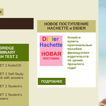
Е
НОВОЕ ПОСТУПЛЕНИЕ
HACHETTE и DIDIER
Успейте
купить
оригинальные
BRIDGE
пособия
IMINARY
французских
издательств
SH TEST 2
по ценам
прошлого
ET 2 AudioCD
года!
ET 2 Self-Study
ok with answers
ПОДРОБНЕЕ
ET 2 Student's
ET 2 Student's
nswers