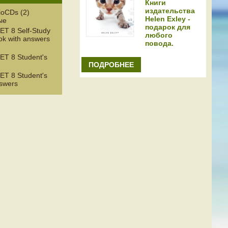
Книги
издательства
ioCDs (2)
Helen Exley -
ые
подарок для
ET 8 Self-Study
любого
ok with answers
повода.
ET 8 Student's
ПОДРОБНЕЕ
ET 8 Student's
nswers