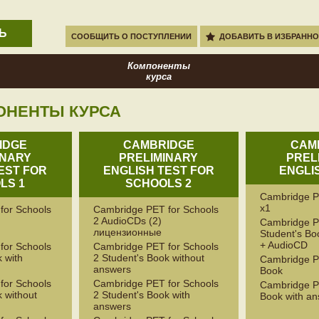
Ь
СООБЩИТЬ О ПОСТУПЛЕНИИ
ДОБАВИТЬ В ИЗБРАННО
Компоненты
курса
ОНЕНТЫ КУРСА
IDGE
CAMBRIDGE
CAM
INARY
PRELIMINARY
PREL
EST FOR
ENGLISH TEST FOR
ENGLI
LS 1
SCHOOLS 2
Cambridge P
x1
for Schools
Cambridge PET for Schools
2 AudioCDs (2)
Cambridge P
лицензионные
Student's Bo
+ AudioCD
for Schools
Cambridge PET for Schools
 with
2 Student's Book without
Cambridge P
answers
Book
for Schools
Cambridge PET for Schools
Cambridge P
 without
2 Student's Book with
Book with a
answers