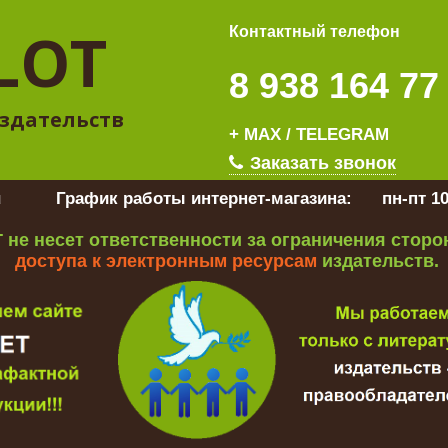
LOT
Контактный телефон
8 938 164 77
здательств
+ MAX / TELEGRAM
Заказать звонок
u
График работы интернет-магазина:
пн-пт 10
 не несет ответственности за ограничения стор
доступа к электронным ресурсам
издательств.