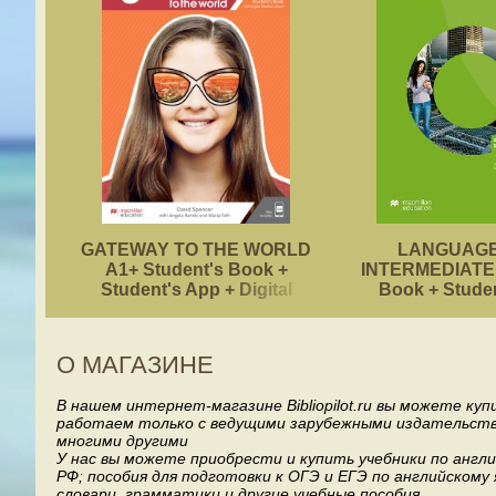
GATEWAY TO THE WORLD
LANGUAGE
A1+ Student's Book +
INTERMEDIATE 
Student's App + Digital
Book + Stude
Student's Book Pack
О МАГАЗИНЕ
В нашем интернет-магазине Bibliopilot.ru вы можете ку
работаем только с ведущими зарубежными издательствами, т
многими другими
У нас вы можете приобрести и купить учебники по англ
РФ; пособия для подготовки к ОГЭ и ЕГЭ по английскому
словари, грамматики и другие учебные пособия.