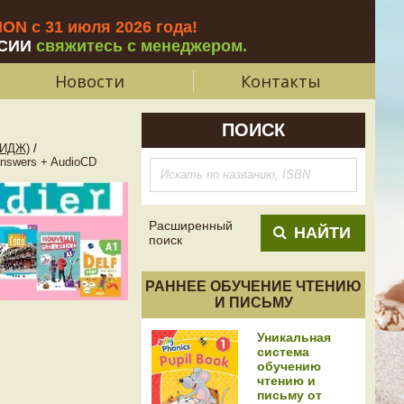
N с 31 июля 2026 года
!
СИИ
свяжитесь с менеджером.
Новости
Контакты
ПОИСК
РИДЖ)
/
answers + AudioCD
Расширенный
НАЙТИ
поиск
РАННЕЕ ОБУЧЕНИЕ ЧТЕНИЮ
И ПИСЬМУ
Уникальная
система
обучению
чтению и
письму от