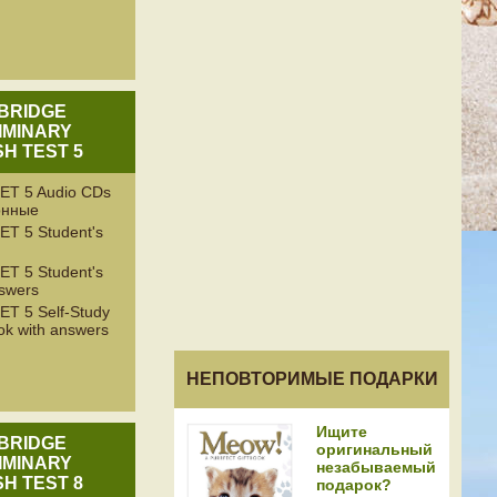
BRIDGE
IMINARY
SH TEST 5
ET 5 Audio CDs
онные
ET 5 Student's
ET 5 Student's
nswers
ET 5 Self-Study
ok with answers
НЕПОВТОРИМЫЕ ПОДАРКИ
Ищите
BRIDGE
оригинальный
IMINARY
незабываемый
SH TEST 8
подарок?