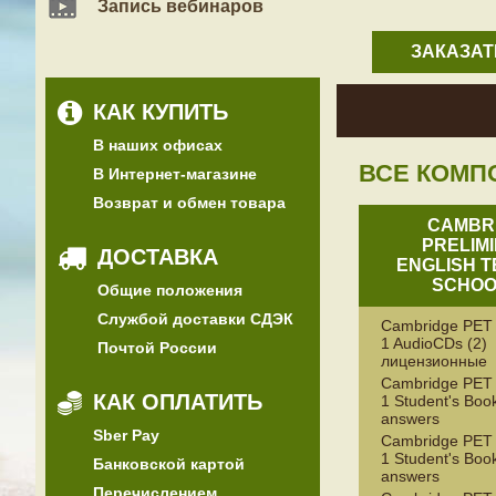
Запись вебинаров
ЗАКАЗАТ
КАК КУПИТЬ
В наших офисах
ВСЕ КОМП
В Интернет-магазине
Возврат и обмен товара
CAMBR
PRELIM
ДОСТАВКА
ENGLISH T
SCHOO
Общие положения
Службой доставки СДЭК
Cambridge PET 
1 AudioCDs (2)
Почтой России
лицензионные
Cambridge PET 
КАК ОПЛАТИТЬ
1 Student's Book
answers
Sber Pay
Cambridge PET 
1 Student's Book
Банковской картой
answers
Перечислением