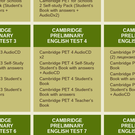
for Schools
Cambridge PET for Schools
k (Student's
2 Self-study Pack (Student's
rs +
Book with answers +
AudioDx2)
IDGE
CAMBRIDGE
CAM
INARY
PRELIMINARY
PREL
TEST 3
ENGLISH TEST 4
ENGLI
 3 AudioCD
Cambridge PET 4 AudioCD
Cambridge P
x2
(2) лицензи
3 Self-Study
Cambridge PET 4 Self-Study
Cambridge P
with answers
Student's Book with answers
Book
+ AudioCD
Cambridge P
3 Student's
Cambridge PET 4 Student's
Book with a
Book
Cambridge P
3 Student's
Cambridge PET 4 Student's
Student's Bo
ers
Book with answers
+ AudioCD
Cambridge PET 4 Teacher's
Book
IDGE
CAMBRIDGE
CAM
INARY
PRELIMINARY
PREL
TEST 6
ENGLISH TEST 7
ENGLI