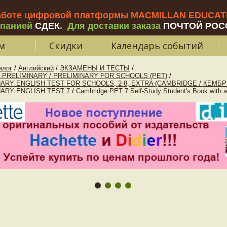
аботе цифровой платформы MACMILLAN EDUCATIO
мпанией
СДЕК
.
Для доставки заказа
ПОЧТОЙ РОС
м
Скидки
Календарь событий
алог
/
Английский
/
ЭКЗАМЕНЫ И ТЕСТЫ
/
 PRELIMINARY / PRELIMINARY FOR SCHOOLS (PET)
/
ARY ENGLISH TEST FOR SCHOOLS, 2-8, EXTRA (CAMBRIDGE / КЕМБ
ARY ENGLISH TEST 7
/
Cambridge PET 7 Self-Study Student's Book with 