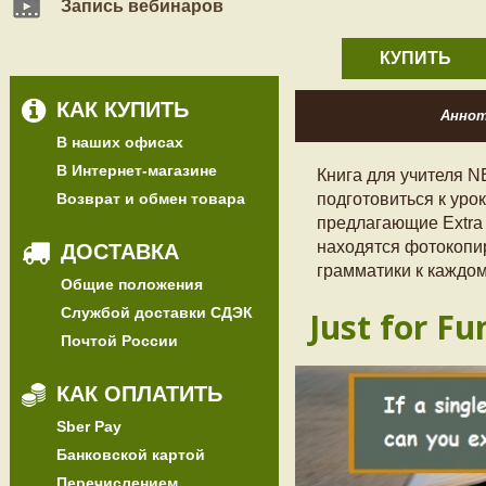
Запись вебинаров
КУПИТЬ
КАК КУПИТЬ
Анно
В наших офисах
В Интернет-магазине
Книга для учителя 
Возврат и обмен товара
подготовиться к уро
предлагающие Extra 
находятся фотокопи
ДОСТАВКА
грамматики к каждом
Общие положения
Службой доставки СДЭК
Just for Fu
Почтой России
КАК ОПЛАТИТЬ
Sber Pay
Банковской картой
Перечислением