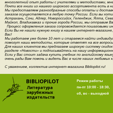
многолетний опыт работы с учителями и методистами, мнен
Почти все книги из нашего широкого ассортимента есть в н
Мы предоставляем разнообразные способы оплаты и доставки
заказов осуществляется в любую точку России.
Если вы хоти
Астрахань, Сочи, Адлер, Новороссийск, Геленджик, Ялта, Сев
Майкоп, Владикавказ и прочие города России, мы отправим В
Процесс оформления заказа сопровождается пошаговыми ин
Если Вы не нашли нужную книгу в нашем интернет-магазине
Вас!
Мы работаем уже более 10 лет и стараемся найти индивидуа
помогут наши методисты, которые ответят на все вопросы
Для наших клиентов мы предлагаем широкую систему скидок 
разделе «Новости» и подписывайтесь на нашу информационн
Если у Вас стоит задача купить учебник по английскому язы
очень рады Вам помочь и видеть Вас в числе наших любимых 
С уважением, коллектив интернет-магазина Bibliopilot.ru!
BIBLIOPILOT
Режим работы
Литература
пн-пт 10:00 - 18:30,
зарубежных
сб, вс - выходной
издательств