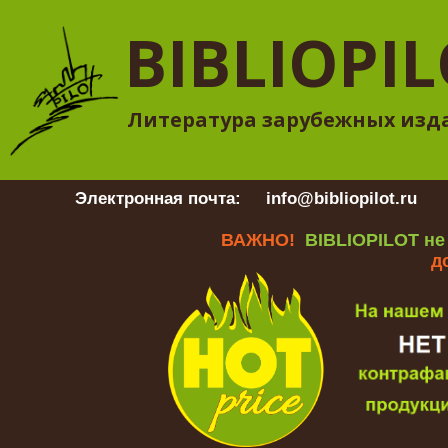
BIBLIOPI
Литература зарубежных изд
Электронная почта:
info@bibliopilot.ru
Гр
ВАЖНО!
BIBLIOPILOT не
д