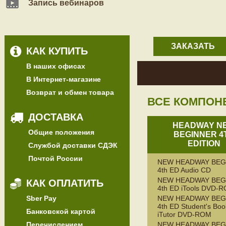
Запись вебинаров
ЗАКАЗАТЬ
КАК КУПИТЬ
В наших офисах
В Интернет-магазине
Возврат и обмен товара
ВСЕ КОМПОН
ДОСТАВКА
HEADWAY N
Общие положения
BEGINNER 4
EDITION
Службой доставки СДЭК
Почтой России
NEW HEADWAY BEG
4th ED Audio CD
NEW HEADWAY BEG
КАК ОПЛАТИТЬ
4th ED iTools DVD-
Sber Pay
NEW HEADWAY BEG
4th ED Student's Boo
Банковской картой
iTutor DVD-ROM
Перечислением
NEW HEADWAY BEG