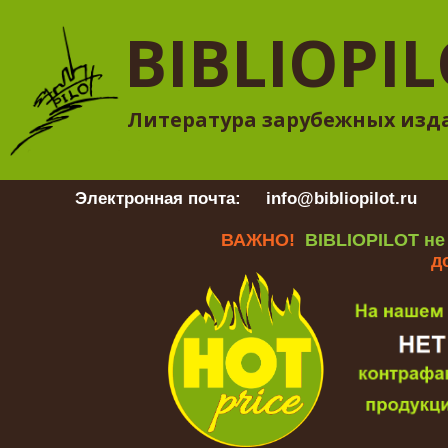
BIBLIOPI
Литература зарубежных изд
Электронная почта:
info@bibliopilot.ru
Гр
ВАЖНО!
BIBLIOPILOT не
д