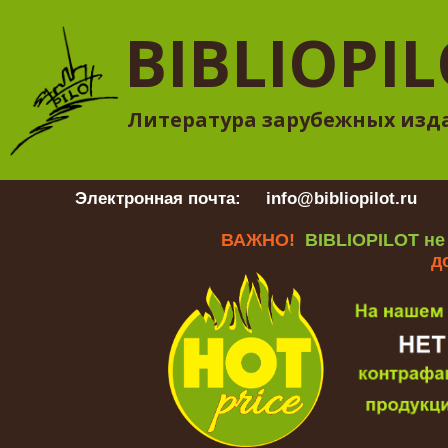
BIBLIOPI
Литература зарубежных изд
Электронная почта:
info@bibliopilot.ru
Гр
ВАЖНО!
BIBLIOPILOT не
д