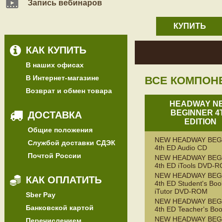
Запись вебинаров
КУПИТЬ
КАК КУПИТЬ
В наших офисах
В Интернет-магазине
ВСЕ КОМПОН
Возврат и обмен товара
HEADWAY N
BEGINNER 4
ДОСТАВКА
EDITION
Общие положения
NEW HEADWAY BEG
Службой доставки СДЭК
4th ED Audio CD
Почтой России
NEW HEADWAY BEG
4th ED iTools DVD-
NEW HEADWAY BEG
КАК ОПЛАТИТЬ
4th ED Student's Boo
iTutor DVD-ROM
Sber Pay
NEW HEADWAY BEG
Банковской картой
4th ED Teacher's Bo
NEW HEADWAY BEG
Перечислением