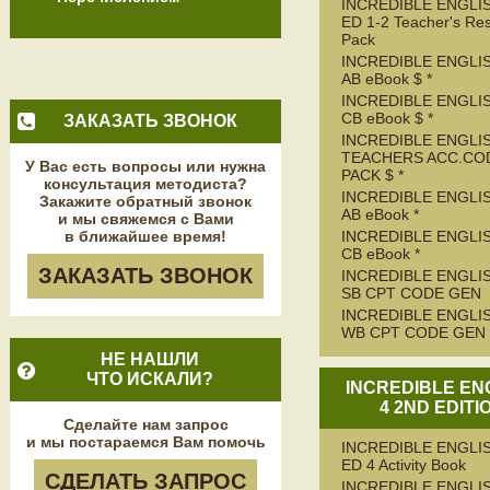
INCREDIBLE ENGLIS
ED 1-2 Teacher's Re
Pack
INCREDIBLE ENGLIS
AB eBook $ *
INCREDIBLE ENGLIS
CB eBook $ *
ЗАКАЗАТЬ ЗВОНОК
INCREDIBLE ENGLIS
TEACHERS ACC.CO
У Вас есть вопросы или нужна
PACK $ *
консультация методиста?
INCREDIBLE ENGLIS
Закажите обратный звонок
AB eBook *
и мы свяжемся с Вами
в ближайшее время!
INCREDIBLE ENGLIS
CB eBook *
ЗАКАЗАТЬ ЗВОНОК
INCREDIBLE ENGLIS
SB CPT CODE GEN
INCREDIBLE ENGLIS
WB CPT CODE GEN
НЕ НАШЛИ
ЧТО ИСКАЛИ?
INCREDIBLE EN
4 2ND EDITI
Сделайте нам запрос
и мы постараемся Вам помочь
INCREDIBLE ENGLIS
ED 4 Activity Book
СДЕЛАТЬ ЗАПРОС
INCREDIBLE ENGLIS