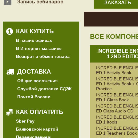
Запись вебинаров
ЗАКАЗАТЬ
КАК КУПИТЬ
ВСЕ КОМПОН
В наших офисах
В Интернет-магазине
INCREDIBLE EN
Возврат и обмен товара
1 2ND EDITI
INCREDIBLE ENGLIS
ДОСТАВКА
ED 1 Activity Book
INCREDIBLE ENGLIS
Общие положения
ED 1 Activity Book + 
Службой доставки СДЭК
Practice
INCREDIBLE ENGLIS
Почтой России
ED 1 Class Book
INCREDIBLE ENGLIS
КАК ОПЛАТИТЬ
ED Class Audio CD
INCREDIBLE ENGLIS
Sber Pay
ED 1 Itools
INCREDIBLE ENGLIS
Банковской картой
ED 1 Teacher's Book
Перечислением