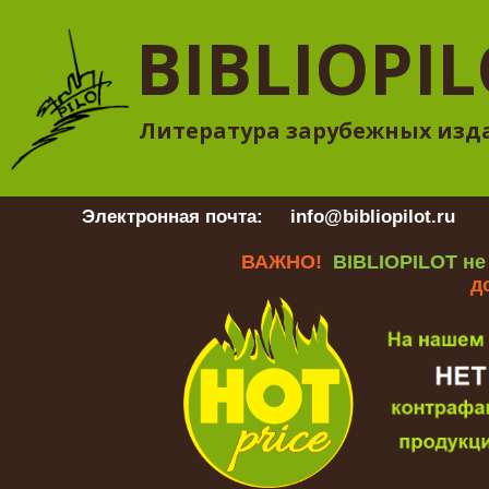
BIBLIOPI
Литература зарубежных изд
Электронная почта:
info@bibliopilot.ru
Гр
ВАЖНО!
BIBLIOPILOT не
д