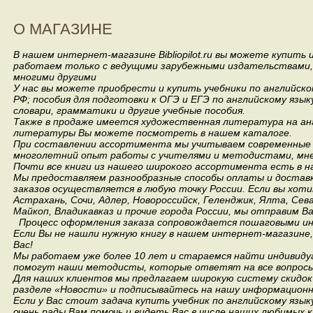
О МАГАЗИНЕ
В нашем интернет-магазине Bibliopilot.ru вы можете купить
работаем только с ведущими зарубежными издательствами, такими
многими другими
У нас вы можете приобрести и купить учебники по английск
РФ; пособия для подготовки к ОГЭ и ЕГЭ по английскому язык
словари, грамматики и другие учебные пособия.
Также в продаже имеется художественная литература на анг
литературы Вы можете посмотреть в нашем каталоге.
При составлении ассортимента мы учитываем современные 
многолетний опыт работы с учителями и методистами, мнен
Почти все книги из нашего широкого ассортимента есть в н
Мы предоставляем разнообразные способы оплаты и доставки
заказов осуществляется в любую точку России.
Если вы хоти
Астрахань, Сочи, Адлер, Новороссийск, Геленджик, Ялта, Сев
Майкоп, Владикавказ и прочие города России, мы отправим В
Процесс оформления заказа сопровождается пошаговыми ин
Если Вы не нашли нужную книгу в нашем интернет-магазине
Вас!
Мы работаем уже более 10 лет и стараемся найти индивидуа
помогут наши методисты, которые ответят на все вопросы
Для наших клиентов мы предлагаем широкую систему скидок 
разделе «Новости» и подписывайтесь на нашу информационн
Если у Вас стоит задача купить учебник по английскому язы
очень рады Вам помочь и видеть Вас в числе наших любимых 