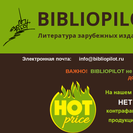
BIBLIOPI
Литература зарубежных изд
Электронная почта:
info@bibliopilot.ru
Гр
ВАЖНО!
BIBLIOPILOT не
д