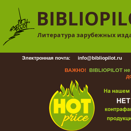
BIBLIOPI
Литература зарубежных изд
Электронная почта:
info@bibliopilot.ru
Гр
ВАЖНО!
BIBLIOPILOT не
д