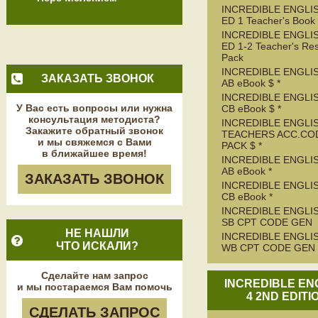
INCREDIBLE ENGLIS
ED 1 Teacher's Book
INCREDIBLE ENGLIS
ED 1-2 Teacher's Re
Pack
INCREDIBLE ENGLIS
ЗАКАЗАТЬ ЗВОНОК
AB eBook $ *
INCREDIBLE ENGLIS
У Вас есть вопросы или нужна
CB eBook $ *
консультация методиста?
INCREDIBLE ENGLIS
Закажите обратный звонок
TEACHERS ACC.CO
и мы свяжемся с Вами
PACK $ *
в ближайшее время!
INCREDIBLE ENGLIS
AB eBook *
ЗАКАЗАТЬ ЗВОНОК
INCREDIBLE ENGLIS
CB eBook *
INCREDIBLE ENGLIS
SB CPT CODE GEN
НЕ НАШЛИ
INCREDIBLE ENGLIS
ЧТО ИСКАЛИ?
WB CPT CODE GEN
Сделайте нам запрос
INCREDIBLE EN
и мы постараемся Вам помочь
4 2ND EDITI
СДЕЛАТЬ ЗАПРОС