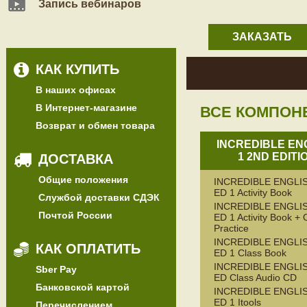
Запись вебинаров
ЗАКАЗАТЬ
КАК КУПИТЬ
В наших офисах
В Интернет-магазине
ВСЕ КОМПОН
Возврат и обмен товара
INCREDIBLE EN
1 2ND EDITI
ДОСТАВКА
Общие положения
INCREDIBLE ENGLIS
ED 1 Activity Book
Службой доставки СДЭК
INCREDIBLE ENGLIS
Почтой России
ED 1 Activity Book + 
Practice
INCREDIBLE ENGLIS
КАК ОПЛАТИТЬ
ED 1 Class Book
INCREDIBLE ENGLIS
Sber Pay
ED Class Audio CD
Банковской картой
INCREDIBLE ENGLIS
ED 1 Itools
Перечислением