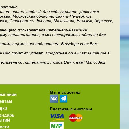
еративно.
лиент нашел удобный для себя вариант. Доставка
Москва, Московская область, Санкт-Петербург,
рск, Ставрополь, Элиста, Махачкала, Нальчик, Черкесск,
инающего пользователя интернет-магазина.
му сделать запрос, и мы постараемся найти ее для
занимающимся преподаванием. В выборе книг Вам
е Вас приятно удивят. Подробнее об акциях читайте в
дожественную литературу, тогда Вам к нам! Мы будем
Мы в соцсетях
омпании
ентам
дки
Платежные системы
ендарь
ытий
ости