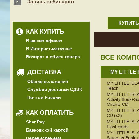
Запись вебинаров
КУПИТЬ
КАК КУПИТЬ
В наших офисах
В Интернет-магазине
ВСЕ КОМП
Возврат и обмен товара
ДОСТАВКА
MY LITTLE 
Общие положения
MY LITTLE ISLA
Teach
Службой доставки СДЭК
MY LITTLE ISL
Почтой России
Activity Book+S
Chants CD
MY LITTLE ISLA
КАК ОПЛАТИТЬ
CD (x2)
MY LITTLE ISL
Sber Pay
Flashcards
Банковской картой
MY LITTLE ISL
Students Book
Перечислением