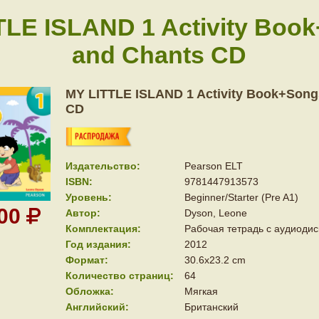
TLE ISLAND 1 Activity Boo
and Chants CD
MY LITTLE ISLAND 1 Activity Book+Song
CD
Издательство:
Pearson ELT
ISBN:
9781447913573
Уровень:
Beginner/Starter (Pre A1)
100
Автор:
Dyson, Leone
Комплектация:
Рабочая тетрадь с аудиоди
Год издания:
2012
Формат:
30.6x23.2 cm
Количество страниц:
64
Обложка:
Мягкая
Английский:
Британский