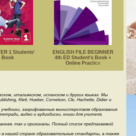
R 1 Students'
ENGLISH FILE BEGINNER
ACA
Book
4th ED Student's Book +
Online Practice
ском, итальянском, испанском и других языках. Мы
ng, Klett, Hueber, Cornelson, Cle, Hachette, Didier и
ь учебники, загрифованные министерством образования
етради, видео и аудиодиски, книги для учителя,
анная, так и оригиналы. Полный список предлагаемой
е в нашей стране образовательные стандарты, а также