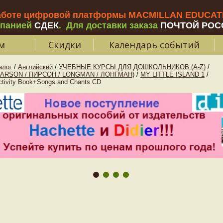
аботе цифровой платформы MACMILLAN EDUCATIO
мпанией
СДЕК
.
Для доставки заказа
ПОЧТОЙ РОС
м
Скидки
Календарь событий
алог
/
Английский
/
УЧЕБНЫЕ КУРСЫ ДЛЯ ДОШКОЛЬНИКОВ (A-Z)
/
EARSON / ПИРСОН / LONGMAN / ЛОНГМАН)
/
MY LITTLE ISLAND 1
/
tivity Book+Songs and Chants CD