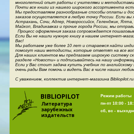
многолетний опыт работы с учителями и методистами, 
Почти все книги из нашего широкого ассортимента есть
Мы предоставляем разнообразные способы оплаты и дост
заказов осуществляется в любую точку России.
Если вы 
Астрахань, Сочи, Адлер, Новороссийск, Геленджик, Ялта
Майкоп, Владикавказ и прочие города России, мы отправ
Процесс оформления заказа сопровождается пошаговым
Если Вы не нашли нужную книгу в нашем интернет-мага
Вас!
Мы работаем уже более 10 лет и стараемся найти индив
помогут наши методисты, которые ответят на все воп
Для наших клиентов мы предлагаем широкую систему ски
разделе «Новости» и подписывайтесь на нашу информац
Если у Вас стоит задача купить учебник по английскому
очень рады Вам помочь и видеть Вас в числе наших люби
С уважением, коллектив интернет-магазина Bibliopilot.ru
BIBLIOPILOT
Режим работы
Литература
пн-пт 10:00 - 18:
зарубежных
сб, вс - выход
издательств