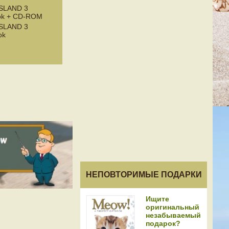
ISLAND 3
ook + CD-ROM
ISLAND 3
ok
НЕПОВТОРИМЫЕ ПОДАРКИ
Ищите
оригинальный
незабываемый
подарок?