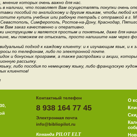
мнение которых очень важно для нас.
 в наличии, что позволяет Вам осуществлять покупки очень оп
авки пособий по английскому и другим языкам, чтобы любой к
хотите купить учебник или рабочую тетрадь с отправкой в г. 
, Севастополь, Симферополь, Ростов-на-Дону, Краснодар, Пятиго
им Вам заказ качественно и оперативно.
и инструкциям и является простым и понятным, даже для нач
зине, мы поможем ее отыскать, просто напишите нам через фор
идуальный подход к каждому клиенту: и к изучающим язык, и к 
росы по телефонам, либо по электронной почте.
док и бонусных программ, а также распродажи и акции, которы
ионную рассылку.
 языку, либо пособия по немецкому языку, либо французскую ху
мых клиентов!
!
Контактный телефон
О к
30,
8 938 164 77 45
Кли
ной
Ски
Электронная почта
Кал
i
nfo@bibliopilot.ru
соб
PILOT
ELT
Команда
Нов