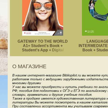
GATEWAY TO THE WORLD
LANGUAGE
A1+ Student's Book +
INTERMEDIATE 
Student's App + Digital
Book + Stude
Student's Book Pack
О МАГАЗИНЕ
В нашем интернет-магазине Bibliopilot.ru вы можете ку
работаем только с ведущими зарубежными издательствами, т
многими другими
У нас вы можете приобрести и купить учебники по англ
РФ; пособия для подготовки к ОГЭ и ЕГЭ по английскому
словари, грамматики и другие учебные пособия.
Также в продаже имеется художественная литература на
литературы Вы можете посмотреть в нашем каталоге
При составлении ассортимента мы учитываем современ