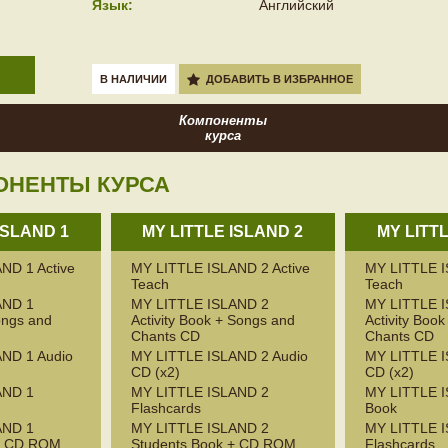
Язык:
Английский
В НАЛИЧИИ
ДОБАВИТЬ В ИЗБРАННОЕ
Компоненты
курса
ОНЕНТЫ КУРСА
ISLAND 1
MY LITTLE ISLAND 2
MY LITT
ND 1 Active
MY LITTLE ISLAND 2 Active
MY LITTLE I
Teach
Teach
AND 1
MY LITTLE ISLAND 2
MY LITTLE 
ongs and
Activity Book + Songs and
Activity Boo
Chants CD
Chants CD
ND 1 Audio
MY LITTLE ISLAND 2 Audio
MY LITTLE I
CD (x2)
CD (x2)
AND 1
MY LITTLE ISLAND 2
MY LITTLE I
Flashcards
Book
AND 1
MY LITTLE ISLAND 2
MY LITTLE 
 + CD ROM
Students Book + CD ROM
Flashcards