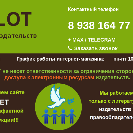
LOT
Контактный телефон
8 938 164 77
здательств
+ MAX / TELEGRAM
Заказать звонок
u
График работы интернет-магазина:
пн-пт 10
 не несет ответственности за ограничения стор
доступа к электронным ресурсам
издательств.