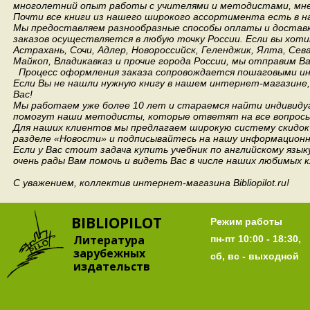
многолетний опыт работы с учителями и методистами, мнен
Почти все книги из нашего широкого ассортимента есть в н
Мы предоставляем разнообразные способы оплаты и доставки
заказов осуществляется в любую точку России.
Если вы хоти
Астрахань, Сочи, Адлер, Новороссийск, Геленджик, Ялта, Сев
Майкоп, Владикавказ и прочие города России, мы отправим В
Процесс оформления заказа сопровождается пошаговыми ин
Если Вы не нашли нужную книгу в нашем интернет-магазине
Вас!
Мы работаем уже более 10 лет и стараемся найти индивидуа
помогут наши методисты, которые ответят на все вопросы
Для наших клиентов мы предлагаем широкую систему скидок 
разделе «Новости» и подписывайтесь на нашу информационн
Если у Вас стоит задача купить учебник по английскому язы
очень рады Вам помочь и видеть Вас в числе наших любимых 
С уважением, коллектив интернет-магазина Bibliopilot.ru!
BIBLIOPILOT
Режим работы
Литература
пн-пт 10:00 - 18:30,
зарубежных
сб, вс - выходной
издательств