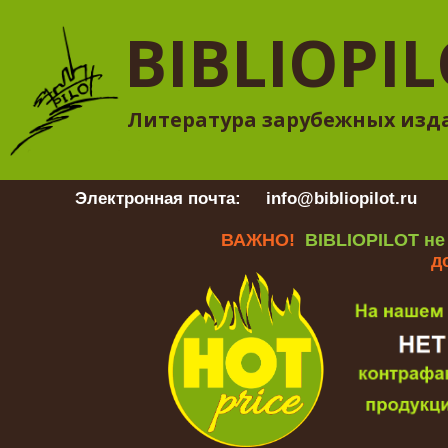
BIBLIOPI
Литература зарубежных изд
Электронная почта:
info@bibliopilot.ru
Гр
ВАЖНО!
BIBLIOPILOT не
д