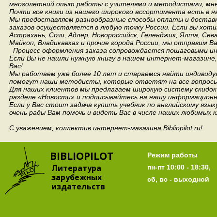
многолетний опыт работы с учителями и методистами, мнен
Почти все книги из нашего широкого ассортимента есть в н
Мы предоставляем разнообразные способы оплаты и доставки
заказов осуществляется в любую точку России.
Если вы хоти
Астрахань, Сочи, Адлер, Новороссийск, Геленджик, Ялта, Сев
Майкоп, Владикавказ и прочие города России, мы отправим В
Процесс оформления заказа сопровождается пошаговыми ин
Если Вы не нашли нужную книгу в нашем интернет-магазине
Вас!
Мы работаем уже более 10 лет и стараемся найти индивидуа
помогут наши методисты, которые ответят на все вопросы
Для наших клиентов мы предлагаем широкую систему скидок 
разделе «Новости» и подписывайтесь на нашу информационн
Если у Вас стоит задача купить учебник по английскому язы
очень рады Вам помочь и видеть Вас в числе наших любимых 
С уважением, коллектив интернет-магазина Bibliopilot.ru!
BIBLIOPILOT
Режим работы
Литература
пн-пт 10:00 - 18:30,
зарубежных
сб, вс - выходной
издательств