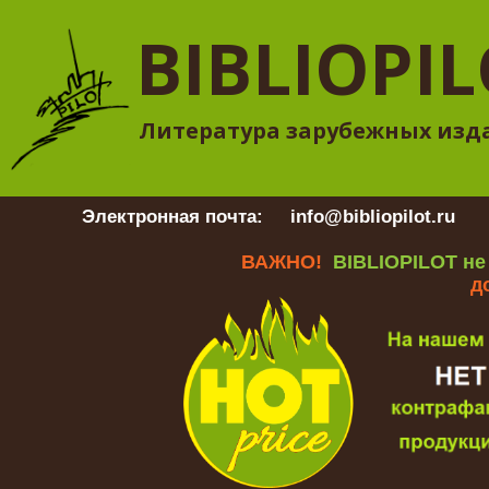
BIBLIOPI
Литература зарубежных изд
Электронная почта:
info@bibliopilot.ru
Гр
ВАЖНО!
BIBLIOPILOT не
д