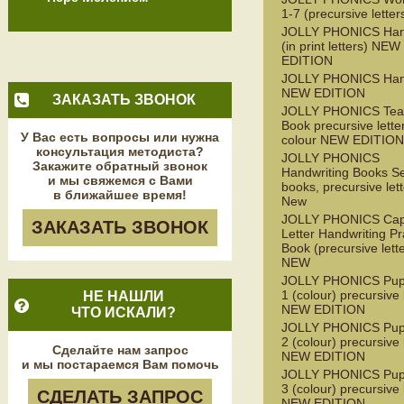
1-7 (precursive letter
JOLLY PHONICS Ha
(in print letters) NEW
EDITION
JOLLY PHONICS Ha
NEW EDITION
ЗАКАЗАТЬ ЗВОНОК
JOLLY PHONICS Tea
Book precursive lette
У Вас есть вопросы или нужна
colour NEW EDITION
консультация методиста?
JOLLY PHONICS
Закажите обратный звонок
Handwriting Books Se
и мы свяжемся с Вами
books, precursive lett
в ближайшее время!
New
JOLLY PHONICS Capi
ЗАКАЗАТЬ ЗВОНОК
Letter Handwriting Pr
Book (precursive lett
NEW
JOLLY PHONICS Pupi
1 (colour) precursive 
НЕ НАШЛИ
NEW EDITION
ЧТО ИСКАЛИ?
JOLLY PHONICS Pupi
2 (colour) precursive 
Сделайте нам запрос
NEW EDITION
и мы постараемся Вам помочь
JOLLY PHONICS Pupi
3 (colour) precursive 
СДЕЛАТЬ ЗАПРОС
NEW EDITION