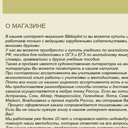
О МАГАЗИНЕ
В нашем интернет-магазине Bibliopilot.ru вы можете купить
работаем только с ведущими зарубежными издательствами, такими
многими другими
У нас вы можете приобрести и купить учебники по английск
РФ; пособия для подготовки к ОГЭ и ЕГЭ по английскому язык
словари, грамматики и другие учебные пособия.
Также в продаже имеется художественная литература на анг
литературы Вы можете посмотреть в нашем каталоге.
При составлении ассортимента мы учитываем современные 
многолетний опыт работы с учителями и методистами, мнен
Почти все книги из нашего широкого ассортимента есть в н
Мы предоставляем разнообразные способы оплаты и доставки
заказов осуществляется в любую точку России.
Если вы хоти
Астрахань, Сочи, Адлер, Новороссийск, Геленджик, Ялта, Сев
Майкоп, Владикавказ и прочие города России, мы отправим В
Процесс оформления заказа сопровождается пошаговыми ин
Если Вы не нашли нужную книгу в нашем интернет-магазине
Вас!
Мы работаем уже более 10 лет и стараемся найти индивидуа
помогут наши методисты, которые ответят на все вопросы
Для наших клиентов мы предлагаем широкую систему скидок 