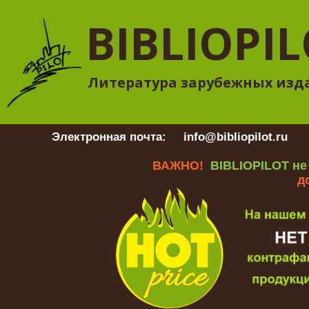
BIBLIOPI
Литература зарубежных изд
Электронная почта:
info@bibliopilot.ru
Гр
ВАЖНО!
BIBLIOPILOT не
д