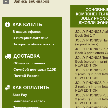
Запись вебинаров
ОСНОВНЫ
КОМПОНЕНТЫ 
JOLLY PHONIC
ДЖОЛЛИ ФОНИ
КАК КУПИТЬ
В наших офисах
JOLLY PHONICS Activ
Book Set 1-7
В Интернет-магазине
JOLLY PHONICS Ha
Возврат и обмен товара
(in print letters)
JOLLY PHONICS Pupi
Book 3 print letters C
ДОСТАВКА
JOLLY PHONICS Tea
Book (colour) in print 
Общие положения
NEW EDITION
Службой доставки СДЭК
JOLLY PHONICS Pupi
1 (colour) in print lett
Почтой России
NEW EDITION
JOLLY PHONICS Pupi
2 (colour) in print lett
КАК ОПЛАТИТЬ
NEW EDITION
Sber Pay
JOLLY PHONICS Pupi
3 (colour) in print lett
Банковской картой
NEW EDITION
Перечислением
JOLLY PHONICS Wor