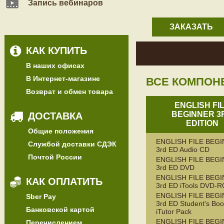
Запись вебинаров
ЗАКАЗАТЬ
КАК КУПИТЬ
В наших офисах
В Интернет-магазине
ВСЕ КОМПОН
Возврат и обмен товара
ENGLISH FI
BEGINNER 3
ДОСТАВКА
EDITION
Общие положения
ENGLISH FILE BEG
Службой доставки СДЭК
3rd ED Audio CD
Почтой России
ENGLISH FILE BEG
3rd ED DVD
ENGLISH FILE BEG
КАК ОПЛАТИТЬ
3rd ED iTools DVD-
ENGLISH FILE BEG
Sber Pay
3rd ED Student's Boo
Банковской картой
iTutor Pack
ENGLISH FILE BEG
Перечислением