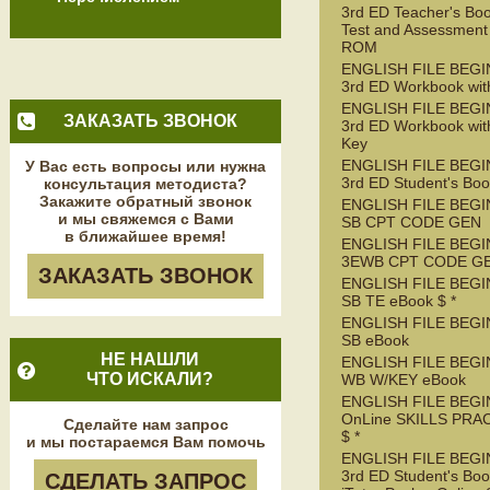
3rd ED Teacher's Boo
Test and Assessment
ROM
ENGLISH FILE BEG
3rd ED Workbook wit
ENGLISH FILE BEG
ЗАКАЗАТЬ ЗВОНОК
3rd ED Workbook wit
Key
ENGLISH FILE BEG
У Вас есть вопросы или нужна
3rd ED Student's Bo
консультация методиста?
Закажите обратный звонок
ENGLISH FILE BEGI
и мы свяжемся с Вами
SB CPT CODE GEN
в ближайшее время!
ENGLISH FILE BEGI
3EWB CPT CODE G
ЗАКАЗАТЬ ЗВОНОК
ENGLISH FILE BEGI
SB TE eBook $ *
ENGLISH FILE BEGI
SB eBook
НЕ НАШЛИ
ENGLISH FILE BEGI
ЧТО ИСКАЛИ?
WB W/KEY eBook
ENGLISH FILE BEGI
OnLine SKILLS PRA
Сделайте нам запрос
$ *
и мы постараемся Вам помочь
ENGLISH FILE BEG
3rd ED Student's Boo
СДЕЛАТЬ ЗАПРОС