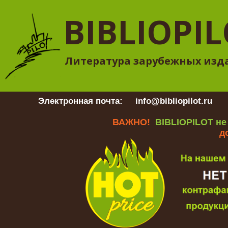
BIBLIOPI
Литература зарубежных изд
Электронная почта:
info@bibliopilot.ru
Гр
ВАЖНО!
BIBLIOPILOT не
д