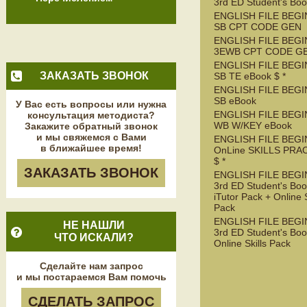
3rd ED Student's Bo
ENGLISH FILE BEGI
SB CPT CODE GEN
ENGLISH FILE BEGI
3EWB CPT CODE G
ENGLISH FILE BEGI
ЗАКАЗАТЬ ЗВОНОК
SB TE eBook $ *
ENGLISH FILE BEGI
SB eBook
У Вас есть вопросы или нужна
ENGLISH FILE BEGI
консультация методиста?
WB W/KEY eBook
Закажите обратный звонок
и мы свяжемся с Вами
ENGLISH FILE BEGI
в ближайшее время!
OnLine SKILLS PRA
$ *
ЗАКАЗАТЬ ЗВОНОК
ENGLISH FILE BEG
3rd ED Student's Boo
iTutor Pack + Online S
Pack
ENGLISH FILE BEG
НЕ НАШЛИ
3rd ED Student's Boo
ЧТО ИСКАЛИ?
Online Skills Pack
Сделайте нам запрос
и мы постараемся Вам помочь
СДЕЛАТЬ ЗАПРОС