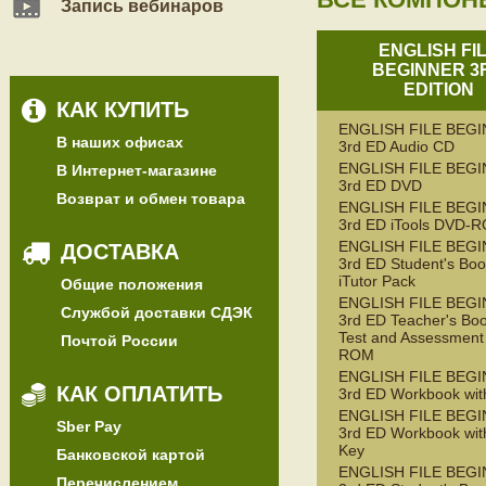
Запись вебинаров
ENGLISH FI
BEGINNER 3
EDITION
КАК КУПИТЬ
ENGLISH FILE BEG
В наших офисах
3rd ED Audio CD
ENGLISH FILE BEG
В Интернет-магазине
3rd ED DVD
Возврат и обмен товара
ENGLISH FILE BEG
3rd ED iTools DVD-
ENGLISH FILE BEG
ДОСТАВКА
3rd ED Student's Boo
iTutor Pack
Общие положения
ENGLISH FILE BEG
Службой доставки СДЭК
3rd ED Teacher's Boo
Test and Assessment
Почтой России
ROM
ENGLISH FILE BEG
КАК ОПЛАТИТЬ
3rd ED Workbook wit
ENGLISH FILE BEG
Sber Pay
3rd ED Workbook wit
Key
Банковской картой
ENGLISH FILE BEG
Перечислением