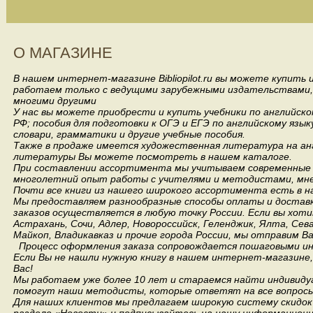
О МАГАЗИНЕ
В нашем интернет-магазине Bibliopilot.ru вы можете купить
работаем только с ведущими зарубежными издательствами, такими
многими другими
У нас вы можете приобрести и купить учебники по английск
РФ; пособия для подготовки к ОГЭ и ЕГЭ по английскому язык
словари, грамматики и другие учебные пособия.
Также в продаже имеется художественная литература на анг
литературы Вы можете посмотреть в нашем каталоге.
При составлении ассортимента мы учитываем современные 
многолетний опыт работы с учителями и методистами, мнен
Почти все книги из нашего широкого ассортимента есть в н
Мы предоставляем разнообразные способы оплаты и доставки
заказов осуществляется в любую точку России.
Если вы хоти
Астрахань, Сочи, Адлер, Новороссийск, Геленджик, Ялта, Сев
Майкоп, Владикавказ и прочие города России, мы отправим В
Процесс оформления заказа сопровождается пошаговыми ин
Если Вы не нашли нужную книгу в нашем интернет-магазине
Вас!
Мы работаем уже более 10 лет и стараемся найти индивидуа
помогут наши методисты, которые ответят на все вопросы
Для наших клиентов мы предлагаем широкую систему скидок 