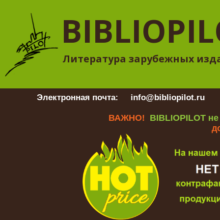
BIBLIOPI
Литература зарубежных изд
Электронная почта:
info@bibliopilot.ru
Гр
ВАЖНО!
BIBLIOPILOT не
д