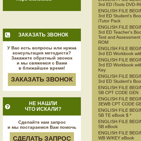
3rd ED iTools DVD-
ENGLISH FILE BEG
3rd ED Student's Boo
iTutor Pack
ENGLISH FILE BEG
3rd ED Teacher's Boo
ЗАКАЗАТЬ ЗВОНОК
Test and Assessment
ROM
У Вас есть вопросы или нужна
ENGLISH FILE BEG
консультация методиста?
3rd ED Workbook wit
Закажите обратный звонок
ENGLISH FILE BEG
и мы свяжемся с Вами
3rd ED Workbook wit
в ближайшее время!
Key
ENGLISH FILE BEG
ЗАКАЗАТЬ ЗВОНОК
3rd ED Student's Bo
ENGLISH FILE BEGI
SB CPT CODE GEN
ENGLISH FILE BEGI
НЕ НАШЛИ
3EWB CPT CODE G
ЧТО ИСКАЛИ?
ENGLISH FILE BEGI
SB TE eBook $ *
ENGLISH FILE BEGI
Сделайте нам запрос
SB eBook
и мы постараемся Вам помочь
ENGLISH FILE BEGI
СДЕЛАТЬ ЗАПРОС
WB W/KEY eBook