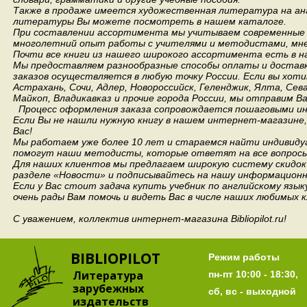
Также в продаже имеется художественная литература на анг
литературы Вы можете посмотреть в нашем каталоге.
При составлении ассортимента мы учитываем современные 
многолетний опыт работы с учителями и методистами, мнен
Почти все книги из нашего широкого ассортимента есть в н
Мы предоставляем разнообразные способы оплаты и доставки
заказов осуществляется в любую точку России.
Если вы хоти
Астрахань, Сочи, Адлер, Новороссийск, Геленджик, Ялта, Сев
Майкоп, Владикавказ и прочие города России, мы отправим В
Процесс оформления заказа сопровождается пошаговыми ин
Если Вы не нашли нужную книгу в нашем интернет-магазине
Вас!
Мы работаем уже более 10 лет и стараемся найти индивидуа
помогут наши методисты, которые ответят на все вопросы
Для наших клиентов мы предлагаем широкую систему скидок 
разделе «Новости» и подписывайтесь на нашу информационн
Если у Вас стоит задача купить учебник по английскому язы
очень рады Вам помочь и видеть Вас в числе наших любимых 
С уважением, коллектив интернет-магазина Bibliopilot.ru!
BIBLIOPILOT
Режим работы
Литература
пн-пт 10:00 - 18:30,
зарубежных
сб, вс - выходной
издательств