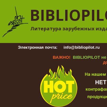
BIBLIOPI
Литература зарубежных изд
Электронная почта:
info@bibliopilot.ru
Гр
ВАЖНО!
BIBLIOPILOT не
д