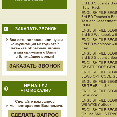
3rd ED Student's Boo
iTutor Pack
ENGLISH FILE BEG
3rd ED Teacher's Boo
Test and Assessment
ROM
ЗАКАЗАТЬ ЗВОНОК
ENGLISH FILE BEG
3rd ED Workbook wit
У Вас есть вопросы или нужна
ENGLISH FILE BEG
консультация методиста?
3rd ED Workbook wit
Закажите обратный звонок
Key
и мы свяжемся с Вами
ENGLISH FILE BEG
в ближайшее время!
3rd ED Student's Bo
ENGLISH FILE BEGI
ЗАКАЗАТЬ ЗВОНОК
SB CPT CODE GEN
ENGLISH FILE BEGI
3EWB CPT CODE G
ENGLISH FILE BEGI
НЕ НАШЛИ
SB TE eBook $ *
ЧТО ИСКАЛИ?
ENGLISH FILE BEGI
SB eBook
ENGLISH FILE BEGI
Сделайте нам запрос
WB W/KEY eBook
и мы постараемся Вам помочь
ENGLISH FILE BEGI
OnLine SKILLS PRA
СДЕЛАТЬ ЗАПРОС