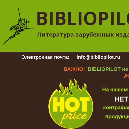
BIBLIOPI
Литература зарубежных изд
Электронная почта:
info@bibliopilot.ru
Гр
ВАЖНО!
BIBLIOPILOT не
д