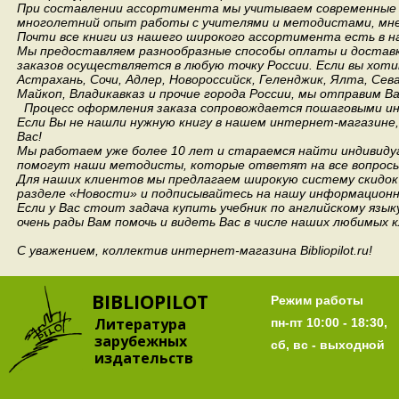
При составлении ассортимента мы учитываем современные 
многолетний опыт работы с учителями и методистами, мнен
Почти все книги из нашего широкого ассортимента есть в н
Мы предоставляем разнообразные способы оплаты и доставки
заказов осуществляется в любую точку России.
Если вы хоти
Астрахань, Сочи, Адлер, Новороссийск, Геленджик, Ялта, Сев
Майкоп, Владикавказ и прочие города России, мы отправим В
Процесс оформления заказа сопровождается пошаговыми ин
Если Вы не нашли нужную книгу в нашем интернет-магазине
Вас!
Мы работаем уже более 10 лет и стараемся найти индивидуа
помогут наши методисты, которые ответят на все вопросы
Для наших клиентов мы предлагаем широкую систему скидок 
разделе «Новости» и подписывайтесь на нашу информационн
Если у Вас стоит задача купить учебник по английскому язы
очень рады Вам помочь и видеть Вас в числе наших любимых 
С уважением, коллектив интернет-магазина Bibliopilot.ru!
BIBLIOPILOT
Режим работы
Литература
пн-пт 10:00 - 18:30,
зарубежных
сб, вс - выходной
издательств