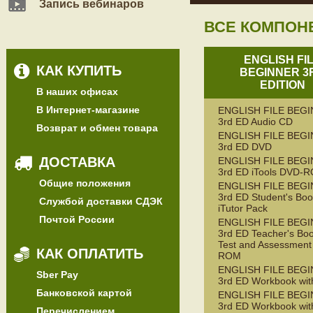
Запись вебинаров
ВСЕ КОМПОН
ENGLISH FI
КАК КУПИТЬ
BEGINNER 3
EDITION
В наших офисах
В Интернет-магазине
ENGLISH FILE BEG
3rd ED Audio CD
Возврат и обмен товара
ENGLISH FILE BEG
3rd ED DVD
ДОСТАВКА
ENGLISH FILE BEG
3rd ED iTools DVD-
Общие положения
ENGLISH FILE BEG
3rd ED Student's Boo
Службой доставки СДЭК
iTutor Pack
Почтой России
ENGLISH FILE BEG
3rd ED Teacher's Boo
Test and Assessment
КАК ОПЛАТИТЬ
ROM
ENGLISH FILE BEG
Sber Pay
3rd ED Workbook wit
Банковской картой
ENGLISH FILE BEG
3rd ED Workbook wit
Перечислением