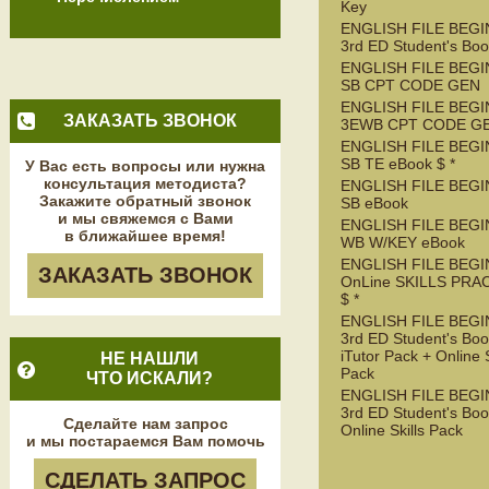
Key
ENGLISH FILE BEG
3rd ED Student's Bo
ENGLISH FILE BEGI
SB CPT CODE GEN
ENGLISH FILE BEGI
ЗАКАЗАТЬ ЗВОНОК
3EWB CPT CODE G
ENGLISH FILE BEGI
SB TE eBook $ *
У Вас есть вопросы или нужна
консультация методиста?
ENGLISH FILE BEGI
Закажите обратный звонок
SB eBook
и мы свяжемся с Вами
ENGLISH FILE BEGI
в ближайшее время!
WB W/KEY eBook
ENGLISH FILE BEGI
ЗАКАЗАТЬ ЗВОНОК
OnLine SKILLS PRA
$ *
ENGLISH FILE BEG
3rd ED Student's Boo
iTutor Pack + Online S
НЕ НАШЛИ
Pack
ЧТО ИСКАЛИ?
ENGLISH FILE BEG
3rd ED Student's Boo
Сделайте нам запрос
Online Skills Pack
и мы постараемся Вам помочь
СДЕЛАТЬ ЗАПРОС