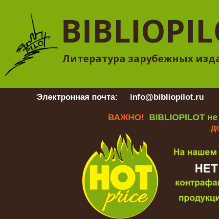
BIBLIOPI
Литература зарубежных изд
Электронная почта:
info@bibliopilot.ru
Гр
ВАЖНО!
BIBLIOPILOT не
д