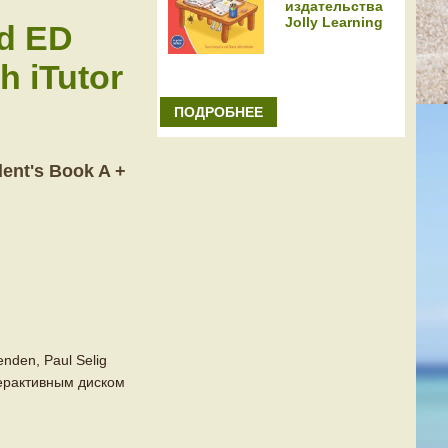
издательства
Jolly Learning
d ED
h iTutor
ПОДРОБНЕЕ
nt's Book A +
enden, Paul Selig
терактивным диском