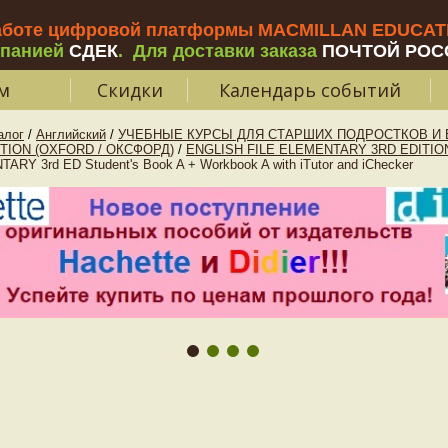
аботе цифровой платформы MACMILLAN EDUCATIO
мпанией
СДЕК
.
Для доставки заказа
ПОЧТОЙ РОС
м
Скидки
Календарь событий
алог
/
Английский
/
УЧЕБНЫЕ КУРСЫ ДЛЯ СТАРШИХ ПОДРОСТКОВ И В
ITION (OXFORD / ОКСФОРД)
/
ENGLISH FILE ELEMENTARY 3RD EDITIO
RY 3rd ED Student's Book A + Workbook A with iTutor and iChecker