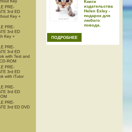
thout Key
Книги
издательства
LE PRE-
Helen Exley -
TE 3rd ED
подарок для
thout Key +
любого
повода.
LE PRE-
TE 3rd ED
th Key +
ПОДРОБНЕЕ
LE PRE-
TE 3rd ED
ok with Test and
 CD-ROM
LE PRE-
TE 3rd ED
k with iTutor
LE PRE-
TE 3rd ED
-ROM
LE PRE-
TE 3rd ED DVD