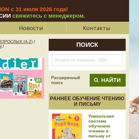
N с 31 июля 2026 года
!
СИИ
свяжитесь с менеджером.
Новости
Контакты
ЗРОСЛЫХ (A-Z)
/
ПОИСК
N
/
Расширенный
НАЙТИ
поиск
РАННЕЕ ОБУЧЕНИЕ ЧТЕНИЮ
И ПИСЬМУ
Уникальная
система
обучению
чтению и
письму от