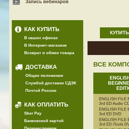
Запись вебинаров
КАК КУПИТЬ
КУПИТЬ
В наших офисах
В Интернет-магазине
Возврат и обмен товара
ВСЕ КОМП
ДОСТАВКА
Общие положения
ENGLISH
Службой доставки СДЭК
BEGINNE
EDIT
Почтой России
ENGLISH FILE
3rd ED Audio C
КАК ОПЛАТИТЬ
ENGLISH FILE
Sber Pay
3rd ED DVD
ENGLISH FILE
Банковской картой
3rd ED iTools 
Перечислением