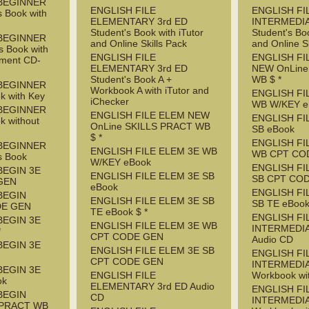
 BEGINNER
ENGLISH FILE
ENGLISH FI
s Book with
ELEMENTARY 3rd ED
INTERMEDIA
Student's Book with iTutor
Student's Boo
 BEGINNER
and Online Skills Pack
and Online S
s Book with
ENGLISH FILE
ENGLISH FI
sment CD-
ELEMENTARY 3rd ED
NEW OnLine
Student's Book A +
WB $ *
 BEGINNER
Workbook A with iTutor and
ENGLISH FI
k with Key
iChecker
WB W/KEY e
 BEGINNER
ENGLISH FILE ELEM NEW
ENGLISH FI
k without
OnLine SKILLS PRACT WB
SB eBook
$ *
ENGLISH FI
 BEGINNER
ENGLISH FILE ELEM 3E WB
WB CPT CO
s Book
W/KEY eBook
ENGLISH FI
BEGIN 3E
ENGLISH FILE ELEM 3E SB
SB CPT COD
GEN
eBook
ENGLISH FI
BEGIN
ENGLISH FILE ELEM 3E SB
SB TE eBook
DE GEN
TE eBook $ *
ENGLISH FI
BEGIN 3E
ENGLISH FILE ELEM 3E WB
INTERMEDIA
*
CPT CODE GEN
Audio CD
BEGIN 3E
ENGLISH FILE ELEM 3E SB
ENGLISH FI
CPT CODE GEN
INTERMEDIA
BEGIN 3E
ENGLISH FILE
Workbook wi
ok
ELEMENTARY 3rd ED Audio
ENGLISH FI
BEGIN
CD
INTERMEDIA
 PRACT WB