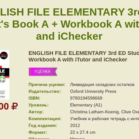
LISH FILE ELEMENTARY 3r
's Book A + Workbook A wit
and iChecker
ENGLISH FILE ELEMENTARY 3rd ED Stude
Workbook A with iTutor and iChecker
УЦЕНКА
Причина уценки:
Ликвидация складских остатков
Издательство:
Oxford University Press
ISBN:
9780194598668
000
Уровень:
Elementary (A1)
Автор:
Christina Latham-Koenig, Clive Ox
Комплектация:
Учебник и рабочая тетрадь с ин
Год издания:
2012
Формат:
22 x 27.4 cm
Обложка:
Мягкая