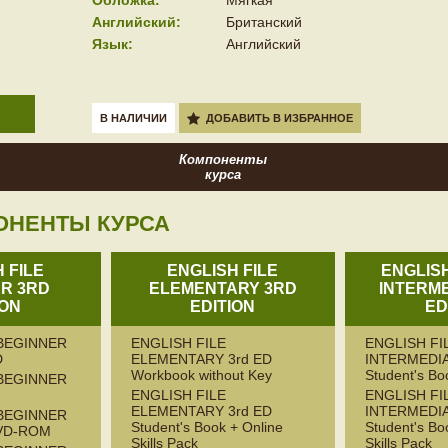
Английский:
Британский
Язык:
Английский
В НАЛИЧИИ
ДОБАВИТЬ В ИЗБРАННОЕ
Компоненты
курса
ОНЕНТЫ КУРСА
 FILE
ENGLISH FILE
ENGLISH
R 3RD
ELEMENTARY 3RD
INTERME
ION
EDITION
ED
 BEGINNER
ENGLISH FILE
ENGLISH FI
D
ELEMENTARY 3rd ED
INTERMEDIA
Workbook without Key
Student's Bo
 BEGINNER
ENGLISH FILE
ENGLISH FI
ELEMENTARY 3rd ED
INTERMEDIA
 BEGINNER
Student's Book + Online
Student's Bo
DVD-ROM
Skills Pack
Skills Pack