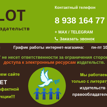
LOT
Контактный телефон
8 938 164 77
здательств
+ MAX / TELEGRAM
Заказать звонок
u
График работы интернет-магазина:
пн-пт 10
 не несет ответственности за ограничения стор
доступа к электронным ресурсам
издательств.