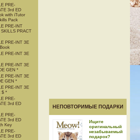
LE PRE-
TE 3rd ED
k with iTutor
kills Pack
LE PRE-INT
 SKILLS PRACT
LE PRE-INT 3E
Book
LE PRE-INT 3E
LE PRE-INT 3E
DE GEN *
LE PRE-INT 3E
E GEN *
LE PRE-INT 3E
 $ *
LE PRE-
TE 3rd ED
НЕПОВТОРИМЫЕ ПОДАРКИ
LE PRE-
TE 3rd ED
Ищите
th Key
оригинальный
LE PRE-
незабываемый
TE 3rd ED
подарок?