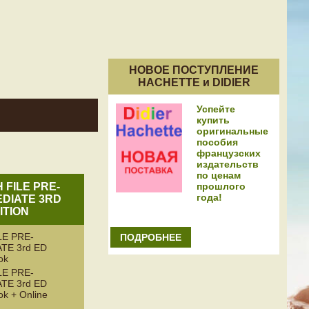
НОВОЕ ПОСТУПЛЕНИЕ
HACHETTE и DIDIER
Успейте
купить
оригинальные
пособия
французских
издательств
по ценам
прошлого
 FILE PRE-
года!
DIATE 3RD
ITION
LE PRE-
ПОДРОБНЕЕ
TE 3rd ED
ok
LE PRE-
TE 3rd ED
ok + Online