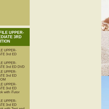
FILE UPPER-
DIATE 3RD
ITION
LE UPPER-
TE 3rd ED
LE UPPER-
TE 3rd ED DVD
LE UPPER-
TE 3rd ED
-ROM
LE UPPER-
TE 3rd ED
k with iTutor
LE UPPER-
TE 3rd ED
ok with Test and