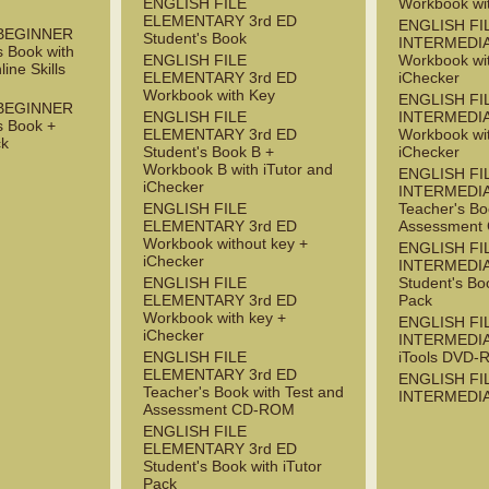
ENGLISH FILE
Workbook wi
ELEMENTARY 3rd ED
ENGLISH FI
 BEGINNER
Student's Book
INTERMEDIA
s Book with
ENGLISH FILE
Workbook wi
ine Skills
ELEMENTARY 3rd ED
iChecker
Workbook with Key
ENGLISH FI
 BEGINNER
ENGLISH FILE
INTERMEDIA
s Book +
ELEMENTARY 3rd ED
Workbook wi
ck
Student's Book B +
iChecker
Workbook B with iTutor and
ENGLISH FI
iChecker
INTERMEDIA
ENGLISH FILE
Teacher's Bo
ELEMENTARY 3rd ED
Assessment
Workbook without key +
ENGLISH FI
iChecker
INTERMEDIA
ENGLISH FILE
Student's Boo
ELEMENTARY 3rd ED
Pack
Workbook with key +
ENGLISH FI
iChecker
INTERMEDIA
ENGLISH FILE
iTools DVD
ELEMENTARY 3rd ED
ENGLISH FI
Teacher's Book with Test and
INTERMEDIA
Assessment CD-ROM
ENGLISH FILE
ELEMENTARY 3rd ED
Student's Book with iTutor
Pack