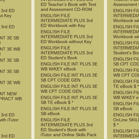
ED Teacher's Book with Test
Assessment
and Assessment CD-ROM
3rd ED
ENGLISH FI
ut Key
ENGLISH FILE
INTERMEDIA
INTERMEDIATE PLUS 3rd
Workbook wi
ED Workbook with Key
3rd ED
ENGLISH FI
ENGLISH FILE
INTERMEDIA
INTERMEDIATE PLUS 3rd
Workbook wi
INT 3E SB
ED Workbook without Key
N
ENGLISH FI
ENGLISH FILE
INTERMEDIA
INT 3E WB
INTERMEDIATE PLUS 3rd
Student's Bo
N
ED Student's Book
ENGLISH FI
INT 3E SB
ENGLISH FILE INT PLUS 3E
SB CPT CO
WB W/KEY eBook
ENGLISH FI
INT 3E SB
ENGLISH FILE INT PLUS 3E
WB CPT CO
SB CPT CODE GEN
ENGLISH FI
INT 3E WB
ENGLISH FILE INT PLUS 3E
TE eBook $ 
WB CPT CODE GEN
ENGLISH FI
INT NEW
ENGLISH FILE INT PLUS 3E
WB W/KEY e
 PRACT WB
SB TE eBook $ *
ENGLISH FI
ENGLISH FILE INT PLUS 3E
SB eBook
SB eBook
3rd ED
ENGLISH FI
ith iTutor
ENGLISH FILE
OnLine SKI
INTERMEDIATE PLUS 3rd
$ *
ED Student's Book with
ENGLISH FI
iTutor and Online Skills Pack
3rd ED
INTERMEDIA