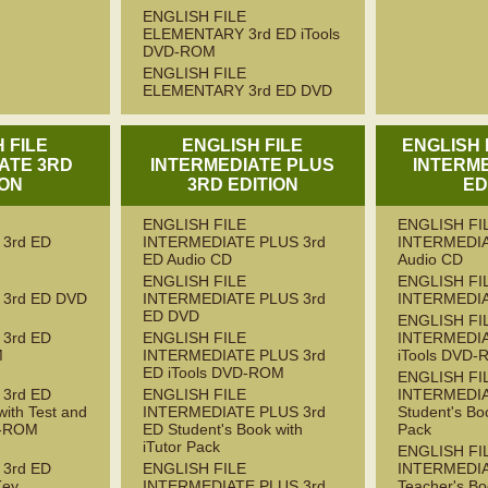
ENGLISH FILE
ELEMENTARY 3rd ED iTools
DVD-ROM
ENGLISH FILE
ELEMENTARY 3rd ED DVD
 FILE
ENGLISH FILE
ENGLISH 
ATE 3RD
INTERMEDIATE PLUS
INTERME
ION
3RD EDITION
ED
ENGLISH FILE
ENGLISH FI
3rd ED
INTERMEDIATE PLUS 3rd
INTERMEDIA
ED Audio CD
Audio CD
ENGLISH FILE
ENGLISH FI
 3rd ED DVD
INTERMEDIATE PLUS 3rd
INTERMEDIA
ED DVD
ENGLISH FI
3rd ED
ENGLISH FILE
INTERMEDIA
M
INTERMEDIATE PLUS 3rd
iTools DVD
ED iTools DVD-ROM
ENGLISH FI
3rd ED
ENGLISH FILE
INTERMEDIA
with Test and
INTERMEDIATE PLUS 3rd
Student's Boo
D-ROM
ED Student's Book with
Pack
iTutor Pack
ENGLISH FI
3rd ED
ENGLISH FILE
INTERMEDIA
Key
INTERMEDIATE PLUS 3rd
Teacher's Bo