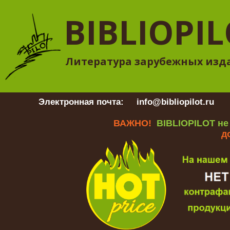
BIBLIOPI
Литература зарубежных изд
Электронная почта:
info@bibliopilot.ru
Гр
ВАЖНО!
BIBLIOPILOT не
д