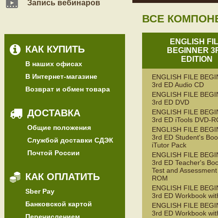
Запись вебинаров
ВСЕ КОМПОН
ENGLISH FI
КАК КУПИТЬ
BEGINNER 3
EDITION
В наших офисах
В Интернет-магазине
ENGLISH FILE BEG
3rd ED Audio CD
Возврат и обмен товара
ENGLISH FILE BEG
3rd ED DVD
ДОСТАВКА
ENGLISH FILE BEG
3rd ED iTools DVD-
Общие положения
ENGLISH FILE BEG
3rd ED Student's Boo
Службой доставки СДЭК
iTutor Pack
Почтой России
ENGLISH FILE BEG
3rd ED Teacher's Boo
Test and Assessment
КАК ОПЛАТИТЬ
ROM
ENGLISH FILE BEG
Sber Pay
3rd ED Workbook wit
Банковской картой
ENGLISH FILE BEG
3rd ED Workbook wit
Перечислением