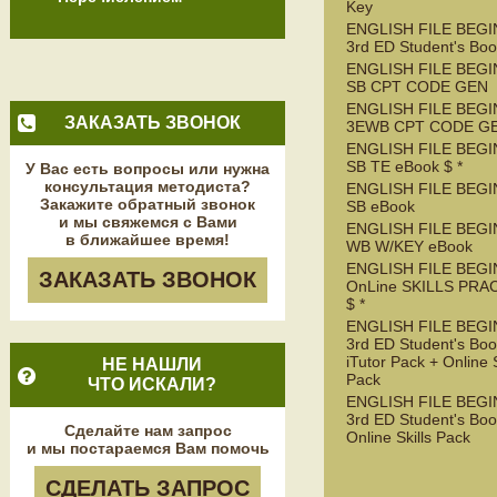
Key
ENGLISH FILE BEG
3rd ED Student's Bo
ENGLISH FILE BEGI
SB CPT CODE GEN
ENGLISH FILE BEGI
ЗАКАЗАТЬ ЗВОНОК
3EWB CPT CODE G
ENGLISH FILE BEGI
SB TE eBook $ *
У Вас есть вопросы или нужна
консультация методиста?
ENGLISH FILE BEGI
Закажите обратный звонок
SB eBook
и мы свяжемся с Вами
ENGLISH FILE BEGI
в ближайшее время!
WB W/KEY eBook
ENGLISH FILE BEGI
ЗАКАЗАТЬ ЗВОНОК
OnLine SKILLS PRA
$ *
ENGLISH FILE BEG
3rd ED Student's Boo
iTutor Pack + Online S
НЕ НАШЛИ
Pack
ЧТО ИСКАЛИ?
ENGLISH FILE BEG
3rd ED Student's Boo
Сделайте нам запрос
Online Skills Pack
и мы постараемся Вам помочь
СДЕЛАТЬ ЗАПРОС