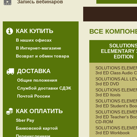
Запись вебинаров
КАК КУПИТЬ
ВСЕ КОМПОН
В наших офисах
SOLUTION
В Интернет-магазине
ELEMENTARY 
Возврат и обмен товара
EDITION
SOLUTIONS ELEME
ДОСТАВКА
3rd ED Class Audio 
SOLUTIONS ALL LE
Общие положения
3rd ED DVD
Службой доставки СДЭК
SOLUTIONS ELEME
3rd ED Itools
Почтой России
SOLUTIONS ELEME
3rd ED Student's Bo
КАК ОПЛАТИТЬ
SOLUTIONS ELEME
3rd ED Teacher's Bo
Sber Pay
CD-ROM
SOLUTIONS ELEME
Банковской картой
3rd ED Workbook
Перечислением