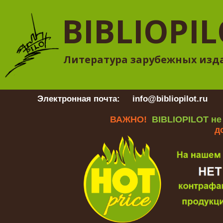
BIBLIOPI
Литература зарубежных изд
Электронная почта:
info@bibliopilot.ru
Гр
ВАЖНО!
BIBLIOPILOT не
д