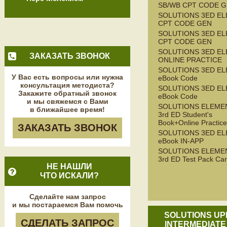
SB/WB CPT CODE G
SOLUTIONS 3ED EL
CPT CODE GEN
SOLUTIONS 3ED E
CPT CODE GEN
SOLUTIONS 3ED E
ЗАКАЗАТЬ ЗВОНОК
ONLINE PRACTICE
SOLUTIONS 3ED E
У Вас есть вопросы или нужна
eBook Code
консультация методиста?
SOLUTIONS 3ED EL
Закажите обратный звонок
eBook Code
и мы свяжемся с Вами
SOLUTIONS ELEME
в ближайшее время!
3rd ED Student's
Book+Online Practice
ЗАКАЗАТЬ ЗВОНОК
SOLUTIONS 3ED EL
eBook IN-APP
SOLUTIONS ELEME
3rd ED Test Pack Ca
НЕ НАШЛИ
ЧТО ИСКАЛИ?
Сделайте нам запрос
и мы постараемся Вам помочь
SOLUTIONS UP
СДЕЛАТЬ ЗАПРОС
INTERMEDIATE