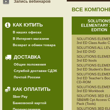
Запись вебинаров
ВСЕ КОМПОН
SOLUTION
КАК КУПИТЬ
ELEMENTARY 
EDITION
В наших офисах
В Интернет-магазине
SOLUTIONS ELEME
3rd ED Class Audio 
Возврат и обмен товара
SOLUTIONS ALL LE
3rd ED DVD
ДОСТАВКА
SOLUTIONS ELEME
3rd ED Itools
Общие положения
SOLUTIONS ELEME
3rd ED Student's Bo
Службой доставки СДЭК
SOLUTIONS ELEME
Почтой России
3rd ED Teacher's Bo
CD-ROM
SOLUTIONS ELEME
КАК ОПЛАТИТЬ
3rd ED Workbook
SOLUTIONS 3ED E
Sber Pay
SB&WB Cpt Access C
Банковской картой
Pack (Tools)
SOLUTIONS 3ED E
Перечислением