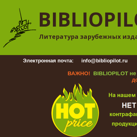
BIBLIOPI
Литература зарубежных изд
Электронная почта:
info@bibliopilot.ru
Гр
ВАЖНО!
BIBLIOPILOT не
д