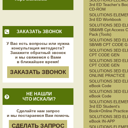
SOLUTIONS ELEME
3rd ED Teacher's Bo
CD-ROM
SOLUTIONS ELEME
3rd ED Workbook
SOLUTIONS 3ED E
SB&WB Cpt Access C
ЗАКАЗАТЬ ЗВОНОК
Pack (Tools)
SOLUTIONS 3ED E
У Вас есть вопросы или нужна
SB/WB CPT CODE G
консультация методиста?
SOLUTIONS 3ED EL
Закажите обратный звонок
CPT CODE GEN
и мы свяжемся с Вами
SOLUTIONS 3ED E
в ближайшее время!
CPT CODE GEN
SOLUTIONS 3ED E
ЗАКАЗАТЬ ЗВОНОК
ONLINE PRACTICE
SOLUTIONS 3ED E
eBook Code
SOLUTIONS 3ED EL
НЕ НАШЛИ
eBook Code
ЧТО ИСКАЛИ?
SOLUTIONS ELEME
3rd ED Student's
Сделайте нам запрос
Book+Online Practice
и мы постараемся Вам помочь
SOLUTIONS 3ED EL
eBook IN-APP
СДЕЛАТЬ ЗАПРОС
SOLUTIONS ELEME