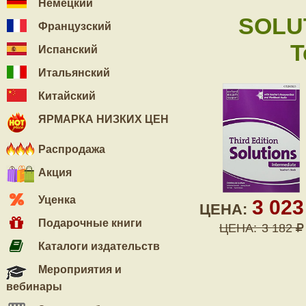
Немецкий
SOLU
Французский
T
Испанский
Итальянский
Китайский
ЯРМАРКА НИЗКИХ ЦЕН
Распродажа
Акция
Уценка
3 02
ЦЕНА:
Подарочные книги
ЦЕНА:
3 182
Каталоги издательств
Мероприятия и
вебинары