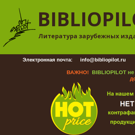
BIBLIOPI
Литература зарубежных изд
Электронная почта:
info@bibliopilot.ru
Гр
ВАЖНО!
BIBLIOPILOT не
д