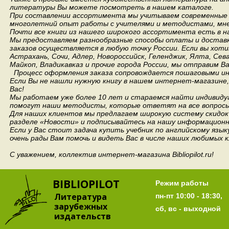
литературы Вы можете посмотреть в нашем каталоге.
При составлении ассортимента мы учитываем современные 
многолетний опыт работы с учителями и методистами, мнен
Почти все книги из нашего широкого ассортимента есть в н
Мы предоставляем разнообразные способы оплаты и доставки
заказов осуществляется в любую точку России.
Если вы хоти
Астрахань, Сочи, Адлер, Новороссийск, Геленджик, Ялта, Сев
Майкоп, Владикавказ и прочие города России, мы отправим В
Процесс оформления заказа сопровождается пошаговыми ин
Если Вы не нашли нужную книгу в нашем интернет-магазине
Вас!
Мы работаем уже более 10 лет и стараемся найти индивидуа
помогут наши методисты, которые ответят на все вопросы
Для наших клиентов мы предлагаем широкую систему скидок 
разделе «Новости» и подписывайтесь на нашу информационн
Если у Вас стоит задача купить учебник по английскому язы
очень рады Вам помочь и видеть Вас в числе наших любимых 
С уважением, коллектив интернет-магазина Bibliopilot.ru!
BIBLIOPILOT
Режим работы
Литература
пн-пт 10:00 - 18:30,
зарубежных
сб, вс - выходной
издательств