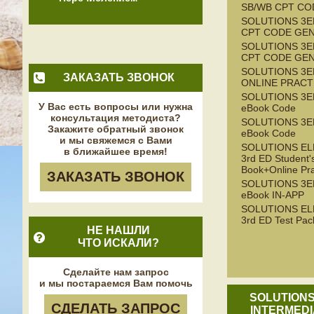
SB/WB CPT CO
SOLUTIONS 3E
CPT CODE GE
SOLUTIONS 3E
CPT CODE GE
SOLUTIONS 3E
ЗАКАЗАТЬ ЗВОНОК
ONLINE PRACT
SOLUTIONS 3E
У Вас есть вопросы или нужна
eBook Code
консультация методиста?
SOLUTIONS 3E
Закажите обратный звонок
eBook Code
и мы свяжемся с Вами
SOLUTIONS E
в ближайшее время!
3rd ED Student'
Book+Online Pra
ЗАКАЗАТЬ ЗВОНОК
SOLUTIONS 3E
eBook IN-APP
SOLUTIONS E
3rd ED Test Pac
НЕ НАШЛИ
ЧТО ИСКАЛИ?
Сделайте нам запрос
и мы постараемся Вам помочь
SOLUTIONS
СДЕЛАТЬ ЗАПРОС
INTERMEDI