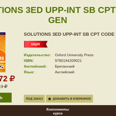
IONS 3ED UPP-INT SB CP
GEN
SOLUTIONS 3ED UPP-INT SB CPT CODE
Издательство:
Oxford University Press
ISBN:
9780194209021
Английский:
Британский
Язык:
Английский
672
13
Ь
ПОД ЗАКАЗ
ДОБАВИТЬ В ИЗБРАННОЕ
Компоненты
курса