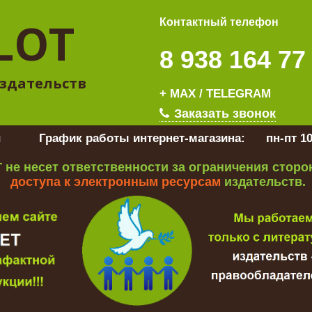
LOT
Контактный телефон
8 938 164 77
здательств
+ MAX / TELEGRAM
Заказать звонок
u
График работы интернет-магазина:
пн-пт 10
 не несет ответственности за ограничения стор
доступа к электронным ресурсам
издательств.