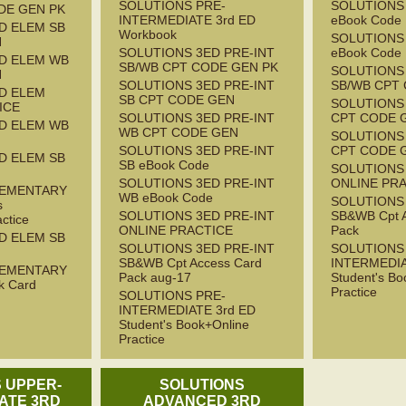
SOLUTIONS PRE-
SOLUTIONS 
DE GEN PK
INTERMEDIATE 3rd ED
eBook Code
D ELEM SB
Workbook
SOLUTIONS 
N
SOLUTIONS 3ED PRE-INT
eBook Code
D ELEM WB
SB/WB CPT CODE GEN PK
SOLUTIONS 
N
SOLUTIONS 3ED PRE-INT
SB/WB CPT
D ELEM
SB CPT CODE GEN
SOLUTIONS 
ICE
SOLUTIONS 3ED PRE-INT
CPT CODE 
D ELEM WB
WB CPT CODE GEN
SOLUTIONS 
SOLUTIONS 3ED PRE-INT
CPT CODE 
D ELEM SB
SB eBook Code
SOLUTIONS 
SOLUTIONS 3ED PRE-INT
ONLINE PR
LEMENTARY
WB eBook Code
SOLUTIONS 
s
SOLUTIONS 3ED PRE-INT
SB&WB Cpt 
ctice
ONLINE PRACTICE
Pack
D ELEM SB
SOLUTIONS 3ED PRE-INT
SOLUTIONS
SB&WB Cpt Access Card
INTERMEDIA
LEMENTARY
Pack aug-17
Student's Bo
k Card
Practice
SOLUTIONS PRE-
INTERMEDIATE 3rd ED
Student's Book+Online
Practice
 UPPER-
SOLUTIONS
ATE 3RD
ADVANCED 3RD