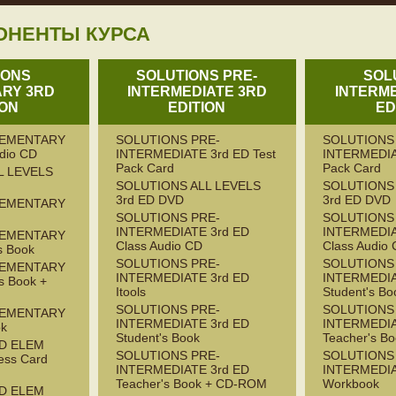
ОНЕНТЫ КУРСА
IONS
SOLUTIONS PRE-
SOL
RY 3RD
INTERMEDIATE 3RD
INTERME
ION
EDITION
ED
LEMENTARY
SOLUTIONS PRE-
SOLUTIONS
udio CD
INTERMEDIATE 3rd ED Test
INTERMEDIA
Pack Card
Pack Card
L LEVELS
SOLUTIONS ALL LEVELS
SOLUTIONS 
3rd ED DVD
3rd ED DVD
LEMENTARY
SOLUTIONS PRE-
SOLUTIONS
INTERMEDIATE 3rd ED
INTERMEDIA
LEMENTARY
Class Audio CD
Class Audio
s Book
SOLUTIONS PRE-
SOLUTIONS
LEMENTARY
INTERMEDIATE 3rd ED
INTERMEDIA
s Book +
Itools
Student's Bo
SOLUTIONS PRE-
SOLUTIONS
LEMENTARY
INTERMEDIATE 3rd ED
INTERMEDIA
ok
Student's Book
Teacher's B
D ELEM
SOLUTIONS PRE-
SOLUTIONS
ess Card
INTERMEDIATE 3rd ED
INTERMEDIA
Teacher's Book + CD-ROM
Workbook
D ELEM