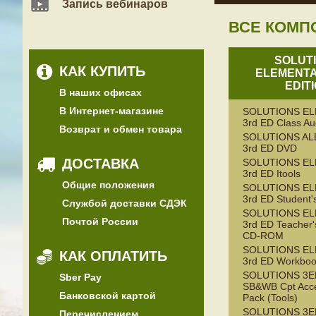
Запись вебинаров
ВСЕ КОМП
SOLUT
КАК КУПИТЬ
ELEMENTA
EDIT
В наших офисах
В Интернет-магазине
SOLUTIONS E
3rd ED Class A
Возврат и обмен товара
SOLUTIONS AL
3rd ED DVD
ДОСТАВКА
SOLUTIONS E
3rd ED Itools
Общие положения
SOLUTIONS E
3rd ED Student'
Службой доставки СДЭК
SOLUTIONS E
Почтой России
3rd ED Teacher'
CD-ROM
SOLUTIONS E
КАК ОПЛАТИТЬ
3rd ED Workbo
SOLUTIONS 3E
Sber Pay
SB&WB Cpt Acc
Банковской картой
Pack (Tools)
SOLUTIONS 3E
Перечислением