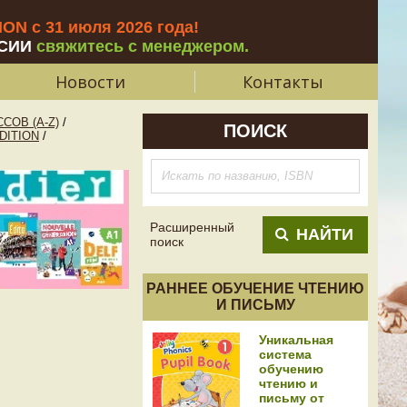
N с 31 июля 2026 года
!
СИИ
свяжитесь с менеджером.
Новости
Контакты
СОВ (A-Z)
/
ПОИСК
DITION
/
Расширенный
НАЙТИ
поиск
РАННЕЕ ОБУЧЕНИЕ ЧТЕНИЮ
И ПИСЬМУ
Уникальная
система
обучению
чтению и
письму от