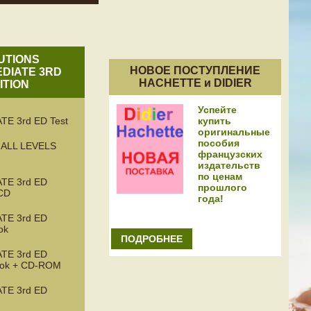
UTIONS
НОВОЕ ПОСТУПЛЕНИЕ
DIATE 3RD
HACHETTE и DIDIER
ITION
Успейте
купить
TE 3rd ED Test
оригинальные
пособия
ALL LEVELS
французских
издательств
по ценам
TE 3rd ED
прошлого
 CD
года!
TE 3rd ED
ok
ПОДРОБНЕЕ
TE 3rd ED
ook + CD-ROM
TE 3rd ED