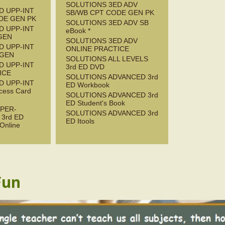
SOLUTIONS 3ED ADV
D UPP-INT
SB/WB CPT CODE GEN PK
DE GEN PK
SOLUTIONS 3ED ADV SB
D UPP-INT
eBook *
GEN
SOLUTIONS 3ED ADV
D UPP-INT
ONLINE PRACTICE
 GEN
SOLUTIONS ALL LEVELS
D UPP-INT
3rd ED DVD
ICE
SOLUTIONS ADVANCED 3rd
D UPP-INT
ED Workbook
cess Card
SOLUTIONS ADVANCED 3rd
ED Student's Book
PER-
SOLUTIONS ADVANCED 3rd
3rd ED
ED Itools
Online
Fun