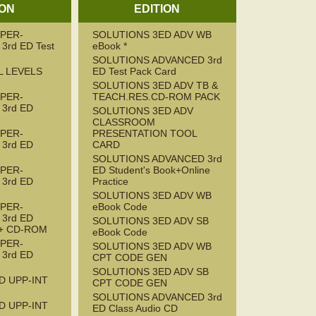
ION
EDITION
PER-
SOLUTIONS 3ED ADV WB
3rd ED Test
eBook *
SOLUTIONS ADVANCED 3rd
L LEVELS
ED Test Pack Card
SOLUTIONS 3ED ADV TB &
PER-
TEACH.RES.CD-ROM PACK
3rd ED
SOLUTIONS 3ED ADV
CLASSROOM
PER-
PRESENTATION TOOL
3rd ED
CARD
SOLUTIONS ADVANCED 3rd
PER-
ED Student's Book+Online
3rd ED
Practice
SOLUTIONS 3ED ADV WB
PER-
eBook Code
3rd ED
SOLUTIONS 3ED ADV SB
k + CD-ROM
eBook Code
PER-
SOLUTIONS 3ED ADV WB
3rd ED
CPT CODE GEN
SOLUTIONS 3ED ADV SB
D UPP-INT
CPT CODE GEN
SOLUTIONS ADVANCED 3rd
D UPP-INT
ED Class Audio CD