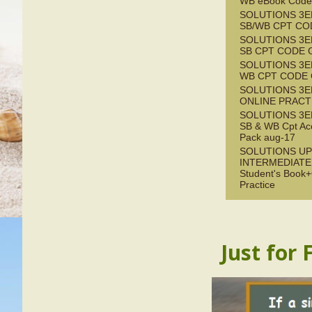
WB eBook Code
SOLUTIONS 3E
SB/WB CPT CO
SOLUTIONS 3E
SB CPT CODE 
SOLUTIONS 3E
WB CPT CODE
SOLUTIONS 3E
ONLINE PRACT
SOLUTIONS 3E
SB & WB Cpt Ac
Pack aug-17
SOLUTIONS UP
INTERMEDIATE 
Student's Book+
Practice
Just for 