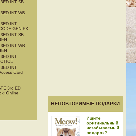
3ED INT SB
3ED INT WB
3ED INT
 CODE GEN PK
3ED INT SB
GEN
3ED INT WB
GEN
3ED INT
ACTICE
3ED INT
Access Card
TE 3rd ED
ok+Online
НЕПОВТОРИМЫЕ ПОДАРКИ
Ищите
оригинальный
незабываемый
подарок?