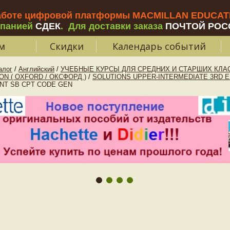
аботе цифровой платформы MACMILLAN EDUCATIO
мпанией
СДЕК
.
Для доставки заказа
ПОЧТОЙ РОС
м
Скидки
Календарь событий
алог
/
Английский
/
УЧЕБНЫЕ КУРСЫ ДЛЯ СРЕДНИХ И СТАРШИХ КЛАС
ON ( OXFORD / ОКСФОРД )
/
SOLUTIONS UPPER-INTERMEDIATE 3RD E
INT SB CPT CODE GEN