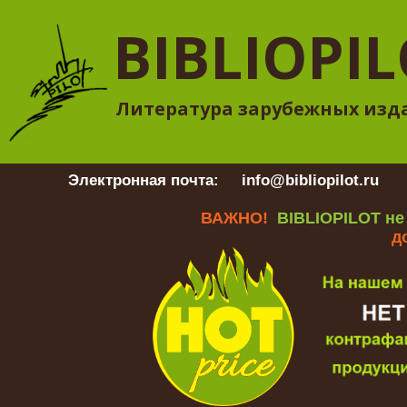
BIBLIOPI
Литература зарубежных изд
Электронная почта:
info@bibliopilot.ru
Гр
ВАЖНО!
BIBLIOPILOT не
д