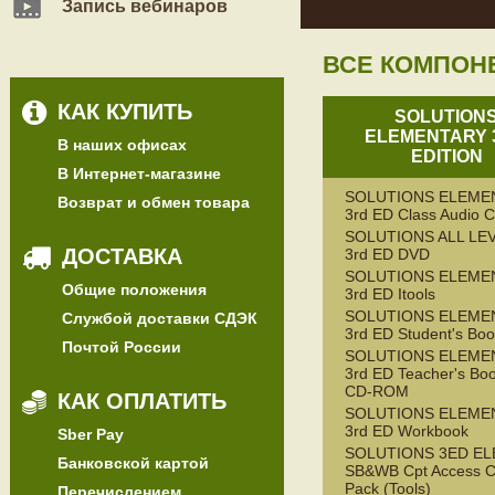
Запись вебинаров
ВСЕ КОМПОН
КАК КУПИТЬ
SOLUTION
ELEMENTARY 
В наших офисах
EDITION
В Интернет-магазине
SOLUTIONS ELEME
Возврат и обмен товара
3rd ED Class Audio 
SOLUTIONS ALL LE
ДОСТАВКА
3rd ED DVD
SOLUTIONS ELEME
Общие положения
3rd ED Itools
SOLUTIONS ELEME
Службой доставки СДЭК
3rd ED Student's Bo
Почтой России
SOLUTIONS ELEME
3rd ED Teacher's Bo
CD-ROM
КАК ОПЛАТИТЬ
SOLUTIONS ELEME
3rd ED Workbook
Sber Pay
SOLUTIONS 3ED E
Банковской картой
SB&WB Cpt Access C
Pack (Tools)
Перечислением