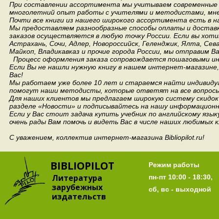
При составлении ассортимента мы учитываем современные 
многолетний опыт работы с учителями и методистами, мнен
Почти все книги из нашего широкого ассортимента есть в н
Мы предоставляем разнообразные способы оплаты и доставки
заказов осуществляется в любую точку России.
Если вы хоти
Астрахань, Сочи, Адлер, Новороссийск, Геленджик, Ялта, Сев
Майкоп, Владикавказ и прочие города России, мы отправим В
Процесс оформления заказа сопровождается пошаговыми ин
Если Вы не нашли нужную книгу в нашем интернет-магазине
Вас!
Мы работаем уже более 10 лет и стараемся найти индивидуа
помогут наши методисты, которые ответят на все вопросы
Для наших клиентов мы предлагаем широкую систему скидок 
разделе «Новости» и подписывайтесь на нашу информационн
Если у Вас стоит задача купить учебник по английскому язы
очень рады Вам помочь и видеть Вас в числе наших любимых 
С уважением, коллектив интернет-магазина Bibliopilot.ru!
BIBLIOPILOT
Режим работы
Литература
пн-пт 10:00 - 18:30,
зарубежных
сб, вс - выходной
издательств