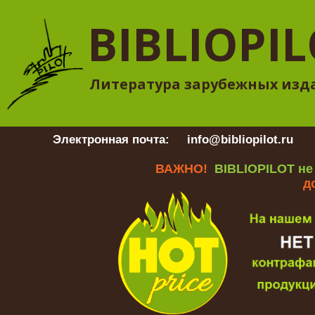
BIBLIOPI
Литература зарубежных изд
Электронная почта:
info@bibliopilot.ru
Гр
ВАЖНО!
BIBLIOPILOT не
д