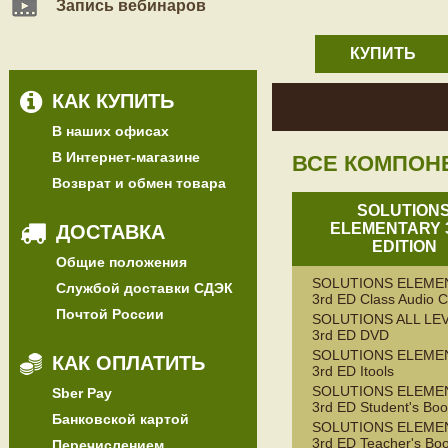
Запись вебинаров
КУПИТЬ
КАК КУПИТЬ
В наших офисах
В Интернет-магазине
ВСЕ КОМПОН
Возврат и обмен товара
SOLUTION
ELEMENTARY 
ДОСТАВКА
EDITION
Общие положения
SOLUTIONS ELEME
Службой доставки СДЭК
3rd ED Class Audio 
Почтой России
SOLUTIONS ALL LE
3rd ED DVD
SOLUTIONS ELEME
КАК ОПЛАТИТЬ
3rd ED Itools
SOLUTIONS ELEME
Sber Pay
3rd ED Student's Bo
Банковской картой
SOLUTIONS ELEME
3rd ED Teacher's Bo
Перечислением