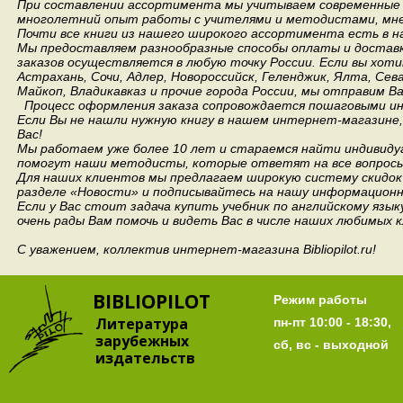
При составлении ассортимента мы учитываем современные 
многолетний опыт работы с учителями и методистами, мнен
Почти все книги из нашего широкого ассортимента есть в н
Мы предоставляем разнообразные способы оплаты и доставки
заказов осуществляется в любую точку России.
Если вы хоти
Астрахань, Сочи, Адлер, Новороссийск, Геленджик, Ялта, Сев
Майкоп, Владикавказ и прочие города России, мы отправим В
Процесс оформления заказа сопровождается пошаговыми ин
Если Вы не нашли нужную книгу в нашем интернет-магазине
Вас!
Мы работаем уже более 10 лет и стараемся найти индивидуа
помогут наши методисты, которые ответят на все вопросы
Для наших клиентов мы предлагаем широкую систему скидок 
разделе «Новости» и подписывайтесь на нашу информационн
Если у Вас стоит задача купить учебник по английскому язы
очень рады Вам помочь и видеть Вас в числе наших любимых 
С уважением, коллектив интернет-магазина Bibliopilot.ru!
BIBLIOPILOT
Режим работы
Литература
пн-пт 10:00 - 18:30,
зарубежных
сб, вс - выходной
издательств