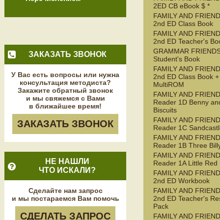
2ED CB eBook $ *
FAMILY AND FRIEND
2nd ED Class Book
FAMILY AND FRIEND
2nd ED Teacher's Bo
GRAMMAR FRIENDS
ЗАКАЗАТЬ ЗВОНОК
Student's Book
FAMILY AND FRIEND
У Вас есть вопросы или нужна
2nd ED Class Book +
консультация методиста?
MultiROM
Закажите обратный звонок
FAMILY AND FRIEN
и мы свяжемся с Вами
Reader 1D Benny an
в ближайшее время!
Biscuits
FAMILY AND FRIEN
ЗАКАЗАТЬ ЗВОНОК
Reader 1C Sandcastl
FAMILY AND FRIEN
Reader 1B Three Bill
FAMILY AND FRIEN
НЕ НАШЛИ
Reader 1A Little Red
ЧТО ИСКАЛИ?
FAMILY AND FRIEND
2nd ED Workbook
Сделайте нам запрос
FAMILY AND FRIEND
и мы постараемся Вам помочь
2nd ED Teacher's Re
Pack
СДЕЛАТЬ ЗАПРОС
FAMILY AND FRIEND