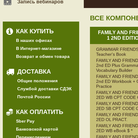
Запись вебинаров
ВСЕ КОМПОН
КАК КУПИТЬ
FAMILY AND FR
1 2ND EDITI
В наших офисах
В Интернет-магазине
GRAMMAR FRIENDS
Teacher's Book
Возврат и обмен товара
FAMILY AND FRIEND
2nd ED Plus Gramma
Vocabulary Builder
ДОСТАВКА
FAMILY AND FRIEND
Общие положения
2nd ED Workbook + 
Practice
Службой доставки СДЭК
FAMILY AND FRIEND
Почтой России
2ED WB CPT CODE
FAMILY AND FRIEND
2ED SB CPT CODE 
КАК ОПЛАТИТЬ
FAMILY AND FRIEND
2ED OL PRACT.
Sber Pay
FAMILY AND FRIEND
Банковской картой
2ED WB eBook $ *
FAMILY AND FRIEND
Перечислением