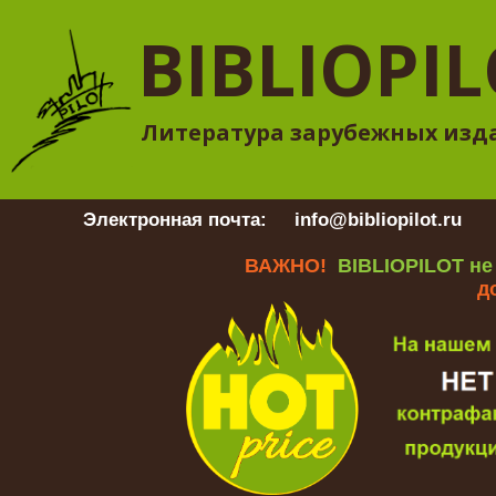
BIBLIOPI
Литература зарубежных изд
Электронная почта:
info@bibliopilot.ru
Гр
ВАЖНО!
BIBLIOPILOT не
д