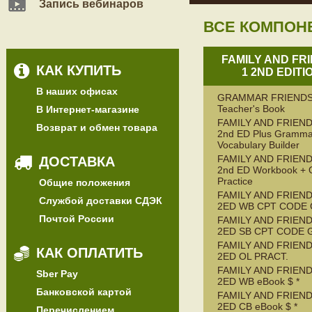
Запись вебинаров
ВСЕ КОМПОН
FAMILY AND FR
КАК КУПИТЬ
1 2ND EDITI
В наших офисах
GRAMMAR FRIENDS
Teacher's Book
В Интернет-магазине
FAMILY AND FRIEND
Возврат и обмен товара
2nd ED Plus Gramma
Vocabulary Builder
FAMILY AND FRIEND
ДОСТАВКА
2nd ED Workbook + 
Practice
Общие положения
FAMILY AND FRIEND
Службой доставки СДЭК
2ED WB CPT CODE
Почтой России
FAMILY AND FRIEND
2ED SB CPT CODE 
FAMILY AND FRIEND
КАК ОПЛАТИТЬ
2ED OL PRACT.
FAMILY AND FRIEND
Sber Pay
2ED WB eBook $ *
Банковской картой
FAMILY AND FRIEND
2ED CB eBook $ *
Перечислением