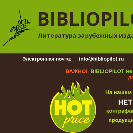
BIBLIOPI
Литература зарубежных изд
Электронная почта:
info@bibliopilot.ru
Гр
ВАЖНО!
BIBLIOPILOT не
д