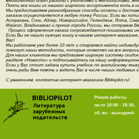
многолетний опыт работы с учителями и методистами, мнен
Почти все книги из нашего широкого ассортимента есть в н
Мы предоставляем разнообразные способы оплаты и доставки
заказов осуществляется в любую точку России.
Если вы хоти
Астрахань, Сочи, Адлер, Новороссийск, Геленджик, Ялта, Сев
Майкоп, Владикавказ и прочие города России, мы отправим В
Процесс оформления заказа сопровождается пошаговыми ин
Если Вы не нашли нужную книгу в нашем интернет-магазине
Вас!
Мы работаем уже более 10 лет и стараемся найти индивидуа
помогут наши методисты, которые ответят на все вопросы
Для наших клиентов мы предлагаем широкую систему скидок 
разделе «Новости» и подписывайтесь на нашу информационн
Если у Вас стоит задача купить учебник по английскому язы
очень рады Вам помочь и видеть Вас в числе наших любимых 
С уважением, коллектив интернет-магазина Bibliopilot.ru!
BIBLIOPILOT
Режим работы
Литература
пн-пт 10:00 - 18:30,
зарубежных
сб, вс - выходной
издательств