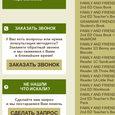
FAMILY AND FRIEND
2nd ED Class Book
FAMILY AND FRIEND
2nd ED Teacher's Bo
GRAMMAR FRIENDS
Student's Book
ЗАКАЗАТЬ ЗВОНОК
FAMILY AND FRIEND
2nd ED Class Book +
У Вас есть вопросы или нужна
MultiROM
консультация методиста?
FAMILY AND FRIEN
Закажите обратный звонок
Reader 1D Benny an
и мы свяжемся с Вами
Biscuits
в ближайшее время!
FAMILY AND FRIEN
Reader 1C Sandcastl
ЗАКАЗАТЬ ЗВОНОК
FAMILY AND FRIEN
Reader 1B Three Bill
FAMILY AND FRIEN
Reader 1A Little Red
НЕ НАШЛИ
FAMILY AND FRIEND
ЧТО ИСКАЛИ?
2nd ED Workbook
FAMILY AND FRIEND
2nd ED Teacher's Re
Сделайте нам запрос
Pack
и мы постараемся Вам помочь
FAMILY AND FRIEND
2nd ED Teacher's Bo
СДЕЛАТЬ ЗАПРОС