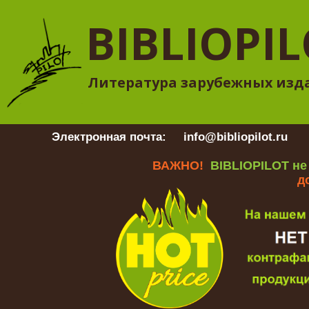
BIBLIOPI
Литература зарубежных изд
Электронная почта:
info@bibliopilot.ru
Гр
ВАЖНО!
BIBLIOPILOT не
д