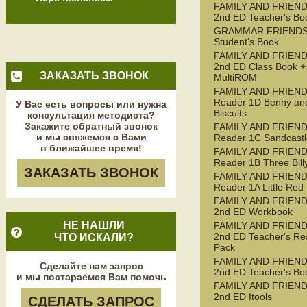
FAMILY AND FRIEND
2nd ED Teacher's Bo
GRAMMAR FRIENDS
Student's Book
FAMILY AND FRIEND
2nd ED Class Book +
ЗАКАЗАТЬ ЗВОНОК
MultiROM
FAMILY AND FRIEN
Reader 1D Benny an
У Вас есть вопросы или нужна
Biscuits
консультация методиста?
Закажите обратный звонок
FAMILY AND FRIEN
и мы свяжемся с Вами
Reader 1C Sandcastl
в ближайшее время!
FAMILY AND FRIEN
Reader 1B Three Bill
ЗАКАЗАТЬ ЗВОНОК
FAMILY AND FRIEN
Reader 1A Little Red
FAMILY AND FRIEND
2nd ED Workbook
НЕ НАШЛИ
FAMILY AND FRIEND
2nd ED Teacher's Re
ЧТО ИСКАЛИ?
Pack
FAMILY AND FRIEND
Сделайте нам запрос
2nd ED Teacher's Bo
и мы постараемся Вам помочь
FAMILY AND FRIEND
2nd ED Itools
СДЕЛАТЬ ЗАПРОС