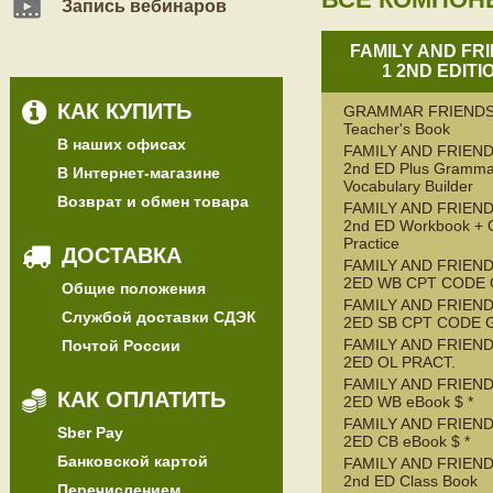
Запись вебинаров
FAMILY AND FR
1 2ND EDITI
КАК КУПИТЬ
GRAMMAR FRIENDS
Teacher's Book
В наших офисах
FAMILY AND FRIEND
2nd ED Plus Gramma
В Интернет-магазине
Vocabulary Builder
Возврат и обмен товара
FAMILY AND FRIEND
2nd ED Workbook + 
Practice
ДОСТАВКА
FAMILY AND FRIEND
2ED WB CPT CODE
Общие положения
FAMILY AND FRIEND
Службой доставки СДЭК
2ED SB CPT CODE 
FAMILY AND FRIEND
Почтой России
2ED OL PRACT.
FAMILY AND FRIEND
КАК ОПЛАТИТЬ
2ED WB eBook $ *
FAMILY AND FRIEND
Sber Pay
2ED CB eBook $ *
Банковской картой
FAMILY AND FRIEND
2nd ED Class Book
Перечислением