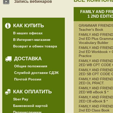
Запись вебинаров
FAMILY AND FR
1 2ND EDITI
КАК КУПИТЬ
GRAMMAR FRIENDS
Teacher's Book
В наших офисах
FAMILY AND FRIEND
2nd ED Plus Gramma
В Интернет-магазине
Vocabulary Builder
Возврат и обмен товара
FAMILY AND FRIEND
2nd ED Workbook + 
Practice
ДОСТАВКА
FAMILY AND FRIEND
2ED WB CPT CODE
Общие положения
FAMILY AND FRIEND
Службой доставки СДЭК
2ED SB CPT CODE 
FAMILY AND FRIEND
Почтой России
2ED OL PRACT.
FAMILY AND FRIEND
КАК ОПЛАТИТЬ
2ED WB eBook $ *
FAMILY AND FRIEND
Sber Pay
2ED CB eBook $ *
Банковской картой
FAMILY AND FRIEND
2nd ED Class Book
Перечислением