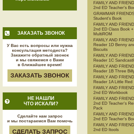
FAMILY AND FRIEND
2nd ED Teacher's Bo
GRAMMAR FRIENDS
Student's Book
FAMILY AND FRIEND
2nd ED Class Book +
ЗАКАЗАТЬ ЗВОНОК
MultiROM
FAMILY AND FRIEN
Reader 1D Benny an
У Вас есть вопросы или нужна
Biscuits
консультация методиста?
Закажите обратный звонок
FAMILY AND FRIEN
и мы свяжемся с Вами
Reader 1C Sandcastl
в ближайшее время!
FAMILY AND FRIEN
Reader 1B Three Bill
ЗАКАЗАТЬ ЗВОНОК
FAMILY AND FRIEN
Reader 1A Little Red
FAMILY AND FRIEND
2nd ED Workbook
НЕ НАШЛИ
FAMILY AND FRIEND
2nd ED Teacher's Re
ЧТО ИСКАЛИ?
Pack
FAMILY AND FRIEND
Сделайте нам запрос
2nd ED Teacher's Bo
и мы постараемся Вам помочь
FAMILY AND FRIEND
2nd ED Itools
СДЕЛАТЬ ЗАПРОС