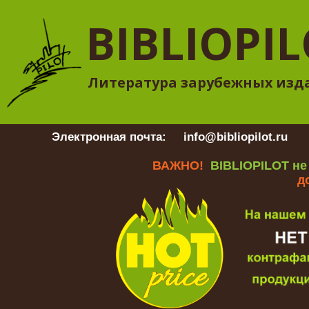
BIBLIOPI
Литература зарубежных изд
Электронная почта:
info@bibliopilot.ru
Гр
ВАЖНО!
BIBLIOPILOT не
д