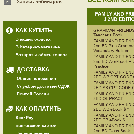
Запись вебинаров
FAMILY AND FR
1 2ND EDITI
КАК КУПИТЬ
GRAMMAR FRIENDS
Teacher's Book
В наших офисах
FAMILY AND FRIEND
2nd ED Plus Gramma
В Интернет-магазине
Vocabulary Builder
Возврат и обмен товара
FAMILY AND FRIEND
2nd ED Workbook + 
Practice
ДОСТАВКА
FAMILY AND FRIEND
2ED WB CPT CODE
Общие положения
FAMILY AND FRIEND
Службой доставки СДЭК
2ED SB CPT CODE 
FAMILY AND FRIEND
Почтой России
2ED OL PRACT.
FAMILY AND FRIEND
КАК ОПЛАТИТЬ
2ED WB eBook $ *
FAMILY AND FRIEND
Sber Pay
2ED CB eBook $ *
Банковской картой
FAMILY AND FRIEND
2nd ED Class Book
Перечислением