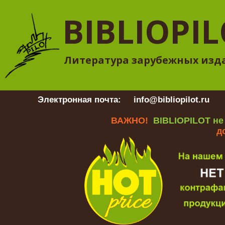
BIBLIOPI
Литература зарубежных изд
Электронная почта:
info@bibliopilot.ru
Гр
ВАЖНО!
BIBLIOPILOT не
д