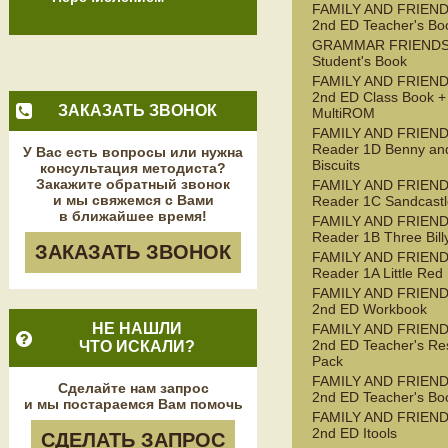
FAMILY AND FRIEND
2nd ED Teacher's Bo
GRAMMAR FRIENDS
Student's Book
FAMILY AND FRIEND
2nd ED Class Book +
ЗАКАЗАТЬ ЗВОНОК
MultiROM
FAMILY AND FRIEN
Reader 1D Benny an
У Вас есть вопросы или нужна
Biscuits
консультация методиста?
Закажите обратный звонок
FAMILY AND FRIEN
и мы свяжемся с Вами
Reader 1C Sandcastl
в ближайшее время!
FAMILY AND FRIEN
Reader 1B Three Bill
ЗАКАЗАТЬ ЗВОНОК
FAMILY AND FRIEN
Reader 1A Little Red
FAMILY AND FRIEND
2nd ED Workbook
НЕ НАШЛИ
FAMILY AND FRIEND
2nd ED Teacher's Re
ЧТО ИСКАЛИ?
Pack
FAMILY AND FRIEND
Сделайте нам запрос
2nd ED Teacher's Bo
и мы постараемся Вам помочь
FAMILY AND FRIEND
2nd ED Itools
СДЕЛАТЬ ЗАПРОС