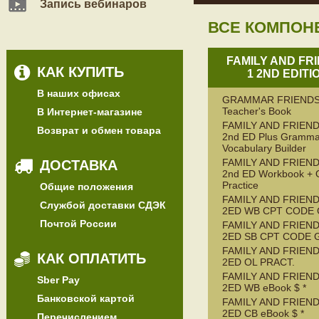
Запись вебинаров
ВСЕ КОМПОН
FAMILY AND FR
КАК КУПИТЬ
1 2ND EDITI
В наших офисах
GRAMMAR FRIENDS
Teacher's Book
В Интернет-магазине
FAMILY AND FRIEND
Возврат и обмен товара
2nd ED Plus Gramma
Vocabulary Builder
FAMILY AND FRIEND
ДОСТАВКА
2nd ED Workbook + 
Practice
Общие положения
FAMILY AND FRIEND
Службой доставки СДЭК
2ED WB CPT CODE
Почтой России
FAMILY AND FRIEND
2ED SB CPT CODE 
FAMILY AND FRIEND
КАК ОПЛАТИТЬ
2ED OL PRACT.
FAMILY AND FRIEND
Sber Pay
2ED WB eBook $ *
Банковской картой
FAMILY AND FRIEND
2ED CB eBook $ *
Перечислением