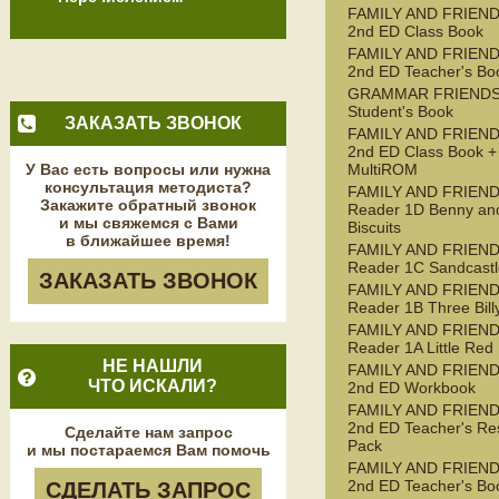
FAMILY AND FRIEND
2nd ED Class Book
FAMILY AND FRIEND
2nd ED Teacher's Bo
GRAMMAR FRIENDS
Student's Book
ЗАКАЗАТЬ ЗВОНОК
FAMILY AND FRIEND
2nd ED Class Book +
У Вас есть вопросы или нужна
MultiROM
консультация методиста?
FAMILY AND FRIEN
Закажите обратный звонок
Reader 1D Benny an
и мы свяжемся с Вами
Biscuits
в ближайшее время!
FAMILY AND FRIEN
Reader 1C Sandcastl
ЗАКАЗАТЬ ЗВОНОК
FAMILY AND FRIEN
Reader 1B Three Bill
FAMILY AND FRIEN
Reader 1A Little Red
НЕ НАШЛИ
FAMILY AND FRIEND
ЧТО ИСКАЛИ?
2nd ED Workbook
FAMILY AND FRIEND
2nd ED Teacher's Re
Сделайте нам запрос
Pack
и мы постараемся Вам помочь
FAMILY AND FRIEND
2nd ED Teacher's Bo
СДЕЛАТЬ ЗАПРОС