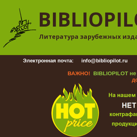
BIBLIOPI
Литература зарубежных изд
Электронная почта:
info@bibliopilot.ru
Гр
ВАЖНО!
BIBLIOPILOT не
д