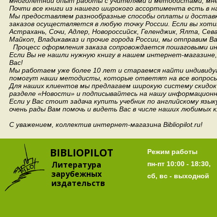
многолетний опыт работы с учителями и методистами, мнен
Почти все книги из нашего широкого ассортимента есть в н
Мы предоставляем разнообразные способы оплаты и доставки
заказов осуществляется в любую точку России.
Если вы хоти
Астрахань, Сочи, Адлер, Новороссийск, Геленджик, Ялта, Сев
Майкоп, Владикавказ и прочие города России, мы отправим В
Процесс оформления заказа сопровождается пошаговыми ин
Если Вы не нашли нужную книгу в нашем интернет-магазине
Вас!
Мы работаем уже более 10 лет и стараемся найти индивидуа
помогут наши методисты, которые ответят на все вопросы
Для наших клиентов мы предлагаем широкую систему скидок 
разделе «Новости» и подписывайтесь на нашу информационн
Если у Вас стоит задача купить учебник по английскому язы
очень рады Вам помочь и видеть Вас в числе наших любимых 
С уважением, коллектив интернет-магазина Bibliopilot.ru!
BIBLIOPILOT
Режим работы
Литература
пн-пт 10:00 - 18:30,
зарубежных
сб, вс - выходной
издательств