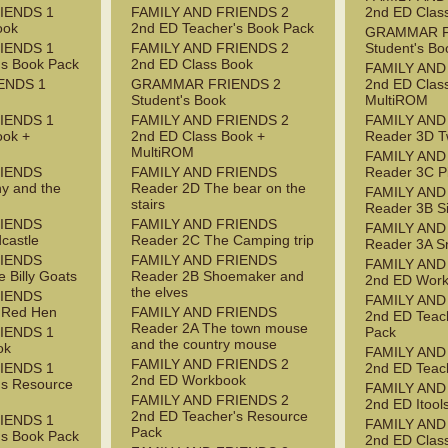
IENDS 1
FAMILY AND FRIENDS 2
2nd ED Clas
ook
2nd ED Teacher's Book Pack
GRAMMAR F
IENDS 1
FAMILY AND FRIENDS 2
Student's Bo
's Book Pack
2nd ED Class Book
FAMILY AND
ENDS 1
GRAMMAR FRIENDS 2
2nd ED Clas
Student's Book
MultiROM
IENDS 1
FAMILY AND FRIENDS 2
FAMILY AND
ook +
2nd ED Class Book +
Reader 3D T
MultiROM
FAMILY AND
RIENDS
FAMILY AND FRIENDS
Reader 3C P
y and the
Reader 2D The bear on the
FAMILY AND
stairs
Reader 3B S
RIENDS
FAMILY AND FRIENDS
FAMILY AND
castle
Reader 2C The Camping trip
Reader 3A S
RIENDS
FAMILY AND FRIENDS
FAMILY AND
 Billy Goats
Reader 2B Shoemaker and
2nd ED Wor
the elves
RIENDS
FAMILY AND
e Red Hen
FAMILY AND FRIENDS
2nd ED Teac
Reader 2A The town mouse
IENDS 1
Pack
and the country mouse
ok
FAMILY AND
FAMILY AND FRIENDS 2
IENDS 1
2nd ED Teac
2nd ED Workbook
's Resource
FAMILY AND
FAMILY AND FRIENDS 2
2nd ED Itool
2nd ED Teacher's Resource
IENDS 1
FAMILY AND
Pack
's Book Pack
2nd ED Class