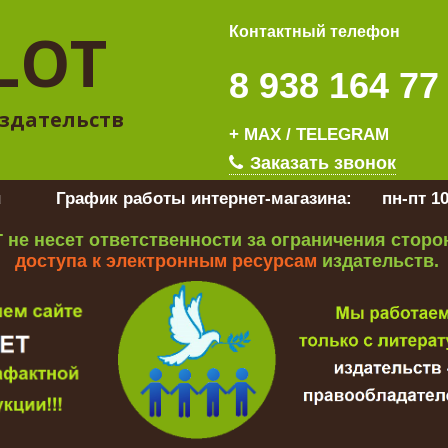
LOT
Контактный телефон
8 938 164 77
здательств
+ MAX / TELEGRAM
Заказать звонок
u
График работы интернет-магазина:
пн-пт 10
 не несет ответственности за ограничения стор
доступа к электронным ресурсам
издательств.