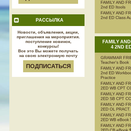
FAMILY AND FR
2nd ED Itools
FAMILY AND FR
2nd ED Class Au
РАССЫЛКА
Новости, объявления, акции,
приглашения на мероприятия.
поступление новинок,
FAMILY AND
конкурсы!
4 2ND E
Все это Вы можете получать
на свою электронную почту
GRAMMAR FRI
Teacher's Book
ПОДПИСАТЬСЯ
FAMILY AND FR
2nd ED Workboo
Practice
FAMILY AND FR
2ED WB CPT C
FAMILY AND FR
2ED SB CPT C
FAMILY AND FR
2ED OL PRACT.
FAMILY AND FR
2ED WB eBook $
FAMILY AND FR
2ED CB eBook $