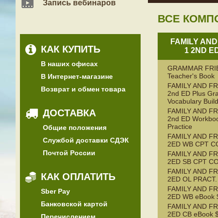
Запись вебинаров
ВСЕ КОМП
FAMILY AND
КАК КУПИТЬ
1 2ND E
В наших офисах
GRAMMAR FRI
Teacher's Book
В Интернет-магазине
FAMILY AND FR
Возврат и обмен товара
2nd ED Plus G
Vocabulary Buil
FAMILY AND FR
ДОСТАВКА
2nd ED Workboo
Practice
Общие положения
FAMILY AND FR
Службой доставки СДЭК
2ED WB CPT C
Почтой России
FAMILY AND FR
2ED SB CPT C
FAMILY AND FR
КАК ОПЛАТИТЬ
2ED OL PRACT.
FAMILY AND FR
Sber Pay
2ED WB eBook $
Банковской картой
FAMILY AND FR
2ED CB eBook $
Перечислением