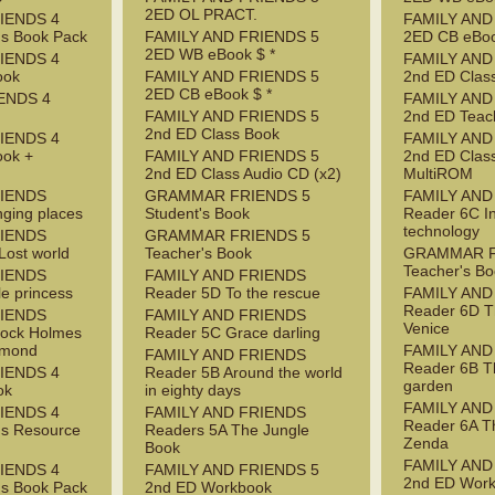
2ED OL PRACT.
IENDS 4
FAMILY AND
's Book Pack
FAMILY AND FRIENDS 5
2ED CB eBoo
2ED WB eBook $ *
IENDS 4
FAMILY AND
ook
FAMILY AND FRIENDS 5
2nd ED Clas
2ED CB eBook $ *
ENDS 4
FAMILY AND
FAMILY AND FRIENDS 5
2nd ED Teac
2nd ED Class Book
IENDS 4
FAMILY AND
ook +
FAMILY AND FRIENDS 5
2nd ED Clas
2nd ED Class Audio CD (x2)
MultiROM
RIENDS
GRAMMAR FRIENDS 5
FAMILY AND
ging places
Student's Book
Reader 6C I
technology
RIENDS
GRAMMAR FRIENDS 5
Lost world
Teacher's Book
GRAMMAR F
Teacher's B
RIENDS
FAMILY AND FRIENDS
le princess
Reader 5D To the rescue
FAMILY AND
Reader 6D T
RIENDS
FAMILY AND FRIENDS
Venice
lock Holmes
Reader 5C Grace darling
amond
FAMILY AND
FAMILY AND FRIENDS
Reader 6B T
IENDS 4
Reader 5B Around the world
garden
ok
in eighty days
FAMILY AND
IENDS 4
FAMILY AND FRIENDS
Reader 6A Th
's Resource
Readers 5A The Jungle
Zenda
Book
FAMILY AND
IENDS 4
FAMILY AND FRIENDS 5
2nd ED Wor
's Book Pack
2nd ED Workbook