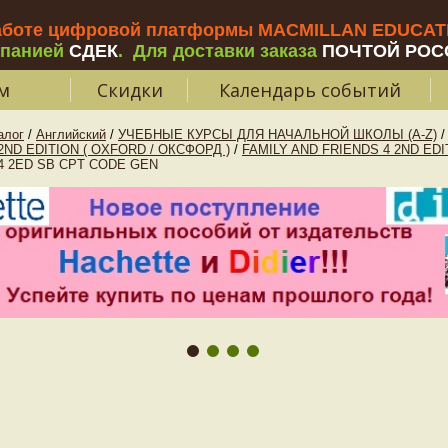
аботе цифровой платформы MACMILLAN EDUCATIO
мпанией
СДЕК
.
Для доставки заказа
ПОЧТОЙ РОС
м
Скидки
Календарь событий
алог
/
Английский
/
УЧЕБНЫЕ КУРСЫ ДЛЯ НАЧАЛЬНОЙ ШКОЛЫ (A-Z)
/
2ND EDITION ( OXFORD / ОКСФОРД )
/
FAMILY AND FRIENDS 4 2ND EDI
4 2ED SB CPT CODE GEN