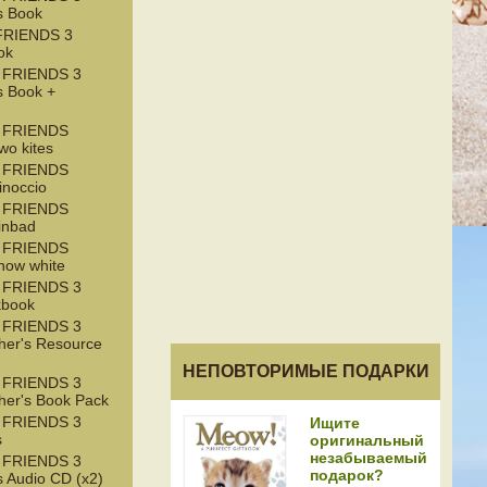
s Book
RIENDS 3
ok
 FRIENDS 3
s Book +
 FRIENDS
wo kites
 FRIENDS
inoccio
 FRIENDS
inbad
 FRIENDS
now white
 FRIENDS 3
kbook
 FRIENDS 3
her's Resource
НЕПОВТОРИМЫЕ ПОДАРКИ
 FRIENDS 3
her's Book Pack
 FRIENDS 3
Ищите
s
оригинальный
незабываемый
 FRIENDS 3
подарок?
 Audio CD (x2)