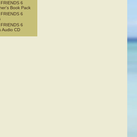
 FRIENDS 6
her's Book Pack
 FRIENDS 6
s
 FRIENDS 6
s Audio CD