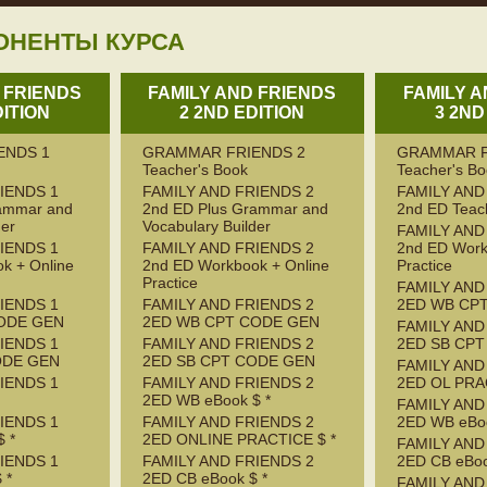
ОНЕНТЫ КУРСА
 FRIENDS
FAMILY AND FRIENDS
FAMILY 
DITION
2 2ND EDITION
3 2ND
ENDS 1
GRAMMAR FRIENDS 2
GRAMMAR F
Teacher's Book
Teacher's B
IENDS 1
FAMILY AND FRIENDS 2
FAMILY AND
rammar and
2nd ED Plus Grammar and
2nd ED Teac
der
Vocabulary Builder
FAMILY AND
IENDS 1
FAMILY AND FRIENDS 2
2nd ED Work
k + Online
2nd ED Workbook + Online
Practice
Practice
FAMILY AND
IENDS 1
FAMILY AND FRIENDS 2
2ED WB CP
ODE GEN
2ED WB CPT CODE GEN
FAMILY AND
IENDS 1
FAMILY AND FRIENDS 2
2ED SB CP
ODE GEN
2ED SB CPT CODE GEN
FAMILY AND
IENDS 1
FAMILY AND FRIENDS 2
2ED OL PRA
2ED WB eBook $ *
FAMILY AND
IENDS 1
FAMILY AND FRIENDS 2
2ED WB eBoo
 *
2ED ONLINE PRACTICE $ *
FAMILY AND
IENDS 1
FAMILY AND FRIENDS 2
2ED CB eBoo
 *
2ED CB eBook $ *
FAMILY AND