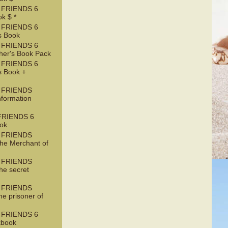
 FRIENDS 6
k $ *
 FRIENDS 6
s Book
 FRIENDS 6
her's Book Pack
 FRIENDS 6
s Book +
 FRIENDS
nformation
RIENDS 6
ook
 FRIENDS
he Merchant of
 FRIENDS
he secret
 FRIENDS
e prisoner of
 FRIENDS 6
kbook