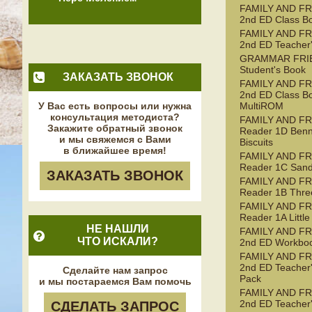
FAMILY AND FR
2nd ED Class B
FAMILY AND FR
2nd ED Teacher
GRAMMAR FRI
Student's Book
ЗАКАЗАТЬ ЗВОНОК
FAMILY AND FR
2nd ED Class B
У Вас есть вопросы или нужна
MultiROM
консультация методиста?
FAMILY AND F
Закажите обратный звонок
Reader 1D Benn
и мы свяжемся с Вами
Biscuits
в ближайшее время!
FAMILY AND F
Reader 1C Sand
ЗАКАЗАТЬ ЗВОНОК
FAMILY AND F
Reader 1B Three
FAMILY AND F
Reader 1A Littl
НЕ НАШЛИ
FAMILY AND FR
ЧТО ИСКАЛИ?
2nd ED Workbo
FAMILY AND FR
2nd ED Teacher
Сделайте нам запрос
Pack
и мы постараемся Вам помочь
FAMILY AND FR
2nd ED Teacher
СДЕЛАТЬ ЗАПРОС