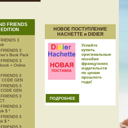
AND FRIENDS
НОВОЕ ПОСТУПЛЕНИЕ
 EDITION
HACHETTE и DIDIER
RIENDS 3
ook
Успейте
купить
 FRIENDS 3
оригинальные
her's Book Pack
пособия
 FRIENDS 3
французских
book + Online
издательств
по ценам
 FRIENDS 3
прошлого
T CODE GEN
года!
 FRIENDS 3
T CODE GEN
 FRIENDS 3
ПОДРОБНЕЕ
CT.
 FRIENDS 3
k $ *
 FRIENDS 3
k $ *
 FRIENDS 3