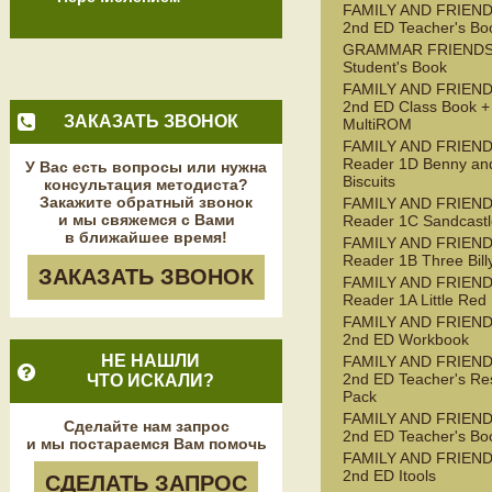
FAMILY AND FRIEND
2nd ED Teacher's Bo
GRAMMAR FRIENDS
Student's Book
FAMILY AND FRIEND
2nd ED Class Book +
ЗАКАЗАТЬ ЗВОНОК
MultiROM
FAMILY AND FRIEN
Reader 1D Benny an
У Вас есть вопросы или нужна
Biscuits
консультация методиста?
Закажите обратный звонок
FAMILY AND FRIEN
и мы свяжемся с Вами
Reader 1C Sandcastl
в ближайшее время!
FAMILY AND FRIEN
Reader 1B Three Bill
ЗАКАЗАТЬ ЗВОНОК
FAMILY AND FRIEN
Reader 1A Little Red
FAMILY AND FRIEND
2nd ED Workbook
НЕ НАШЛИ
FAMILY AND FRIEND
2nd ED Teacher's Re
ЧТО ИСКАЛИ?
Pack
FAMILY AND FRIEND
Сделайте нам запрос
2nd ED Teacher's Bo
и мы постараемся Вам помочь
FAMILY AND FRIEND
2nd ED Itools
СДЕЛАТЬ ЗАПРОС