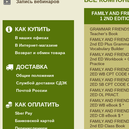
Запись вебинаров
FAMILY AND FR
1 2ND EDITI
КАК КУПИТЬ
GRAMMAR FRIENDS
Teacher's Book
В наших офисах
FAMILY AND FRIEND
2nd ED Plus Gramma
В Интернет-магазине
Vocabulary Builder
Возврат и обмен товара
FAMILY AND FRIEND
2nd ED Workbook + 
Practice
ДОСТАВКА
FAMILY AND FRIEND
2ED WB CPT CODE
Общие положения
FAMILY AND FRIEND
Службой доставки СДЭК
2ED SB CPT CODE 
FAMILY AND FRIEND
Почтой России
2ED OL PRACT.
FAMILY AND FRIEND
КАК ОПЛАТИТЬ
2ED WB eBook $ *
FAMILY AND FRIEND
Sber Pay
2ED CB eBook $ *
Банковской картой
FAMILY AND FRIEND
2nd ED Class Book
Перечислением