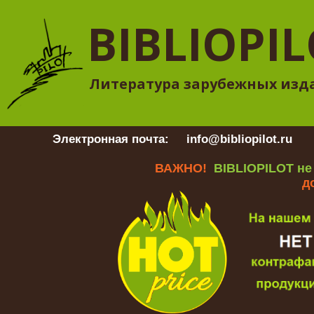
BIBLIOPI
Литература зарубежных изд
Электронная почта:
info@bibliopilot.ru
Гр
ВАЖНО!
BIBLIOPILOT не
д