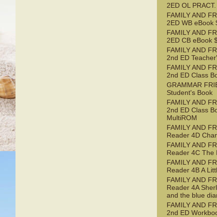
2ED OL PRACT.
FAMILY AND FR
2ED WB eBook $
FAMILY AND FR
2ED CB eBook $
FAMILY AND FR
2nd ED Teacher
FAMILY AND FR
2nd ED Class B
GRAMMAR FRI
Student's Book
FAMILY AND FR
2nd ED Class B
MultiROM
FAMILY AND F
Reader 4D Chan
FAMILY AND F
Reader 4C The 
FAMILY AND F
Reader 4B A Litt
FAMILY AND F
Reader 4A Sher
and the blue di
FAMILY AND FR
2nd ED Workbo