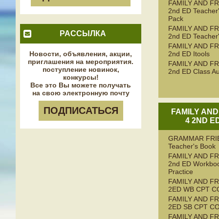
FAMILY AND FR
2nd ED Teacher
Pack
FAMILY AND FR
РАССЫЛКА
2nd ED Teacher
FAMILY AND FR
Новости, объявления, акции,
2nd ED Itools
приглашения на мероприятия.
FAMILY AND FR
поступление новинок,
2nd ED Class Au
конкурсы!
Все это Вы можете получать
на свою электронную почту
ПОДПИСАТЬСЯ
FAMILY AND
4 2ND E
GRAMMAR FRI
Teacher's Book
FAMILY AND FR
2nd ED Workboo
Practice
FAMILY AND FR
2ED WB CPT C
FAMILY AND FR
2ED SB CPT C
FAMILY AND FR