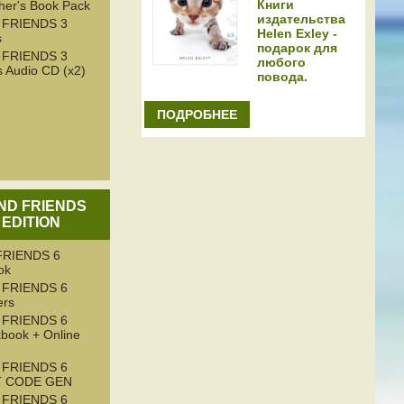
Книги
her's Book Pack
издательства
 FRIENDS 3
Helen Exley -
s
подарок для
 FRIENDS 3
любого
 Audio CD (x2)
повода.
ПОДРОБНЕЕ
AND FRIENDS
 EDITION
RIENDS 6
ok
 FRIENDS 6
ers
 FRIENDS 6
book + Online
 FRIENDS 6
T CODE GEN
 FRIENDS 6