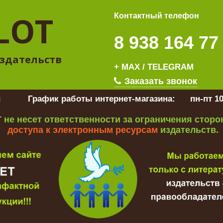
LOT
Контактный телефон
8 938 164 77
здательств
+ MAX / TELEGRAM
Заказать звонок
u
График работы интернет-магазина:
пн-пт 10
 не несет ответственности за ограничения стор
доступа к электронным ресурсам
издательств.