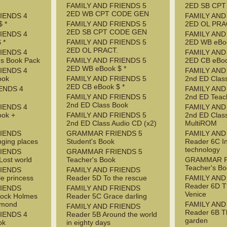
FAMILY AND FRIENDS 5
2ED SB CP
2ED WB CPT CODE GEN
IENDS 4
FAMILY AND
 *
FAMILY AND FRIENDS 5
2ED OL PRA
2ED SB CPT CODE GEN
IENDS 4
FAMILY AND
 *
FAMILY AND FRIENDS 5
2ED WB eBoo
2ED OL PRACT.
IENDS 4
FAMILY AND
's Book Pack
FAMILY AND FRIENDS 5
2ED CB eBoo
2ED WB eBook $ *
IENDS 4
FAMILY AND
ook
FAMILY AND FRIENDS 5
2nd ED Clas
2ED CB eBook $ *
ENDS 4
FAMILY AND
FAMILY AND FRIENDS 5
2nd ED Teac
2nd ED Class Book
IENDS 4
FAMILY AND
ook +
FAMILY AND FRIENDS 5
2nd ED Clas
2nd ED Class Audio CD (x2)
MultiROM
RIENDS
GRAMMAR FRIENDS 5
FAMILY AND
ging places
Student's Book
Reader 6C I
technology
RIENDS
GRAMMAR FRIENDS 5
Lost world
Teacher's Book
GRAMMAR F
Teacher's B
RIENDS
FAMILY AND FRIENDS
le princess
Reader 5D To the rescue
FAMILY AND
Reader 6D T
RIENDS
FAMILY AND FRIENDS
Venice
lock Holmes
Reader 5C Grace darling
amond
FAMILY AND
FAMILY AND FRIENDS
Reader 6B T
IENDS 4
Reader 5B Around the world
garden
ok
in eighty days