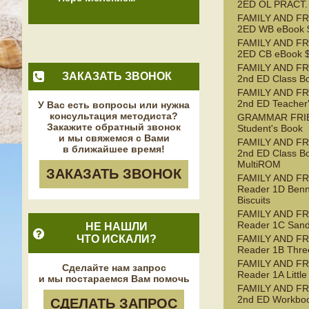
2ED OL PRACT.
FAMILY AND FR
2ED WB eBook $
FAMILY AND FR
2ED CB eBook $
FAMILY AND FR
ЗАКАЗАТЬ ЗВОНОК
2nd ED Class B
FAMILY AND FR
2nd ED Teacher
У Вас есть вопросы или нужна
консультация методиста?
GRAMMAR FRI
Закажите обратный звонок
Student's Book
и мы свяжемся с Вами
FAMILY AND FR
в ближайшее время!
2nd ED Class B
MultiROM
ЗАКАЗАТЬ ЗВОНОК
FAMILY AND F
Reader 1D Benn
Biscuits
FAMILY AND F
Reader 1C Sand
НЕ НАШЛИ
ЧТО ИСКАЛИ?
FAMILY AND F
Reader 1B Three
FAMILY AND F
Сделайте нам запрос
Reader 1A Littl
и мы постараемся Вам помочь
FAMILY AND FR
2nd ED Workbo
СДЕЛАТЬ ЗАПРОС