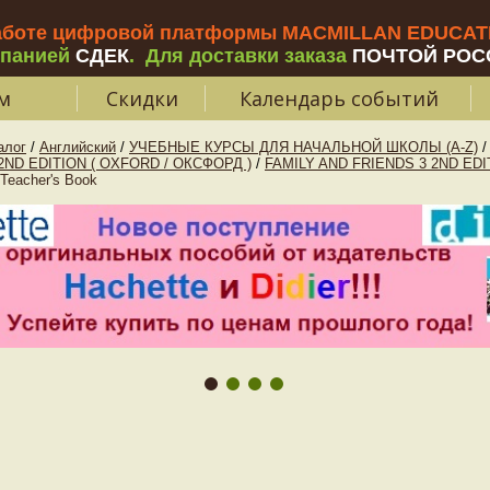
аботе цифровой платформы MACMILLAN EDUCATIO
мпанией
СДЕК
.
Для доставки заказа
ПОЧТОЙ РОС
м
Скидки
Календарь событий
алог
/
Английский
/
УЧЕБНЫЕ КУРСЫ ДЛЯ НАЧАЛЬНОЙ ШКОЛЫ (A-Z)
/
2ND EDITION ( OXFORD / ОКСФОРД )
/
FAMILY AND FRIENDS 3 2ND EDI
eacher's Book