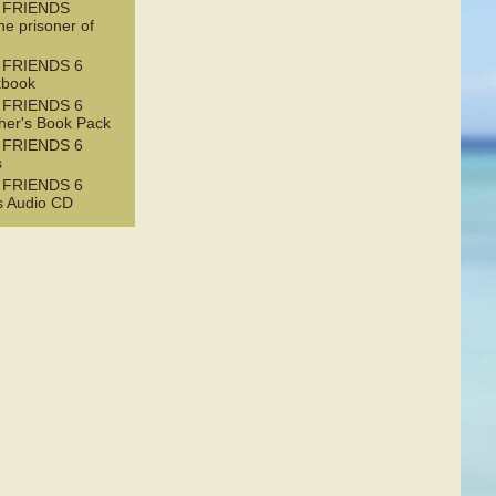
 FRIENDS
e prisoner of
 FRIENDS 6
kbook
 FRIENDS 6
her's Book Pack
 FRIENDS 6
s
 FRIENDS 6
s Audio CD