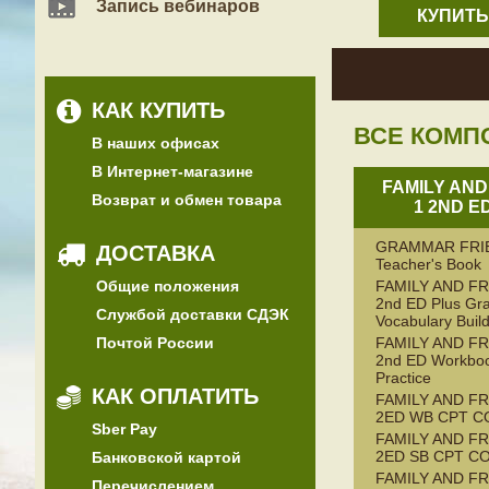
Запись вебинаров
КУПИТЬ
КАК КУПИТЬ
ВСЕ КОМП
В наших офисах
В Интернет-магазине
FAMILY AND
Возврат и обмен товара
1 2ND E
GRAMMAR FRI
ДОСТАВКА
Teacher's Book
Общие положения
FAMILY AND FR
2nd ED Plus G
Службой доставки СДЭК
Vocabulary Buil
Почтой России
FAMILY AND FR
2nd ED Workboo
Practice
КАК ОПЛАТИТЬ
FAMILY AND FR
2ED WB CPT C
Sber Pay
FAMILY AND FR
2ED SB CPT C
Банковской картой
FAMILY AND FR
Перечислением