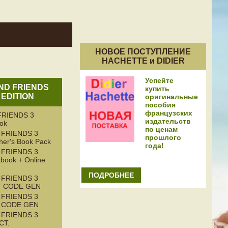
НОВОЕ ПОСТУПЛЕНИЕ
HACHETTE и DIDIER
Успейте
AND FRIENDS
купить
 EDITION
оригинальные
пособия
французских
RIENDS 3
издательств
ook
по ценам
 FRIENDS 3
прошлого
her's Book Pack
года!
 FRIENDS 3
book + Online
ПОДРОБНЕЕ
 FRIENDS 3
T CODE GEN
 FRIENDS 3
T CODE GEN
 FRIENDS 3
CT.