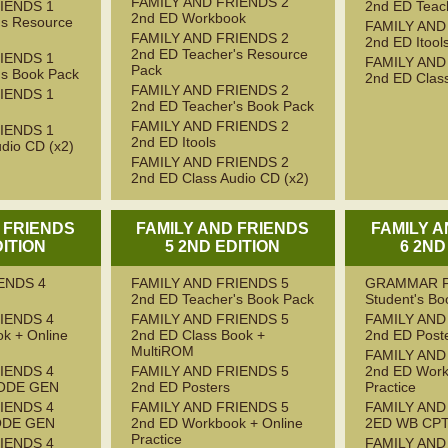
FAMILY AND FRIENDS 2
IENDS 1
2nd ED Teac
2nd ED Workbook
's Resource
FAMILY AND
FAMILY AND FRIENDS 2
2nd ED Itool
2nd ED Teacher's Resource
IENDS 1
FAMILY AND
Pack
's Book Pack
2nd ED Class
FAMILY AND FRIENDS 2
IENDS 1
2nd ED Teacher's Book Pack
FAMILY AND FRIENDS 2
IENDS 1
2nd ED Itools
dio CD (x2)
FAMILY AND FRIENDS 2
2nd ED Class Audio CD (x2)
 FRIENDS
FAMILY AND FRIENDS
FAMILY 
DITION
5 2ND EDITION
6 2ND
ENDS 4
FAMILY AND FRIENDS 5
GRAMMAR F
2nd ED Teacher's Book Pack
Student's Bo
IENDS 4
FAMILY AND FRIENDS 5
FAMILY AND
k + Online
2nd ED Class Book +
2nd ED Post
MultiROM
FAMILY AND
IENDS 4
FAMILY AND FRIENDS 5
2nd ED Work
ODE GEN
2nd ED Posters
Practice
IENDS 4
FAMILY AND FRIENDS 5
FAMILY AND
ODE GEN
2nd ED Workbook + Online
2ED WB CP
Practice
IENDS 4
FAMILY AND