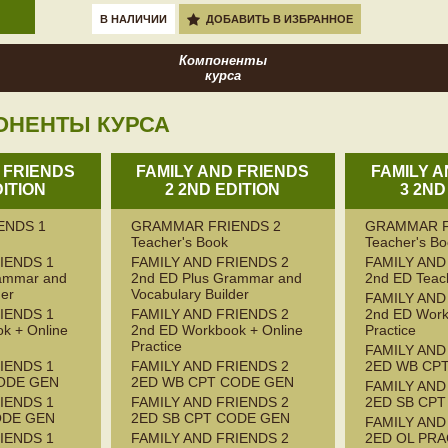
В НАЛИЧИИ
ДОБАВИТЬ В ИЗБРАННОЕ
Компоненты
курса
ОНЕНТЫ КУРСА
 FRIENDS
FAMILY AND FRIENDS
FAMILY 
DITION
2 2ND EDITION
3 2ND
ENDS 1
GRAMMAR FRIENDS 2
GRAMMAR F
Teacher's Book
Teacher's B
IENDS 1
FAMILY AND FRIENDS 2
FAMILY AND
rammar and
2nd ED Plus Grammar and
2nd ED Teac
der
Vocabulary Builder
FAMILY AND
IENDS 1
FAMILY AND FRIENDS 2
2nd ED Work
k + Online
2nd ED Workbook + Online
Practice
Practice
FAMILY AND
IENDS 1
FAMILY AND FRIENDS 2
2ED WB CP
ODE GEN
2ED WB CPT CODE GEN
FAMILY AND
IENDS 1
FAMILY AND FRIENDS 2
2ED SB CP
ODE GEN
2ED SB CPT CODE GEN
FAMILY AND
IENDS 1
FAMILY AND FRIENDS 2
2ED OL PRA