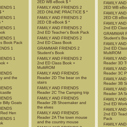
2ED WB eBook $ *
FAMILY AND
IENDS 1
FAMILY AND FRIENDS 2
2ED WB eBoo
 *
2ED ONLINE PRACTICE $ *
FAMILY AND
IENDS 1
FAMILY AND FRIENDS 2
2ED CB eBoo
 *
2ED CB eBook $ *
FAMILY AND
IENDS 1
FAMILY AND FRIENDS 2
2nd ED Clas
ook
2nd ED Teacher's Book Pack
GRAMMAR F
IENDS 1
FAMILY AND FRIENDS 2
Student's Bo
's Book Pack
2nd ED Class Book
FAMILY AND
ENDS 1
GRAMMAR FRIENDS 2
2nd ED Clas
Student's Book
MultiROM
IENDS 1
FAMILY AND FRIENDS 2
FAMILY AND
ook +
2nd ED Class Book +
Reader 3D T
MultiROM
FAMILY AND
RIENDS
FAMILY AND FRIENDS
Reader 3C P
y and the
Reader 2D The bear on the
FAMILY AND
stairs
Reader 3B S
RIENDS
FAMILY AND FRIENDS
FAMILY AND
castle
Reader 2C The Camping trip
Reader 3A S
RIENDS
FAMILY AND FRIENDS
FAMILY AND
 Billy Goats
Reader 2B Shoemaker and
2nd ED Wor
the elves
RIENDS
FAMILY AND
e Red Hen
FAMILY AND FRIENDS
2nd ED Teac
Reader 2A The town mouse
IENDS 1
Pack
and the country mouse
ok
FAMILY AND