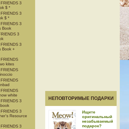
 FRIENDS 3
k $ *
 FRIENDS 3
k $ *
 FRIENDS 3
s Book
RIENDS 3
ok
 FRIENDS 3
s Book +
 FRIENDS
wo kites
 FRIENDS
inoccio
 FRIENDS
inbad
 FRIENDS
now white
НЕПОВТОРИМЫЕ ПОДАРКИ
 FRIENDS 3
kbook
 FRIENDS 3
Ищите
her's Resource
оригинальный
незабываемый
подарок?
 FRIENDS 3