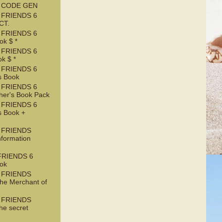
T CODE GEN
 FRIENDS 6
CT.
 FRIENDS 6
k $ *
 FRIENDS 6
k $ *
 FRIENDS 6
s Book
 FRIENDS 6
her's Book Pack
 FRIENDS 6
s Book +
 FRIENDS
nformation
RIENDS 6
ook
 FRIENDS
he Merchant of
 FRIENDS
he secret