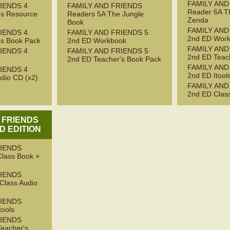
FAMILY AND
IENDS 4
FAMILY AND FRIENDS
Reader 6A Th
's Resource
Readers 5A The Jungle
Zenda
Book
FAMILY AND
IENDS 4
FAMILY AND FRIENDS 5
2nd ED Wor
's Book Pack
2nd ED Workbook
FAMILY AND
IENDS 4
FAMILY AND FRIENDS 5
2nd ED Teac
2nd ED Teacher's Book Pack
FAMILY AND
IENDS 4
2nd ED Itool
dio CD (x2)
FAMILY AND
2nd ED Clas
 FRIENDS
D EDITION
RIENDS
Class Book +
RIENDS
 Class Audio
RIENDS
tools
RIENDS
Teacher's