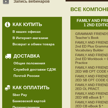
Запись вебинаров
ВСЕ КОМПОН
FAMILY AND FR
КАК КУПИТЬ
1 2ND EDITI
В наших офисах
GRAMMAR FRIENDS
Teacher's Book
В Интернет-магазине
FAMILY AND FRIEND
Возврат и обмен товара
2nd ED Plus Gramma
Vocabulary Builder
FAMILY AND FRIEND
ДОСТАВКА
2nd ED Workbook + 
Practice
Общие положения
FAMILY AND FRIEND
Службой доставки СДЭК
2ED WB CPT CODE
Почтой России
FAMILY AND FRIEND
2ED SB CPT CODE 
FAMILY AND FRIEND
КАК ОПЛАТИТЬ
2ED OL PRACT.
FAMILY AND FRIEND
Sber Pay
2ED WB eBook $ *
Банковской картой
FAMILY AND FRIEND
2ED CB eBook $ *
Перечислением