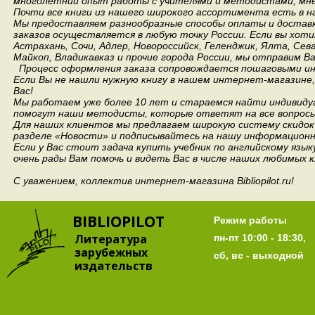
многолетний опыт работы с учителями и методистами, мнен
Почти все книги из нашего широкого ассортимента есть в н
Мы предоставляем разнообразные способы оплаты и доставки
заказов осуществляется в любую точку России.
Если вы хоти
Астрахань, Сочи, Адлер, Новороссийск, Геленджик, Ялта, Сев
Майкоп, Владикавказ и прочие города России, мы отправим В
Процесс оформления заказа сопровождается пошаговыми ин
Если Вы не нашли нужную книгу в нашем интернет-магазине
Вас!
Мы работаем уже более 10 лет и стараемся найти индивидуа
помогут наши методисты, которые ответят на все вопросы
Для наших клиентов мы предлагаем широкую систему скидок 
разделе «Новости» и подписывайтесь на нашу информационн
Если у Вас стоит задача купить учебник по английскому язы
очень рады Вам помочь и видеть Вас в числе наших любимых 
С уважением, коллектив интернет-магазина Bibliopilot.ru!
BIBLIOPILOT
Режим работы
Литература
пн-пт 10:00 - 18:30,
зарубежных
сб, вс - выходной
издательств