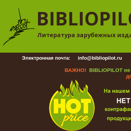
BIBLIOPI
Литература зарубежных изд
Электронная почта:
info@bibliopilot.ru
Гр
ВАЖНО!
BIBLIOPILOT не
д