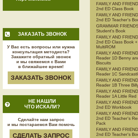
FAMILY AND FRIEND
2nd ED Class Book
FAMILY AND FRIEND
2nd ED Teacher's Bo
GRAMMAR FRIENDS
Student's Book
ЗАКАЗАТЬ ЗВОНОК
FAMILY AND FRIEND
2nd ED Class Book +
У Вас есть вопросы или нужна
MultiROM
консультация методиста?
FAMILY AND FRIEN
Закажите обратный звонок
Reader 1D Benny an
и мы свяжемся с Вами
Biscuits
в ближайшее время!
FAMILY AND FRIEN
Reader 1C Sandcastl
ЗАКАЗАТЬ ЗВОНОК
FAMILY AND FRIEN
Reader 1B Three Bill
FAMILY AND FRIEN
Reader 1A Little Red
НЕ НАШЛИ
FAMILY AND FRIEND
ЧТО ИСКАЛИ?
2nd ED Workbook
FAMILY AND FRIEND
2nd ED Teacher's Re
Сделайте нам запрос
Pack
и мы постараемся Вам помочь
FAMILY AND FRIEND
2nd ED Teacher's Bo
СДЕЛАТЬ ЗАПРОС