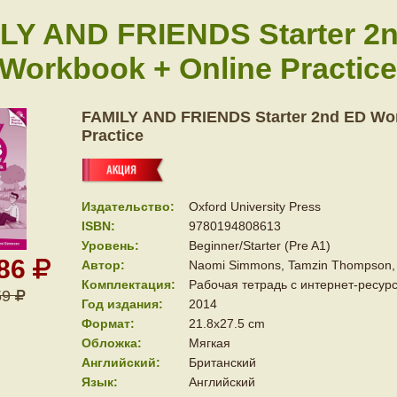
LY AND FRIENDS Starter 2
Workbook + Online Practice
FAMILY AND FRIENDS Starter 2nd ED Wo
Practice
Издательство:
Oxford University Press
ISBN:
9780194808613
Уровень:
Beginner/Starter (Pre A1)
386
Автор:
Naomi Simmons, Tamzin Thompson, 
Комплектация:
Рабочая тетрадь с интернет-ресурс
59
Год издания:
2014
Формат:
21.8x27.5 cm
Обложка:
Мягкая
Английский:
Британский
Язык:
Английский