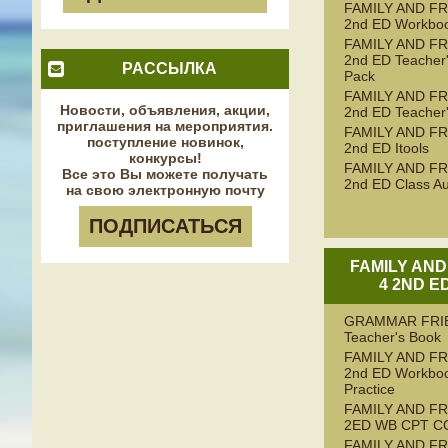
FAMILY AND FR
2nd ED Workbo
FAMILY AND FR
2nd ED Teacher
РАССЫЛКА
Pack
FAMILY AND FR
Новости, объявления, акции,
2nd ED Teacher
приглашения на мероприятия.
FAMILY AND FR
поступление новинок,
2nd ED Itools
конкурсы!
FAMILY AND FR
Все это Вы можете получать
2nd ED Class Au
на свою электронную почту
ПОДПИСАТЬСЯ
FAMILY AND
4 2ND E
GRAMMAR FRI
Teacher's Book
FAMILY AND FR
2nd ED Workboo
Practice
FAMILY AND FR
2ED WB CPT C
FAMILY AND FR