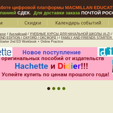
аботе цифровой платформы MACMILLAN EDUCATIO
мпанией
СДЕК
.
Для доставки заказа
ПОЧТОЙ РОС
м
Скидки
Календарь событий
алог
/
Английский
/
УЧЕБНЫЕ КУРСЫ ДЛЯ НАЧАЛЬНОЙ ШКОЛЫ (A-Z)
/
2ND EDITION ( OXFORD / ОКСФОРД )
/
FAMILY AND FRIENDS STARTER 
arter 2nd ED Workbook + Online Practice