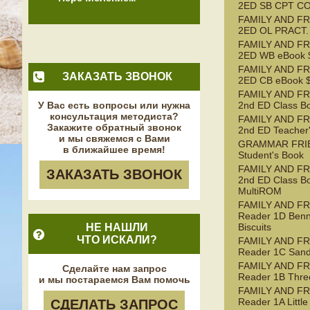
2ED SB CPT C
FAMILY AND FR
2ED OL PRACT.
FAMILY AND FR
2ED WB eBook $
FAMILY AND FR
ЗАКАЗАТЬ ЗВОНОК
2ED CB eBook $
FAMILY AND FR
У Вас есть вопросы или нужна
2nd ED Class B
консультация методиста?
FAMILY AND FR
Закажите обратный звонок
2nd ED Teacher
и мы свяжемся с Вами
GRAMMAR FRI
в ближайшее время!
Student's Book
FAMILY AND FR
ЗАКАЗАТЬ ЗВОНОК
2nd ED Class B
MultiROM
FAMILY AND F
Reader 1D Benn
НЕ НАШЛИ
Biscuits
ЧТО ИСКАЛИ?
FAMILY AND F
Reader 1C Sand
FAMILY AND F
Сделайте нам запрос
Reader 1B Three
и мы постараемся Вам помочь
FAMILY AND F
Reader 1A Littl
СДЕЛАТЬ ЗАПРОС