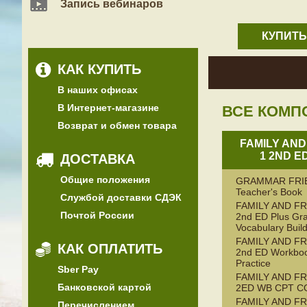
Запись вебинаров
КУПИТЬ
КАК КУПИТЬ
В наших офисах
В Интернет-магазине
ВСЕ КОМП
Возврат и обмен товара
FAMILY AND
1 2ND E
ДОСТАВКА
Общие положения
GRAMMAR FRI
Teacher's Book
Службой доставки СДЭК
FAMILY AND FR
Почтой России
2nd ED Plus G
Vocabulary Buil
FAMILY AND FR
КАК ОПЛАТИТЬ
2nd ED Workboo
Practice
Sber Pay
FAMILY AND FR
Банковской картой
2ED WB CPT C
FAMILY AND FR
Перечислением