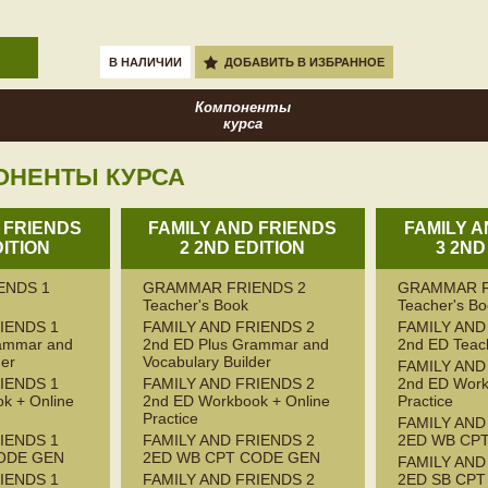
В НАЛИЧИИ
ДОБАВИТЬ В ИЗБРАННОЕ
Компоненты
курса
ОНЕНТЫ КУРСА
 FRIENDS
FAMILY AND FRIENDS
FAMILY 
DITION
2 2ND EDITION
3 2ND
ENDS 1
GRAMMAR FRIENDS 2
GRAMMAR F
Teacher's Book
Teacher's B
IENDS 1
FAMILY AND FRIENDS 2
FAMILY AND
rammar and
2nd ED Plus Grammar and
2nd ED Teac
der
Vocabulary Builder
FAMILY AND
IENDS 1
FAMILY AND FRIENDS 2
2nd ED Work
k + Online
2nd ED Workbook + Online
Practice
Practice
FAMILY AND
IENDS 1
FAMILY AND FRIENDS 2
2ED WB CP
ODE GEN
2ED WB CPT CODE GEN
FAMILY AND
IENDS 1
FAMILY AND FRIENDS 2
2ED SB CP