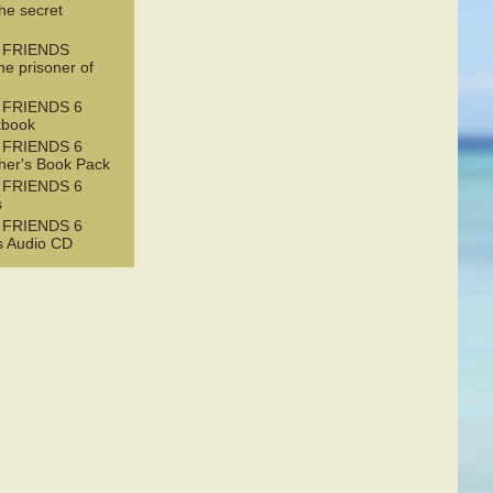
he secret
 FRIENDS
e prisoner of
 FRIENDS 6
kbook
 FRIENDS 6
her's Book Pack
 FRIENDS 6
s
 FRIENDS 6
s Audio CD