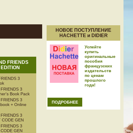
НОВОЕ ПОСТУПЛЕНИЕ
HACHETTE и DIDIER
Успейте
купить
оригинальные
пособия
AND FRIENDS
французских
 EDITION
издательств
по ценам
RIENDS 3
прошлого
ook
года!
 FRIENDS 3
her's Book Pack
 FRIENDS 3
ПОДРОБНЕЕ
book + Online
 FRIENDS 3
T CODE GEN
 FRIENDS 3
T CODE GEN