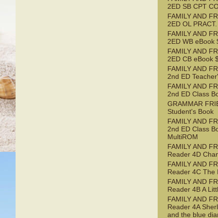
2ED SB CPT C
FAMILY AND FR
2ED OL PRACT.
FAMILY AND FR
2ED WB eBook $
FAMILY AND FR
2ED CB eBook $
FAMILY AND FR
2nd ED Teacher
FAMILY AND FR
2nd ED Class B
GRAMMAR FRI
Student's Book
FAMILY AND FR
2nd ED Class B
MultiROM
FAMILY AND F
Reader 4D Chan
FAMILY AND F
Reader 4C The 
FAMILY AND F
Reader 4B A Litt
FAMILY AND F
Reader 4A Sher
and the blue di