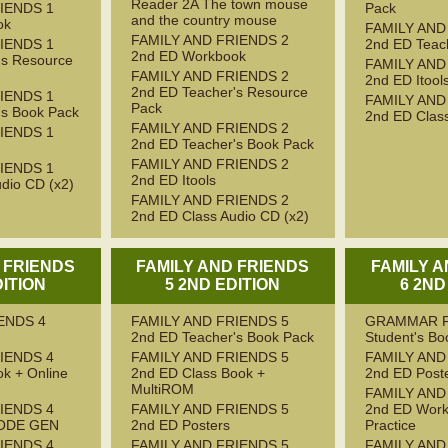
Reader 2A The town mouse
IENDS 1
Pack
and the country mouse
ok
FAMILY AND
FAMILY AND FRIENDS 2
IENDS 1
2nd ED Teac
2nd ED Workbook
's Resource
FAMILY AND
FAMILY AND FRIENDS 2
2nd ED Itool
2nd ED Teacher's Resource
IENDS 1
FAMILY AND
Pack
's Book Pack
2nd ED Class
FAMILY AND FRIENDS 2
IENDS 1
2nd ED Teacher's Book Pack
FAMILY AND FRIENDS 2
IENDS 1
2nd ED Itools
dio CD (x2)
FAMILY AND FRIENDS 2
2nd ED Class Audio CD (x2)
 FRIENDS
FAMILY AND FRIENDS
FAMILY 
DITION
5 2ND EDITION
6 2ND
ENDS 4
FAMILY AND FRIENDS 5
GRAMMAR F
2nd ED Teacher's Book Pack
Student's Bo
IENDS 4
FAMILY AND FRIENDS 5
FAMILY AND
k + Online
2nd ED Class Book +
2nd ED Post
MultiROM
FAMILY AND
IENDS 4
FAMILY AND FRIENDS 5
2nd ED Work
ODE GEN
2nd ED Posters
Practice
IENDS 4
FAMILY AND FRIENDS 5
FAMILY AND