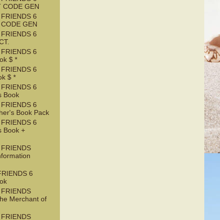
T CODE GEN
 FRIENDS 6
T CODE GEN
 FRIENDS 6
CT.
 FRIENDS 6
k $ *
 FRIENDS 6
k $ *
 FRIENDS 6
s Book
 FRIENDS 6
her's Book Pack
 FRIENDS 6
s Book +
 FRIENDS
nformation
RIENDS 6
ook
 FRIENDS
he Merchant of
 FRIENDS