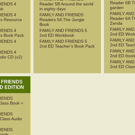
Reader 6B T
IENDS 4
Reader 5B Around the world
garden
ok
in eighty days
FAMILY AND
IENDS 4
FAMILY AND FRIENDS
Reader 6A Th
's Resource
Readers 5A The Jungle
Zenda
Book
FAMILY AND
IENDS 4
FAMILY AND FRIENDS 5
2nd ED Wor
's Book Pack
2nd ED Workbook
FAMILY AND
IENDS 4
FAMILY AND FRIENDS 5
2nd ED Teac
2nd ED Teacher's Book Pack
FAMILY AND
IENDS 4
2nd ED Itool
dio CD (x2)
FAMILY AND
2nd ED Clas
 FRIENDS
D EDITION
RIENDS
Class Book +
RIENDS
 Class Audio
RIENDS
tools