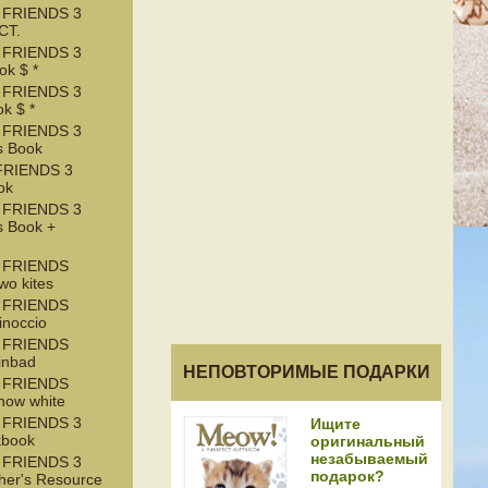
 FRIENDS 3
CT.
 FRIENDS 3
k $ *
 FRIENDS 3
k $ *
 FRIENDS 3
s Book
RIENDS 3
ok
 FRIENDS 3
s Book +
 FRIENDS
wo kites
 FRIENDS
inoccio
 FRIENDS
inbad
НЕПОВТОРИМЫЕ ПОДАРКИ
 FRIENDS
now white
 FRIENDS 3
Ищите
kbook
оригинальный
незабываемый
 FRIENDS 3
подарок?
her's Resource