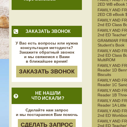
2ED WB eBook $
FAMILY AND FR
2ED CB eBook $
FAMILY AND FR
2nd ED Class B
FAMILY AND FR
ЗАКАЗАТЬ ЗВОНОК
2nd ED Teacher
GRAMMAR FRI
У Вас есть вопросы или нужна
Student's Book
консультация методиста?
FAMILY AND FR
Закажите обратный звонок
2nd ED Class B
и мы свяжемся с Вами
MultiROM
в ближайшее время!
FAMILY AND F
Reader 1D Benn
ЗАКАЗАТЬ ЗВОНОК
Biscuits
FAMILY AND F
Reader 1C Sand
FAMILY AND F
НЕ НАШЛИ
Reader 1B Three
ЧТО ИСКАЛИ?
FAMILY AND F
Reader 1A Littl
Сделайте нам запрос
FAMILY AND FR
и мы постараемся Вам помочь
2nd ED Workbo
FAMILY AND FR
СДЕЛАТЬ ЗАПРОС
2nd ED Teacher