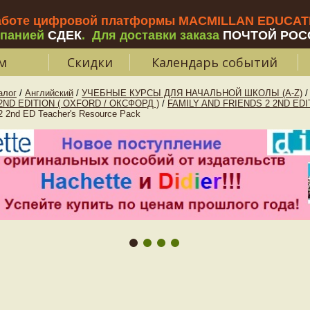
аботе цифровой платформы MACMILLAN EDUCATIO
мпанией
СДЕК
.
Для доставки заказа
ПОЧТОЙ РОС
м
Скидки
Календарь событий
алог
/
Английский
/
УЧЕБНЫЕ КУРСЫ ДЛЯ НАЧАЛЬНОЙ ШКОЛЫ (A-Z)
/
2ND EDITION ( OXFORD / ОКСФОРД )
/
FAMILY AND FRIENDS 2 2ND EDI
2nd ED Teacher's Resource Pack