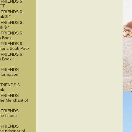
 FRIENDS 6
CT.
 FRIENDS 6
k $ *
 FRIENDS 6
k $ *
 FRIENDS 6
s Book
 FRIENDS 6
her's Book Pack
 FRIENDS 6
s Book +
 FRIENDS
nformation
RIENDS 6
ook
 FRIENDS
he Merchant of
 FRIENDS
he secret
 FRIENDS
e prisoner of