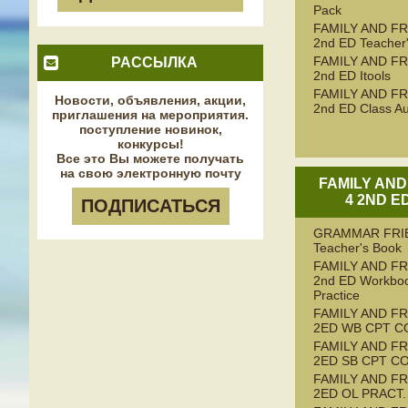
Pack
FAMILY AND FR
2nd ED Teacher
FAMILY AND FR
РАССЫЛКА
2nd ED Itools
FAMILY AND FR
Новости, объявления, акции,
2nd ED Class Au
приглашения на мероприятия.
поступление новинок,
конкурсы!
Все это Вы можете получать
на свою электронную почту
FAMILY AND
4 2ND E
ПОДПИСАТЬСЯ
GRAMMAR FRI
Teacher's Book
FAMILY AND FR
2nd ED Workboo
Practice
FAMILY AND FR
2ED WB CPT C
FAMILY AND FR
2ED SB CPT C
FAMILY AND FR
2ED OL PRACT.