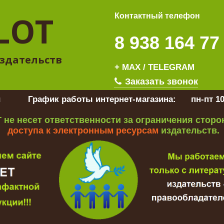
LOT
Контактный телефон
8 938 164 77
здательств
+ MAX / TELEGRAM
Заказать звонок
u
График работы интернет-магазина:
пн-пт 10
 не несет ответственности за ограничения стор
доступа к электронным ресурсам
издательств.