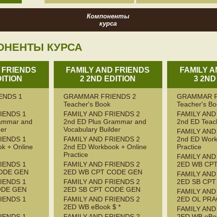
Компоненты
курса
ОНЕНТЫ КУРСА
 FRIENDS
FAMILY AND FRIENDS
FAMILY 
DITION
2 2ND EDITION
3 2ND
ENDS 1
GRAMMAR FRIENDS 2
GRAMMAR F
Teacher's Book
Teacher's B
IENDS 1
FAMILY AND FRIENDS 2
FAMILY AND
rammar and
2nd ED Plus Grammar and
2nd ED Teac
der
Vocabulary Builder
FAMILY AND
IENDS 1
FAMILY AND FRIENDS 2
2nd ED Work
k + Online
2nd ED Workbook + Online
Practice
Practice
FAMILY AND
IENDS 1
FAMILY AND FRIENDS 2
2ED WB CP
ODE GEN
2ED WB CPT CODE GEN
FAMILY AND
IENDS 1
FAMILY AND FRIENDS 2
2ED SB CP
ODE GEN
2ED SB CPT CODE GEN
FAMILY AND
IENDS 1
FAMILY AND FRIENDS 2
2ED OL PRA
2ED WB eBook $ *
FAMILY AND
IENDS 1
FAMILY AND FRIENDS 2
2ED WB eBoo