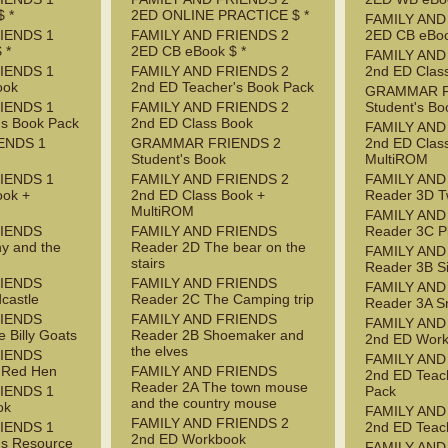
 *
2ED ONLINE PRACTICE $ *
FAMILY AND
IENDS 1
FAMILY AND FRIENDS 2
2ED CB eBoo
 *
2ED CB eBook $ *
FAMILY AND
IENDS 1
FAMILY AND FRIENDS 2
2nd ED Clas
ook
2nd ED Teacher's Book Pack
GRAMMAR F
IENDS 1
FAMILY AND FRIENDS 2
Student's Bo
's Book Pack
2nd ED Class Book
FAMILY AND
ENDS 1
GRAMMAR FRIENDS 2
2nd ED Clas
Student's Book
MultiROM
IENDS 1
FAMILY AND FRIENDS 2
FAMILY AND
ook +
2nd ED Class Book +
Reader 3D T
MultiROM
FAMILY AND
RIENDS
FAMILY AND FRIENDS
Reader 3C P
y and the
Reader 2D The bear on the
FAMILY AND
stairs
Reader 3B S
RIENDS
FAMILY AND FRIENDS
FAMILY AND
castle
Reader 2C The Camping trip
Reader 3A S
RIENDS
FAMILY AND FRIENDS
FAMILY AND
 Billy Goats
Reader 2B Shoemaker and
2nd ED Wor
the elves
RIENDS
FAMILY AND
e Red Hen
FAMILY AND FRIENDS
2nd ED Teac
Reader 2A The town mouse
IENDS 1
Pack
and the country mouse
ok
FAMILY AND
FAMILY AND FRIENDS 2
IENDS 1
2nd ED Teac
2nd ED Workbook
's Resource
FAMILY AND