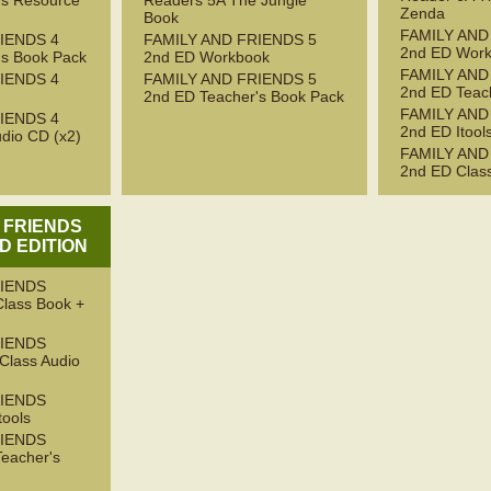
's Resource
Readers 5A The Jungle
Zenda
Book
FAMILY AND
IENDS 4
FAMILY AND FRIENDS 5
2nd ED Wor
's Book Pack
2nd ED Workbook
FAMILY AND
IENDS 4
FAMILY AND FRIENDS 5
2nd ED Teac
2nd ED Teacher's Book Pack
FAMILY AND
IENDS 4
2nd ED Itool
dio CD (x2)
FAMILY AND
2nd ED Clas
 FRIENDS
D EDITION
RIENDS
Class Book +
RIENDS
 Class Audio
RIENDS
tools
RIENDS
Teacher's