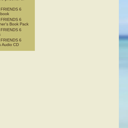
 FRIENDS 6
kbook
 FRIENDS 6
her's Book Pack
 FRIENDS 6
s
 FRIENDS 6
s Audio CD