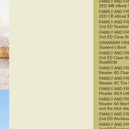
FAMILY AND FR
2ED WB eBook $
FAMILY AND FR
2ED CB eBook $
FAMILY AND FR
2nd ED Teacher
FAMILY AND FR
2nd ED Class B
GRAMMAR FRI
Student's Book
FAMILY AND FR
2nd ED Class B
MultiROM
FAMILY AND F
Reader 4D Chan
FAMILY AND F
Reader 4C The 
FAMILY AND F
Reader 4B A Litt
FAMILY AND F
Reader 4A Sher
and the blue di
FAMILY AND FR
2nd ED Workbo
FAMILY AND FR