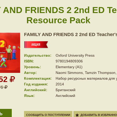
 AND FRIENDS 2 2nd ED Te
Resource Pack
FAMILY AND FRIENDS 2 2nd ED Teacher'
Издательство:
Oxford University Press
ISBN:
9780194809306
Уровень:
Elementary (A1)
Автор:
Naomi Simmons, Tamzin Thompson, 
352
Комплектация:
Набор ресурсных материалов для 
Год издания:
2014
76
Английский:
Британский
Язык:
Английский
Ь
СООБЩИТЬ О ПОСТУПЛЕНИИ
ДОБАВИТЬ В ИЗБРАННО