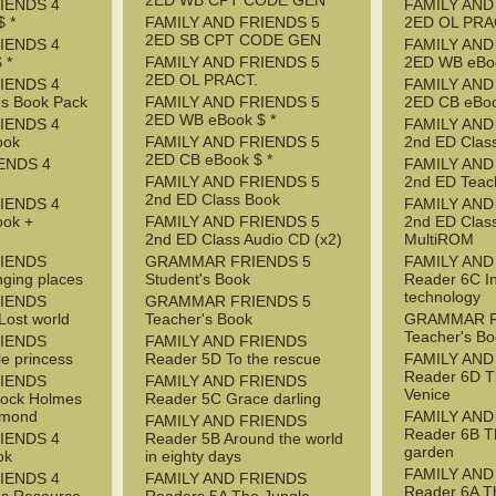
2ED WB CPT CODE GEN
IENDS 4
FAMILY AND
 *
FAMILY AND FRIENDS 5
2ED OL PRA
2ED SB CPT CODE GEN
IENDS 4
FAMILY AND
 *
FAMILY AND FRIENDS 5
2ED WB eBoo
2ED OL PRACT.
IENDS 4
FAMILY AND
's Book Pack
FAMILY AND FRIENDS 5
2ED CB eBoo
2ED WB eBook $ *
IENDS 4
FAMILY AND
ook
FAMILY AND FRIENDS 5
2nd ED Clas
2ED CB eBook $ *
ENDS 4
FAMILY AND
FAMILY AND FRIENDS 5
2nd ED Teac
2nd ED Class Book
IENDS 4
FAMILY AND
ook +
FAMILY AND FRIENDS 5
2nd ED Clas
2nd ED Class Audio CD (x2)
MultiROM
RIENDS
GRAMMAR FRIENDS 5
FAMILY AND
ging places
Student's Book
Reader 6C I
technology
RIENDS
GRAMMAR FRIENDS 5
Lost world
Teacher's Book
GRAMMAR F
Teacher's B
RIENDS
FAMILY AND FRIENDS
le princess
Reader 5D To the rescue
FAMILY AND
Reader 6D T
RIENDS
FAMILY AND FRIENDS
Venice
lock Holmes
Reader 5C Grace darling
amond
FAMILY AND
FAMILY AND FRIENDS
Reader 6B T
IENDS 4
Reader 5B Around the world
garden
ok
in eighty days
FAMILY AND
IENDS 4
FAMILY AND FRIENDS
Reader 6A Th