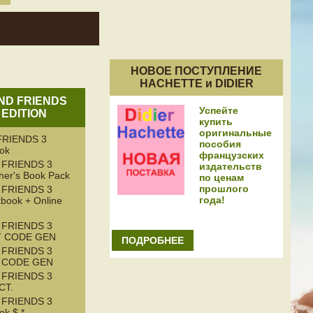
НОВОЕ ПОСТУПЛЕНИЕ
HACHETTE и DIDIER
AND FRIENDS
Успейте
 EDITION
купить
оригинальные
RIENDS 3
пособия
ook
французских
 FRIENDS 3
издательств
her's Book Pack
по ценам
прошлого
 FRIENDS 3
года!
book + Online
 FRIENDS 3
T CODE GEN
ПОДРОБНЕЕ
 FRIENDS 3
T CODE GEN
 FRIENDS 3
CT.
 FRIENDS 3
k $ *