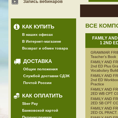
Запись вебинаров
ВСЕ КОМП
КАК КУПИТЬ
В наших офисах
FAMILY AND
В Интернет-магазине
1 2ND E
Возврат и обмен товара
GRAMMAR FRI
Teacher's Book
ДОСТАВКА
FAMILY AND FR
2nd ED Plus G
Общие положения
Vocabulary Buil
FAMILY AND FR
Службой доставки СДЭК
2nd ED Workboo
Почтой России
Practice
FAMILY AND FR
2ED WB CPT C
КАК ОПЛАТИТЬ
FAMILY AND FR
2ED SB CPT C
Sber Pay
FAMILY AND FR
Банковской картой
2ED OL PRACT.
Перечислением
FAMILY AND FR