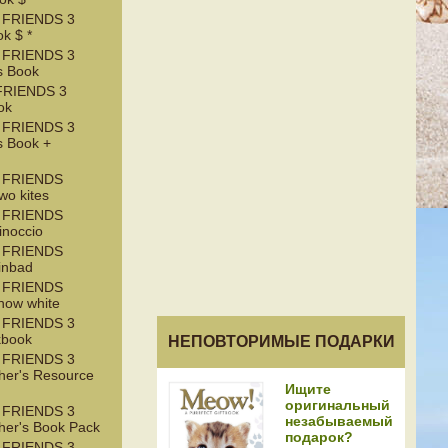
 FRIENDS 3
k $ *
 FRIENDS 3
s Book
RIENDS 3
ok
 FRIENDS 3
s Book +
 FRIENDS
wo kites
 FRIENDS
inoccio
 FRIENDS
inbad
 FRIENDS
now white
 FRIENDS 3
kbook
НЕПОВТОРИМЫЕ ПОДАРКИ
 FRIENDS 3
her's Resource
Ищите
оригинальный
 FRIENDS 3
незабываемый
her's Book Pack
подарок?
 FRIENDS 3