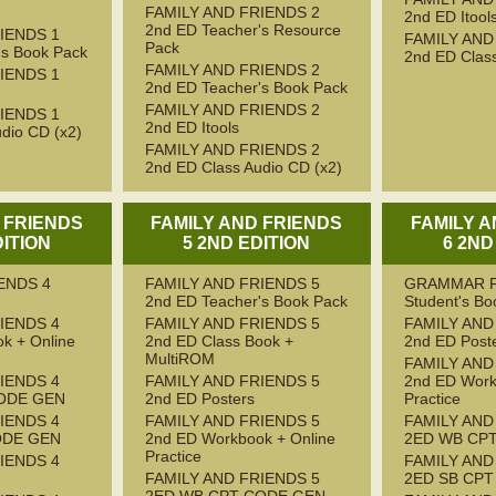
FAMILY AND FRIENDS 2
2nd ED Itool
2nd ED Teacher's Resource
IENDS 1
FAMILY AND
Pack
's Book Pack
2nd ED Class
FAMILY AND FRIENDS 2
IENDS 1
2nd ED Teacher's Book Pack
FAMILY AND FRIENDS 2
IENDS 1
2nd ED Itools
dio CD (x2)
FAMILY AND FRIENDS 2
2nd ED Class Audio CD (x2)
 FRIENDS
FAMILY AND FRIENDS
FAMILY 
DITION
5 2ND EDITION
6 2ND
ENDS 4
FAMILY AND FRIENDS 5
GRAMMAR F
2nd ED Teacher's Book Pack
Student's Bo
IENDS 4
FAMILY AND FRIENDS 5
FAMILY AND
k + Online
2nd ED Class Book +
2nd ED Post
MultiROM
FAMILY AND
IENDS 4
FAMILY AND FRIENDS 5
2nd ED Work
ODE GEN
2nd ED Posters
Practice
IENDS 4
FAMILY AND FRIENDS 5
FAMILY AND
ODE GEN
2nd ED Workbook + Online
2ED WB CP
Practice
IENDS 4
FAMILY AND
FAMILY AND FRIENDS 5
2ED SB CP