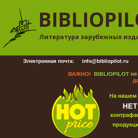
BIBLIOPI
Литература зарубежных изд
Электронная почта:
info@bibliopilot.ru
Гр
ВАЖНО!
BIBLIOPILOT не
д