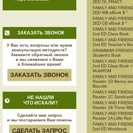
2ED OL PRACT.
FAMILY AND FRIEND
2ED WB eBook $ *
FAMILY AND FRIEND
2ED CB eBook $ *
FAMILY AND FRIEND
ЗАКАЗАТЬ ЗВОНОК
2nd ED Class Book
FAMILY AND FRIEND
2nd ED Teacher's Bo
У Вас есть вопросы или нужна
консультация методиста?
GRAMMAR FRIENDS
Закажите обратный звонок
Student's Book
и мы свяжемся с Вами
FAMILY AND FRIEND
в ближайшее время!
2nd ED Class Book +
MultiROM
ЗАКАЗАТЬ ЗВОНОК
FAMILY AND FRIEN
Reader 1D Benny an
Biscuits
FAMILY AND FRIEN
Reader 1C Sandcastl
НЕ НАШЛИ
ЧТО ИСКАЛИ?
FAMILY AND FRIEN
Reader 1B Three Bill
FAMILY AND FRIEN
Сделайте нам запрос
Reader 1A Little Red
и мы постараемся Вам помочь
FAMILY AND FRIEND
2nd ED Workbook
СДЕЛАТЬ ЗАПРОС