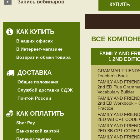
Запись вебинаров
КУПИТЬ
КАК КУПИТЬ
ВСЕ КОМПОН
В наших офисах
В Интернет-магазине
FAMILY AND FR
Возврат и обмен товара
1 2ND EDITI
GRAMMAR FRIENDS
ДОСТАВКА
Teacher's Book
Общие положения
FAMILY AND FRIEND
2nd ED Plus Gramma
Службой доставки СДЭК
Vocabulary Builder
Почтой России
FAMILY AND FRIEND
2nd ED Workbook + 
Practice
КАК ОПЛАТИТЬ
FAMILY AND FRIEND
2ED WB CPT CODE
Sber Pay
FAMILY AND FRIEND
2ED SB CPT CODE 
Банковской картой
FAMILY AND FRIEND
Перечислением