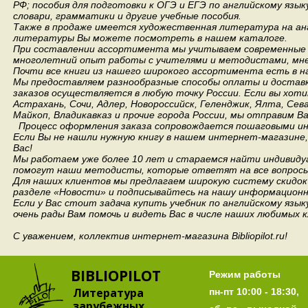
РФ; пособия для подготовки к ОГЭ и ЕГЭ по английскому язык
словари, грамматики и другие учебные пособия.
Также в продаже имеется художественная литература на анг
литературы Вы можете посмотреть в нашем каталоге.
При составлении ассортимента мы учитываем современные 
многолетний опыт работы с учителями и методистами, мнен
Почти все книги из нашего широкого ассортимента есть в н
Мы предоставляем разнообразные способы оплаты и доставки
заказов осуществляется в любую точку России.
Если вы хоти
Астрахань, Сочи, Адлер, Новороссийск, Геленджик, Ялта, Сев
Майкоп, Владикавказ и прочие города России, мы отправим В
Процесс оформления заказа сопровождается пошаговыми ин
Если Вы не нашли нужную книгу в нашем интернет-магазине
Вас!
Мы работаем уже более 10 лет и стараемся найти индивидуа
помогут наши методисты, которые ответят на все вопросы
Для наших клиентов мы предлагаем широкую систему скидок 
разделе «Новости» и подписывайтесь на нашу информационн
Если у Вас стоит задача купить учебник по английскому язы
очень рады Вам помочь и видеть Вас в числе наших любимых 
С уважением, коллектив интернет-магазина Bibliopilot.ru!
BIBLIOPILOT
Режим работы
Литература
пн-пт 10:00 - 18:30,
зарубежных