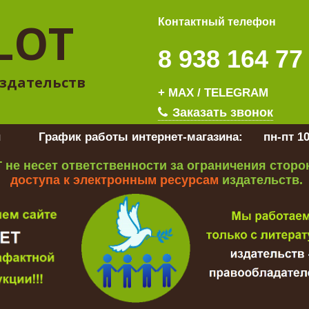
LOT
Контактный телефон
8 938 164 77
здательств
+ MAX / TELEGRAM
Заказать звонок
u
График работы интернет-магазина:
пн-пт 10
 не несет ответственности за ограничения стор
доступа к электронным ресурсам
издательств.