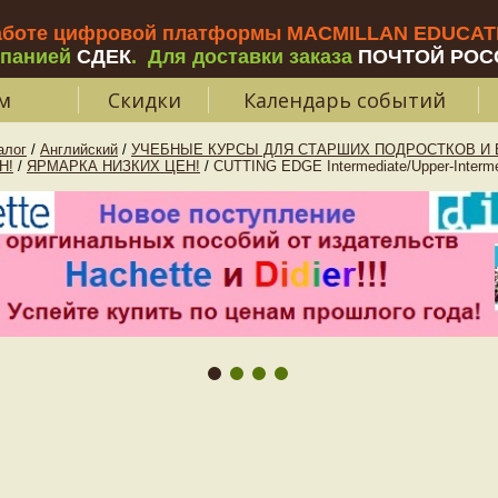
аботе цифровой платформы MACMILLAN EDUCATIO
мпанией
СДЕК
.
Для доставки заказа
ПОЧТОЙ РОС
м
Скидки
Календарь событий
алог
/
Английский
/
УЧЕБНЫЕ КУРСЫ ДЛЯ СТАРШИХ ПОДРОСТКОВ И В
Н!
/
ЯРМАРКА НИЗКИХ ЦЕН!
/
CUTTING EDGE Intermediate/Upper-Interme