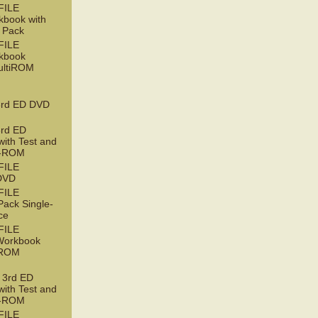
FILE
book with
 Pack
FILE
kbook
ultiROM
rd ED DVD
rd ED
with Test and
D-ROM
FILE
DVD
FILE
ack Single-
ce
FILE
orkbook
tiROM
3rd ED
with Test and
D-ROM
FILE