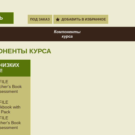
Ь
ПОД ЗАКАЗ
ДОБАВИТЬ В ИЗБРАННОЕ
Компоненты
курса
ОНЕНТЫ КУРСА
НИЗКИХ
!
FILE
her's Book
ssessment
FILE
book with
 Pack
FILE
her's Book
ssessment