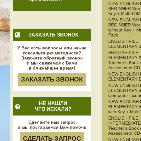
NEW ENGLISH 
BEGINNER Work
Key + MultiROM
NEW ENGLISH 
BEGINNER Wor
without Key + M
ЗАКАЗАТЬ ЗВОНОК
Pack
ENGLISH FILE
ELEMENTARY 3
У Вас есть вопросы или нужна
ENGLISH FILE
консультация методиста?
ELEMENTARY 3
Закажите обратный звонок
Teacher's Book 
и мы свяжемся с Вами
Assessment C
в ближайшее время!
NEW ENGLISH 
ЗАКАЗАТЬ ЗВОНОК
ELEMENTARY 
NEW ENGLISH 
ELEMENTARY iP
Computer Licen
NEW ENGLISH 
НЕ НАШЛИ
ELEMENTARY W
ЧТО ИСКАЛИ?
with Key + Mul
ENGLISH FILE
Сделайте нам запрос
INTERMEDIATE 
и мы постараемся Вам помочь
Teacher's Book 
Assessment C
СДЕЛАТЬ ЗАПРОС
NEW ENGLISH 