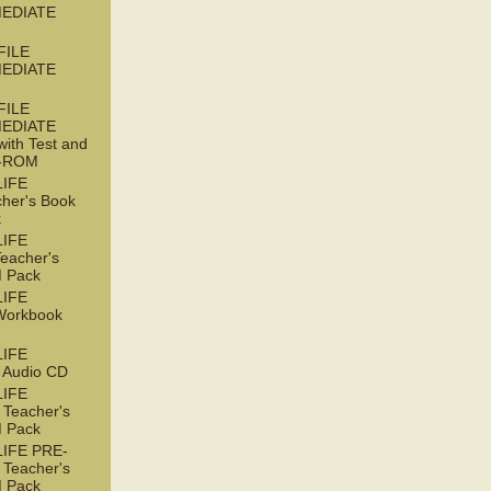
EDIATE
FILE
EDIATE
FILE
EDIATE
with Test and
D-ROM
LIFE
her's Book
k
LIFE
acher's
 Pack
LIFE
orkbook
LIFE
Audio CD
LIFE
Teacher's
 Pack
IFE PRE-
Teacher's
 Pack