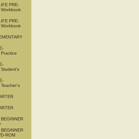
IFE PRE-
 Workbook
IFE PRE-
 Workbook
LEMENTARY
E-
Practice
E-
Student's
E-
Teacher's
TARTER
TARTER
 BEGINNER
D
 BEGINNER
DVD-ROM