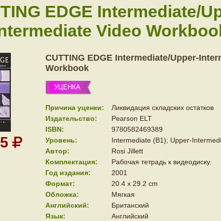
TING EDGE Intermediate/Up
Intermediate Video Workboo
CUTTING EDGE Intermediate/Upper-Inter
Workbook
УЦЕНКА
Причина уценки:
Ликвидация складских остатков
Издательство:
Pearson ELT
ISBN:
9780582469389
35
Уровень:
Intermediate (B1); Upper-Intermedi
Автор:
Rosi Jillett
Комплектация:
Рабочая тетрадь к видеодиску.
Год издания:
2001
Формат:
20.4 x 29.2 cm
Обложка:
Мягкая
Английский:
Британский
Язык:
Английский