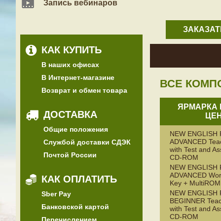
Запись вебинаров
ЗАКАЗАТ
КАК КУПИТЬ
В наших офисах
В Интернет-магазине
ВСЕ КОМП
Возврат и обмен товара
ЯРМАРКА 
ДОСТАВКА
ЦЕН
Общие положения
NEW ENGLISH 
ADVANCED Teac
Службой доставки СДЭК
with Test and A
Почтой России
CD-ROM
NEW ENGLISH 
ADVANCED Work
КАК ОПЛАТИТЬ
Key + MultiROM
NEW ENGLISH 
Sber Pay
BEGINNER Teac
Банковской картой
with Test and A
CD-ROM
Перечислением