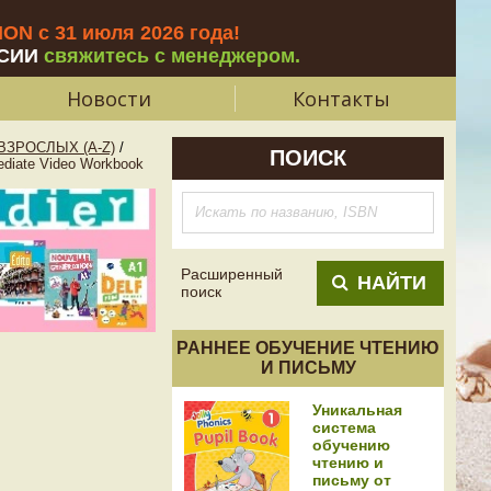
N с 31 июля 2026 года
!
СИИ
свяжитесь с менеджером.
Новости
Контакты
ЗРОСЛЫХ (A-Z)
/
ПОИСК
diate Video Workbook
Расширенный
НАЙТИ
поиск
РАННЕЕ ОБУЧЕНИЕ ЧТЕНИЮ
И ПИСЬМУ
Уникальная
система
обучению
чтению и
письму от