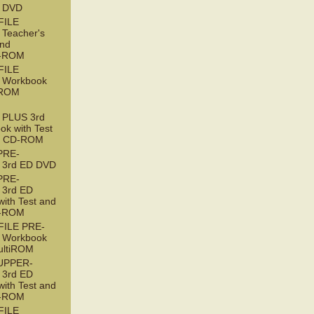
 DVD
FILE
Teacher's
and
D-ROM
FILE
 Workbook
tiROM
PLUS 3rd
ok with Test
t CD-ROM
PRE-
 3rd ED DVD
PRE-
3rd ED
with Test and
D-ROM
ILE PRE-
 Workbook
ultiROM
UPPER-
3rd ED
with Test and
D-ROM
FILE