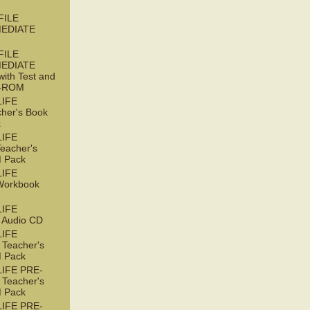
FILE
EDIATE
FILE
EDIATE
with Test and
D-ROM
LIFE
her's Book
k
LIFE
acher's
 Pack
LIFE
orkbook
LIFE
Audio CD
LIFE
Teacher's
 Pack
IFE PRE-
Teacher's
 Pack
IFE PRE-