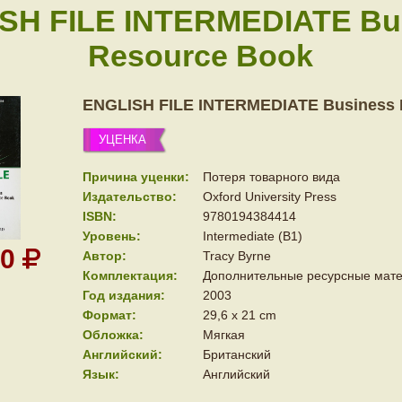
SH FILE INTERMEDIATE Bu
Resource Book
ENGLISH FILE INTERMEDIATE Business 
УЦЕНКА
Причина уценки:
Потеря товарного вида
Издательство:
Oxford University Press
ISBN:
9780194384414
Уровень:
Intermediate (B1)
50
Автор:
Tracy Byrne
Комплектация:
Дополнительные ресурсные мате
Год издания:
2003
Формат:
29,6 х 21 сm
Обложка:
Мягкая
Английский:
Британский
Язык:
Английский