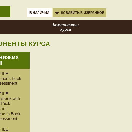
В НАЛИЧИИ
ДОБАВИТЬ В ИЗБРАННОЕ
Компоненты
курса
ОНЕНТЫ КУРСА
НИЗКИХ
!
FILE
her's Book
ssessment
FILE
book with
 Pack
FILE
her's Book
ssessment
FILE