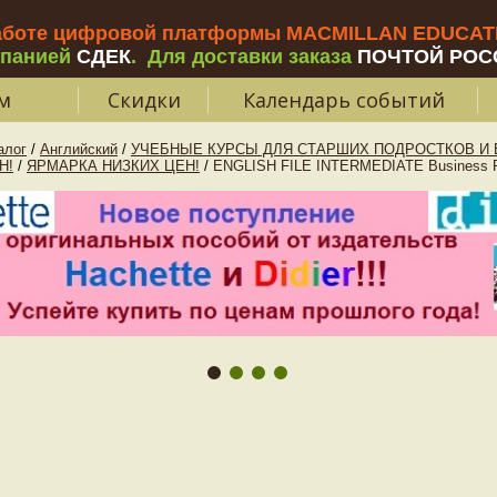
аботе цифровой платформы MACMILLAN EDUCATIO
мпанией
СДЕК
.
Для доставки заказа
ПОЧТОЙ РОС
м
Скидки
Календарь событий
алог
/
Английский
/
УЧЕБНЫЕ КУРСЫ ДЛЯ СТАРШИХ ПОДРОСТКОВ И В
Н!
/
ЯРМАРКА НИЗКИХ ЦЕН!
/
ENGLISH FILE INTERMEDIATE Business R