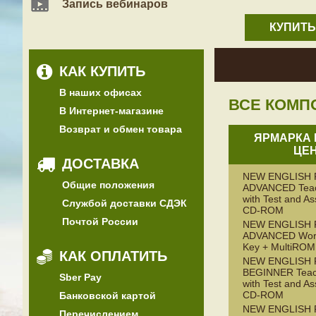
Запись вебинаров
КУПИТЬ
КАК КУПИТЬ
В наших офисах
ВСЕ КОМП
В Интернет-магазине
Возврат и обмен товара
ЯРМАРКА 
ЦЕН
ДОСТАВКА
NEW ENGLISH 
Общие положения
ADVANCED Teac
with Test and A
Службой доставки СДЭК
CD-ROM
Почтой России
NEW ENGLISH 
ADVANCED Work
Key + MultiROM
КАК ОПЛАТИТЬ
NEW ENGLISH 
BEGINNER Teac
Sber Pay
with Test and A
CD-ROM
Банковской картой
NEW ENGLISH 
Перечислением