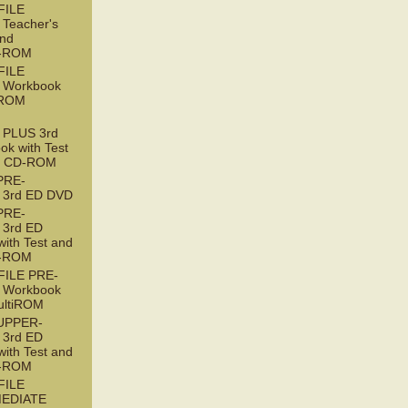
FILE
Teacher's
and
D-ROM
FILE
 Workbook
tiROM
PLUS 3rd
ok with Test
t CD-ROM
PRE-
 3rd ED DVD
PRE-
3rd ED
with Test and
D-ROM
ILE PRE-
 Workbook
ultiROM
UPPER-
3rd ED
with Test and
D-ROM
FILE
EDIATE