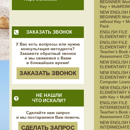
BEGINNER Work
Key + MultiROM
NEW ENGLISH 
BEGINNER Wor
without Key + M
Pack
ЗАКАЗАТЬ ЗВОНОК
ENGLISH FILE
ELEMENTARY 3
ENGLISH FILE
У Вас есть вопросы или нужна
ELEMENTARY 3
консультация методиста?
Teacher's Book 
Закажите обратный звонок
Assessment C
и мы свяжемся с Вами
NEW ENGLISH 
в ближайшее время!
ELEMENTARY 
ЗАКАЗАТЬ ЗВОНОК
NEW ENGLISH 
ELEMENTARY iP
Computer Licen
NEW ENGLISH 
ELEMENTARY W
НЕ НАШЛИ
with Key + Mul
ЧТО ИСКАЛИ?
ENGLISH FILE
INTERMEDIATE 
Teacher's Book 
Сделайте нам запрос
Assessment C
и мы постараемся Вам помочь
NEW ENGLISH 
СДЕЛАТЬ ЗАПРОС
INTERMEDIATE