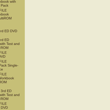
book with
 Pack
FILE
kbook
ultiROM
rd ED DVD
rd ED
with Test and
D-ROM
FILE
DVD
FILE
ack Single-
ce
FILE
orkbook
tiROM
3rd ED
with Test and
D-ROM
FILE
 DVD