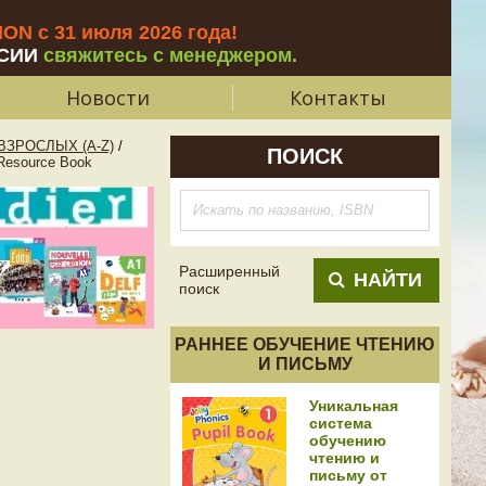
N с 31 июля 2026 года
!
СИИ
свяжитесь с менеджером.
Новости
Контакты
ЗРОСЛЫХ (A-Z)
/
ПОИСК
esource Book
Расширенный
НАЙТИ
поиск
РАННЕЕ ОБУЧЕНИЕ ЧТЕНИЮ
И ПИСЬМУ
Уникальная
система
обучению
чтению и
письму от