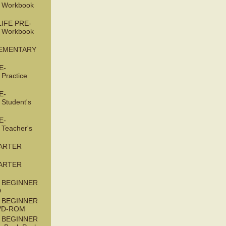
 Workbook
IFE PRE-
 Workbook
LEMENTARY
E-
Practice
E-
Student's
E-
Teacher's
TARTER
TARTER
 BEGINNER
D
 BEGINNER
DVD-ROM
 BEGINNER