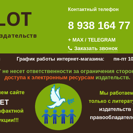
LOT
Контактный телефон
8 938 164 77
здательств
+ MAX / TELEGRAM
Заказать звонок
u
График работы интернет-магазина:
пн-пт 10
 не несет ответственности за ограничения стор
доступа к электронным ресурсам
издательств.