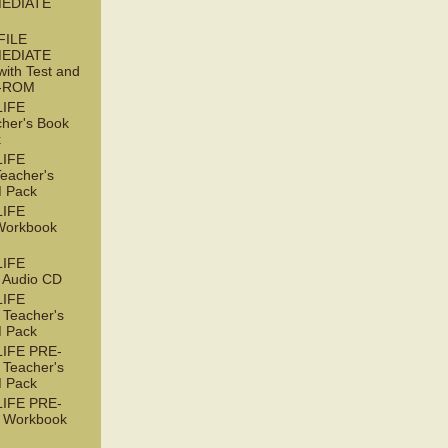
EDIATE
FILE
EDIATE
with Test and
D-ROM
LIFE
her's Book
k
LIFE
acher's
 Pack
LIFE
orkbook
LIFE
Audio CD
LIFE
Teacher's
 Pack
IFE PRE-
Teacher's
 Pack
IFE PRE-
 Workbook