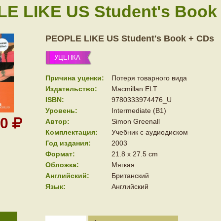
E LIKE US Student's Book
PEOPLE LIKE US Student's Book + CDs
УЦЕНКА
Причина уценки:
Потеря товарного вида
Издательство:
Macmillan ELT
ISBN:
9780333974476_U
Уровень:
Intermediate (B1)
00
Автор:
Simon Greenall
Комплектация:
Учебник с аудиодиском
Год издания:
2003
Формат:
21.8 x 27.5 cm
Обложка:
Мягкая
Английский:
Британский
Язык:
Английский