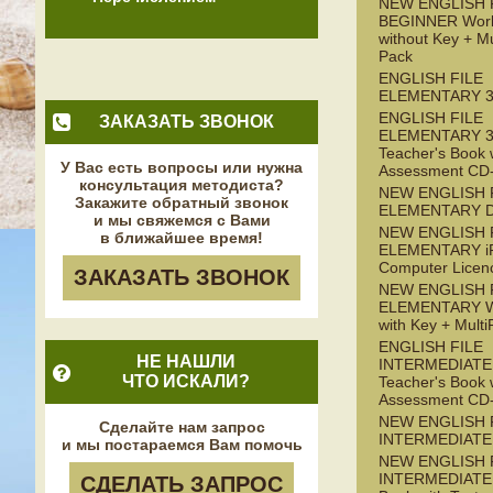
NEW ENGLISH 
BEGINNER Wor
without Key + M
Pack
ENGLISH FILE
ELEMENTARY 3
ENGLISH FILE
ЗАКАЗАТЬ ЗВОНОК
ELEMENTARY 3
Teacher's Book 
У Вас есть вопросы или нужна
Assessment C
консультация методиста?
NEW ENGLISH 
Закажите обратный звонок
ELEMENTARY 
и мы свяжемся с Вами
NEW ENGLISH 
в ближайшее время!
ELEMENTARY iP
Computer Licen
ЗАКАЗАТЬ ЗВОНОК
NEW ENGLISH 
ELEMENTARY W
with Key + Mul
ENGLISH FILE
НЕ НАШЛИ
INTERMEDIATE 
ЧТО ИСКАЛИ?
Teacher's Book 
Assessment C
NEW ENGLISH 
Сделайте нам запрос
INTERMEDIATE
и мы постараемся Вам помочь
NEW ENGLISH 
INTERMEDIATE 
СДЕЛАТЬ ЗАПРОС