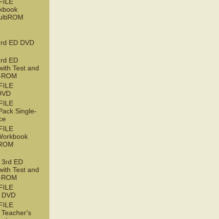
FILE
kbook
ultiROM
rd ED DVD
rd ED
with Test and
D-ROM
FILE
DVD
FILE
ack Single-
ce
FILE
orkbook
tiROM
3rd ED
with Test and
D-ROM
FILE
 DVD
FILE
Teacher's