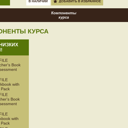
В НАЛИЧИИ
ДОБАВИТЬ В ИЗБРАННОЕ
Компоненты
курса
ОНЕНТЫ КУРСА
НИЗКИХ
!
FILE
her's Book
ssessment
FILE
book with
 Pack
FILE
her's Book
ssessment
FILE
book with
 Pack