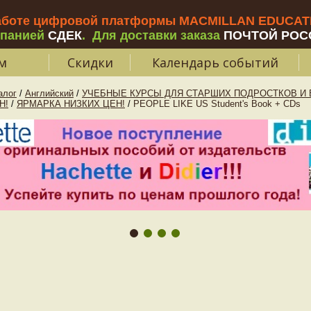
аботе цифровой платформы MACMILLAN EDUCATIO
мпанией
СДЕК
.
Для доставки заказа
ПОЧТОЙ РОС
м
Скидки
Календарь событий
алог
/
Английский
/
УЧЕБНЫЕ КУРСЫ ДЛЯ СТАРШИХ ПОДРОСТКОВ И В
Н!
/
ЯРМАРКА НИЗКИХ ЦЕН!
/
PEOPLE LIKE US Student's Book + CDs