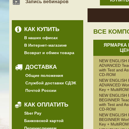
Запись вебинаров
КАК КУПИТЬ
ВСЕ КОМП
В наших офисах
ЯРМАРКА 
В Интернет-магазине
ЦЕН
Возврат и обмен товара
NEW ENGLISH 
ADVANCED Teac
ДОСТАВКА
with Test and A
CD-ROM
Общие положения
NEW ENGLISH 
Службой доставки СДЭК
ADVANCED Work
Key + MultiROM
Почтой России
NEW ENGLISH 
BEGINNER Teac
КАК ОПЛАТИТЬ
with Test and A
CD-ROM
Sber Pay
NEW ENGLISH 
BEGINNER Work
Банковской картой
Key + MultiROM
Перечислением