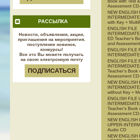
Book with Test 
Assessment C
NEW ENGLISH 
INTERMEDIATE
РАССЫЛКА
with Key + Mul
ENGLISH FILE
INTERMEDIATE 
Новости, объявления, акции,
ED Teacher's Bo
приглашения на мероприятия.
and Assessmen
поступление новинок,
конкурсы!
ENGLISH FILE 
Все это Вы можете получать
INTERMEDIATE
на свою электронную почту
ENGLISH FILE 
INTERMEDIATE 
ПОДПИСАТЬСЯ
Teacher's Book 
Assessment C
NEW ENGLISH F
INTERMEDIATE
without Key + M
ENGLISH FILE 
INTERMEDIATE 
Teacher's Book 
Assessment C
NEW ENGLISH 
UPPER-INTERM
Audio CD
NEW ENGLISH 