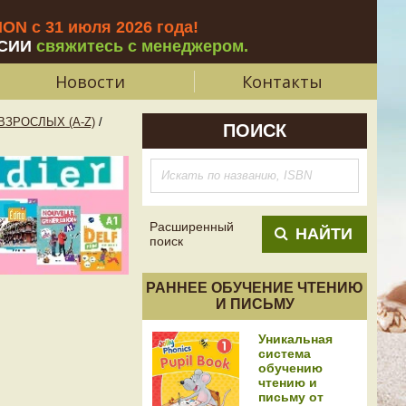
N с 31 июля 2026 года
!
СИИ
свяжитесь с менеджером.
Новости
Контакты
ЗРОСЛЫХ (A-Z)
/
ПОИСК
Расширенный
НАЙТИ
поиск
РАННЕЕ ОБУЧЕНИЕ ЧТЕНИЮ
И ПИСЬМУ
Уникальная
система
обучению
чтению и
письму от