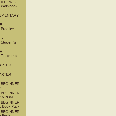
IFE PRE-
 Workbook
LEMENTARY
E-
Practice
E-
Student's
E-
Teacher's
TARTER
TARTER
 BEGINNER
D
 BEGINNER
DVD-ROM
 BEGINNER
s Book Pack
 BEGINNER
s Book