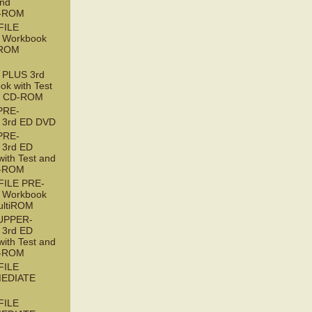
and
D-ROM
FILE
 Workbook
tiROM
PLUS 3rd
ok with Test
t CD-ROM
PRE-
 3rd ED DVD
PRE-
3rd ED
with Test and
D-ROM
ILE PRE-
 Workbook
ultiROM
UPPER-
3rd ED
with Test and
D-ROM
FILE
EDIATE
FILE