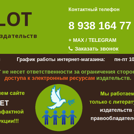
LOT
Контактный телефон
8 938 164 77
здательств
+ MAX / TELEGRAM
Заказать звонок
u
График работы интернет-магазина:
пн-пт 10
 не несет ответственности за ограничения стор
доступа к электронным ресурсам
издательств.