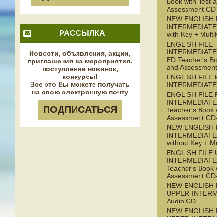
Book with Test 
Assessment C
NEW ENGLISH 
INTERMEDIATE
РАССЫЛКА
with Key + Mul
ENGLISH FILE
INTERMEDIATE 
Новости, объявления, акции,
ED Teacher's Bo
приглашения на мероприятия.
and Assessmen
поступление новинок,
конкурсы!
ENGLISH FILE 
Все это Вы можете получать
INTERMEDIATE
на свою электронную почту
ENGLISH FILE 
INTERMEDIATE 
ПОДПИСАТЬСЯ
Teacher's Book 
Assessment C
NEW ENGLISH F
INTERMEDIATE
without Key + M
ENGLISH FILE 
INTERMEDIATE 
Teacher's Book 
Assessment C
NEW ENGLISH 
UPPER-INTERM
Audio CD
NEW ENGLISH 