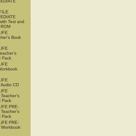
EDIATE
FILE
EDIATE
with Test and
D-ROM
LIFE
her's Book
k
LIFE
acher's
 Pack
LIFE
orkbook
LIFE
Audio CD
LIFE
Teacher's
 Pack
IFE PRE-
Teacher's
 Pack
IFE PRE-
 Workbook