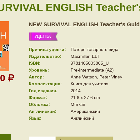
RVIVAL ENGLISH Teacher'
NEW SURVIVAL ENGLISH Teacher's Guid
УЦЕНКА
Причина уценки:
Потеря товарного вида
Издательство:
Macmillan ELT
ISBN:
9781405003865_U
Уровень:
Pre-Intermediate (A2)
00
Автор:
Anne Watson, Peter Viney
Комплектация:
Книга для учителя
Год издания:
2014
Формат:
21.8 x 27.6 cm
Обложка:
Мягкая
Английский:
Американский
Язык:
Английский