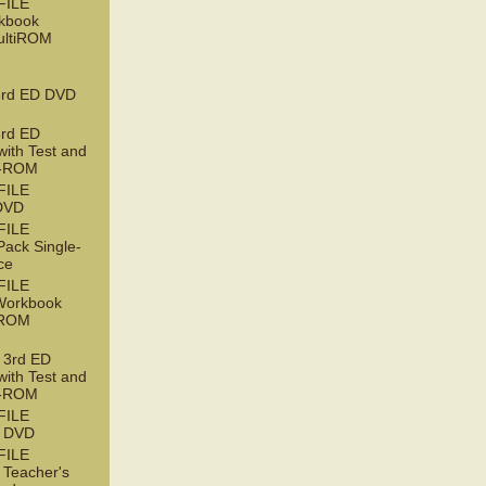
FILE
kbook
ultiROM
rd ED DVD
rd ED
with Test and
D-ROM
FILE
DVD
FILE
ack Single-
ce
FILE
orkbook
tiROM
3rd ED
with Test and
D-ROM
FILE
 DVD
FILE
Teacher's