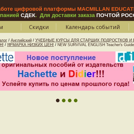
аботе цифровой платформы MACMILLAN EDUCATIO
мпанией
СДЕК
.
Для доставки заказа
ПОЧТОЙ РОС
м
Скидки
Календарь событий
алог
/
Английский
/
УЧЕБНЫЕ КУРСЫ ДЛЯ СТАРШИХ ПОДРОСТКОВ И В
Н!
/
ЯРМАРКА НИЗКИХ ЦЕН!
/
NEW SURVIVAL ENGLISH Teacher's Guide