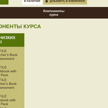
В НАЛИЧИИ
ДОБАВИТЬ В ИЗБРАННОЕ
Компоненты
курса
ОНЕНТЫ КУРСА
НИЗКИХ
!
FILE
her's Book
ssessment
FILE
book with
 Pack
FILE
her's Book
ssessment
FILE
book with
 Pack