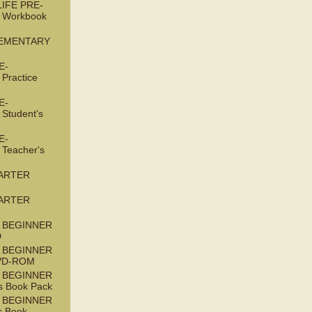
IFE PRE-
 Workbook
LEMENTARY
E-
Practice
E-
Student's
E-
Teacher's
TARTER
TARTER
 BEGINNER
D
 BEGINNER
DVD-ROM
 BEGINNER
s Book Pack
 BEGINNER
s Book