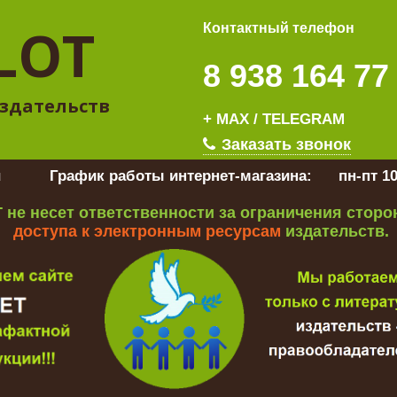
LOT
Контактный телефон
8 938 164 77
здательств
+ MAX / TELEGRAM
Заказать звонок
u
График работы интернет-магазина:
пн-пт 10
 не несет ответственности за ограничения стор
доступа к электронным ресурсам
издательств.