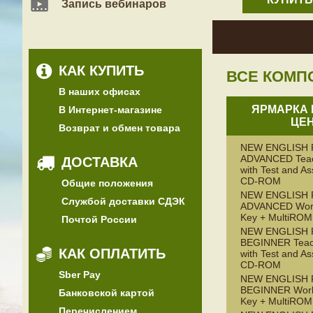
Запись вебинаров
КАК КУПИТЬ
ВСЕ КОМП
В наших офисах
ЯРМАРКА 
В Интернет-магазине
ЦЕН
Возврат и обмен товара
NEW ENGLISH 
ADVANCED Teac
ДОСТАВКА
with Test and A
CD-ROM
Общие положения
NEW ENGLISH 
Службой доставки СДЭК
ADVANCED Work
Key + MultiROM
Почтой России
NEW ENGLISH 
BEGINNER Teac
КАК ОПЛАТИТЬ
with Test and A
CD-ROM
Sber Pay
NEW ENGLISH 
BEGINNER Work
Банковской картой
Key + MultiROM
Перечислением