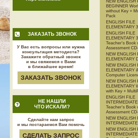
NEW ENGLISH 
BEGINNER Wor
without Key + M
Pack
ENGLISH FILE
ELEMENTARY 3
ENGLISH FILE
ЗАКАЗАТЬ ЗВОНОК
ELEMENTARY 3
Teacher's Book 
У Вас есть вопросы или нужна
Assessment C
консультация методиста?
NEW ENGLISH 
Закажите обратный звонок
ELEMENTARY 
и мы свяжемся с Вами
NEW ENGLISH 
в ближайшее время!
ELEMENTARY iP
Computer Licen
ЗАКАЗАТЬ ЗВОНОК
NEW ENGLISH 
ELEMENTARY W
with Key + Mul
ENGLISH FILE
НЕ НАШЛИ
INTERMEDIATE 
ЧТО ИСКАЛИ?
Teacher's Book 
Assessment C
NEW ENGLISH 
Сделайте нам запрос
INTERMEDIATE
и мы постараемся Вам помочь
NEW ENGLISH 
INTERMEDIATE 
СДЕЛАТЬ ЗАПРОС