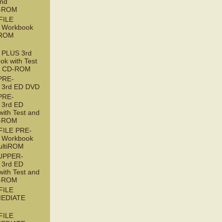
and
D-ROM
FILE
 Workbook
tiROM
PLUS 3rd
ok with Test
t CD-ROM
PRE-
 3rd ED DVD
PRE-
3rd ED
with Test and
D-ROM
ILE PRE-
 Workbook
ultiROM
UPPER-
3rd ED
with Test and
D-ROM
FILE
EDIATE
FILE