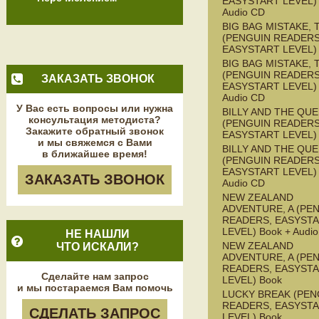
EASYSTART LEVEL) 
Audio CD
BIG BAG MISTAKE, 
(PENGUIN READERS
EASYSTART LEVEL)
BIG BAG MISTAKE, 
(PENGUIN READERS
ЗАКАЗАТЬ ЗВОНОК
EASYSTART LEVEL) 
Audio CD
У Вас есть вопросы или нужна
BILLY AND THE QU
консультация методиста?
(PENGUIN READERS
Закажите обратный звонок
EASYSTART LEVEL)
и мы свяжемся с Вами
BILLY AND THE QU
в ближайшее время!
(PENGUIN READERS
EASYSTART LEVEL) 
ЗАКАЗАТЬ ЗВОНОК
Audio CD
NEW ZEALAND
ADVENTURE, A (PE
READERS, EASYST
LEVEL) Book + Audi
НЕ НАШЛИ
NEW ZEALAND
ЧТО ИСКАЛИ?
ADVENTURE, A (PE
READERS, EASYST
Сделайте нам запрос
LEVEL) Book
и мы постараемся Вам помочь
LUCKY BREAK (PEN
READERS, EASYST
СДЕЛАТЬ ЗАПРОС
LEVEL) Book