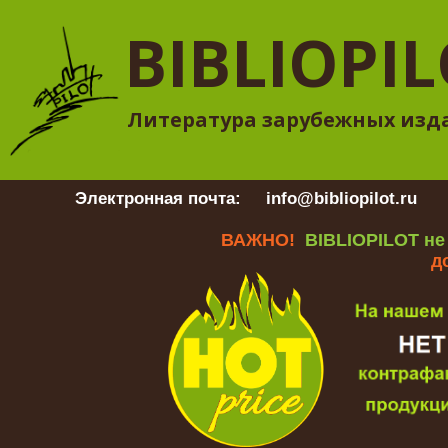
BIBLIOPI
Литература зарубежных изд
Электронная почта:
info@bibliopilot.ru
Гр
ВАЖНО!
BIBLIOPILOT не
д