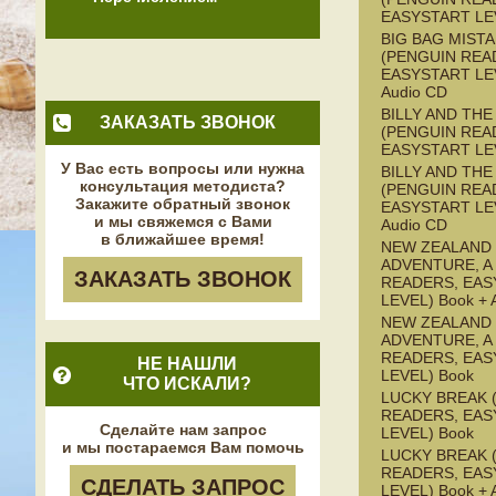
EASYSTART LE
BIG BAG MISTA
(PENGUIN REA
EASYSTART LEV
Audio CD
BILLY AND TH
ЗАКАЗАТЬ ЗВОНОК
(PENGUIN REA
EASYSTART LE
У Вас есть вопросы или нужна
BILLY AND TH
консультация методиста?
(PENGUIN REA
Закажите обратный звонок
EASYSTART LEV
и мы свяжемся с Вами
Audio CD
в ближайшее время!
NEW ZEALAND
ADVENTURE, A
ЗАКАЗАТЬ ЗВОНОК
READERS, EAS
LEVEL) Book + 
NEW ZEALAND
ADVENTURE, A
READERS, EAS
НЕ НАШЛИ
LEVEL) Book
ЧТО ИСКАЛИ?
LUCKY BREAK 
READERS, EAS
Сделайте нам запрос
LEVEL) Book
и мы постараемся Вам помочь
LUCKY BREAK 
READERS, EAS
СДЕЛАТЬ ЗАПРОС
LEVEL) Book + 