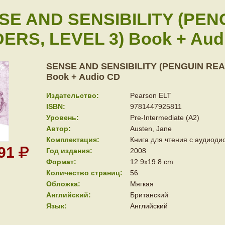
SE AND SENSIBILITY (PEN
ERS, LEVEL 3) Book + Aud
SENSE AND SENSIBILITY (PENGUIN REA
Book + Audio CD
Издательство:
Pearson ELT
ISBN:
9781447925811
Уровень:
Pre-Intermediate (A2)
Автор:
Austen, Jane
Комплектация:
Книга для чтения с аудиоди
091
Год издания:
2008
Формат:
12.9x19.8 cm
Количество страниц:
56
Обложка:
Мягкая
Английский:
Британский
Язык:
Английский