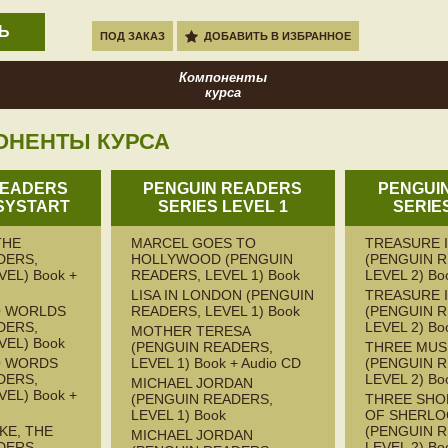
Ь
ПОД ЗАКАЗ
ДОБАВИТЬ В ИЗБРАННОЕ
Компоненты
курса
ОНЕНТЫ КУРСА
READERS
PENGUIN READERS
PENGUI
SYSTART
SERIES LEVEL 1
SERIE
THE
MARCEL GOES TO
TREASURE 
DERS,
HOLLYWOOD (PENGUIN
(PENGUIN 
EL) Book +
READERS, LEVEL 1) Book
LEVEL 2) Bo
LISA IN LONDON (PENGUIN
TREASURE 
 WORLDS
READERS, LEVEL 1) Book
(PENGUIN 
DERS,
LEVEL 2) Bo
MOTHER TERESA
VEL) Book
(PENGUIN READERS,
THREE MUS
O WORDS
LEVEL 1) Book + Audio CD
(PENGUIN 
DERS,
LEVEL 2) Bo
MICHAEL JORDAN
EL) Book +
(PENGUIN READERS,
THREE SHO
LEVEL 1) Book
OF SHERLO
KE, THE
(PENGUIN 
MICHAEL JORDAN
DERS,
LEVEL 2) Bo