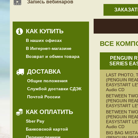
Запись вебинаров
ЗАКАЗАТ
КАК КУПИТЬ
В наших офисах
ВСЕ КОМП
В Интернет-магазине
Возврат и обмен товара
PENGUIN 
SERIES EA
ДОСТАВКА
LAST PHOTO, 
(PENGUIN REA
Общие положения
EASYSTART LEV
Службой доставки СДЭК
Audio CD
BETWEEN TWO
Почтой России
(PENGUIN REA
EASYSTART LE
КАК ОПЛАТИТЬ
BETWEEN TW
(PENGUIN REA
Sber Pay
EASYSTART LEV
Audio CD
Банковской картой
BIG BAG MISTA
Перечислением
(PENGUIN REA