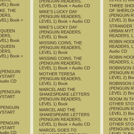
(PENGUIN READERS,
VEL) Book
LEVEL 1) Book + Audio CD
THREE SHO
KE, THE
OF SHERLO
MIKE'S LUCKY DAY
DERS,
(PENGUIN 
(PENGUIN READERS,
EL) Book +
LEVEL 2) Bo
LEVEL 1) Book + Audio CD
STRANGER 
MIKE'S LUCKY DAY
E QUEEN
URBAN MYT
(PENGUIN READERS,
DERS,
READERS, L
LEVEL 1) Book
VEL) Book
ROBIN HOO
MISSING COINS, THE
E QUEEN
READERS, L
(PENGUIN READERS,
DERS,
Audio CD
LEVEL 1) Book
EL) Book +
ROBIN HOO
MISSING COINS, THE
READERS, L
(PENGUIN READERS,
LEVEL 1) Book + Audio CD
ROBINSON 
 (PENGUIN
(PENGUIN 
MOTHER TERESA
YSTART
LEVEL 2) Bo
(PENGUIN READERS,
Audio CD
LEVEL 1) Book
ROBINSON 
(PENGUIN 
MARCEL AND THE
 (PENGUIN
LEVEL 2) Bo
SHAKESPEARE LETTERS
YSTART
(PENGUIN READERS,
ROOM IN T
LEVEL 1) Book
OTHER STO
(PENGUIN
(PENGUIN 
MARCEL AND THE
YSTART
LEVEL 2) Bo
SHAKESPEARE LETTERS
(PENGUIN READERS,
ROOM IN T
(PENGUIN
LEVEL 1) Book + Audio CD
OTHER STO
YSTART
(PENGUIN 
MARCEL GOES TO
Audio CD
LEVEL 2) Bo