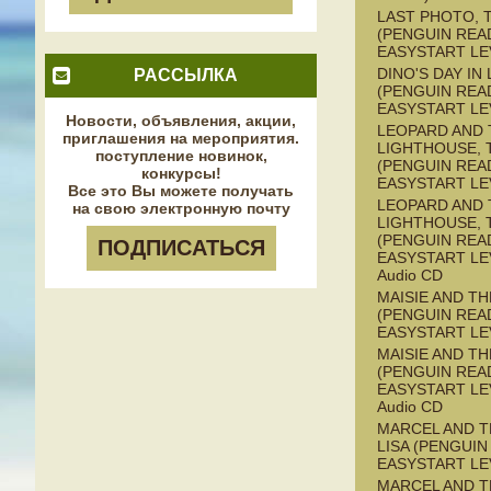
LAST PHOTO, 
(PENGUIN REA
EASYSTART LE
DINO'S DAY IN
РАССЫЛКА
(PENGUIN REA
EASYSTART LE
Новости, объявления, акции,
LEOPARD AND 
приглашения на мероприятия.
LIGHTHOUSE, 
поступление новинок,
(PENGUIN REA
конкурсы!
EASYSTART LE
Все это Вы можете получать
LEOPARD AND 
на свою электронную почту
LIGHTHOUSE, 
(PENGUIN REA
ПОДПИСАТЬСЯ
EASYSTART LEV
Audio CD
MAISIE AND T
(PENGUIN REA
EASYSTART LE
MAISIE AND T
(PENGUIN REA
EASYSTART LEV
Audio CD
MARCEL AND 
LISA (PENGUIN
EASYSTART LE
MARCEL AND 