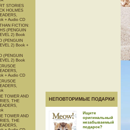
RT STORIES
CK HOLMES
READERS,
ok + Audio CD
THAN FICTION:
HS (PENGUIN
EVEL 2) Book
D (PENGUIN
EVEL 2) Book +
D (PENGUIN
EVEL 2) Book
CRUSOE
READERS,
ok + Audio CD
CRUSOE
READERS,
ok
HE TOWER AND
НЕПОВТОРИМЫЕ ПОДАРКИ
RIES, THE
READERS,
ok
Ищите
HE TOWER AND
оригинальный
RIES, THE
незабываемый
READERS,
подарок?
ok + Audio CD