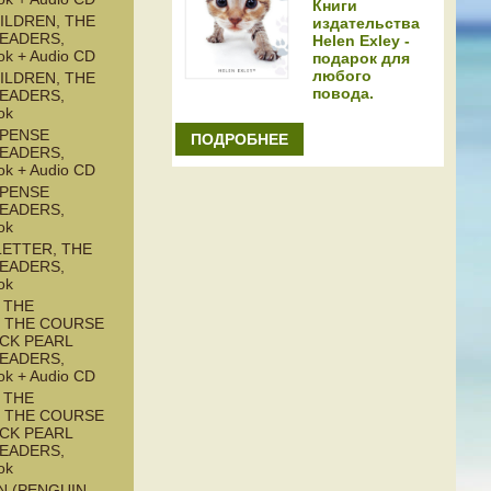
Книги
ILDREN, THE
издательства
READERS,
Helen Exley -
ok + Audio CD
подарок для
любого
ILDREN, THE
повода.
READERS,
ok
SPENSE
ПОДРОБНЕЕ
READERS,
ok + Audio CD
SPENSE
READERS,
ok
LETTER, THE
READERS,
ok
 THE
: THE COURSE
ACK PEARL
READERS,
ok + Audio CD
 THE
: THE COURSE
ACK PEARL
READERS,
ok
N (PENGUIN