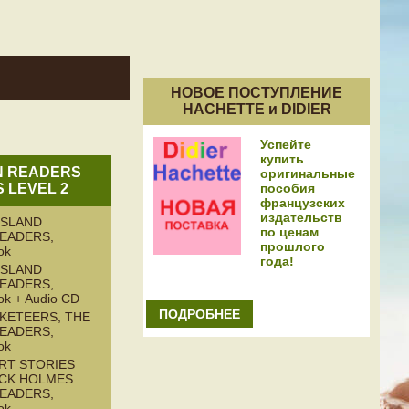
НОВОЕ ПОСТУПЛЕНИЕ
HACHETTE и DIDIER
Успейте
купить
N READERS
оригинальные
пособия
S LEVEL 2
французских
издательств
ISLAND
по ценам
READERS,
прошлого
ok
года!
ISLAND
READERS,
ok + Audio CD
ПОДРОБНЕЕ
KETEERS, THE
READERS,
ok
RT STORIES
CK HOLMES
READERS,
ok