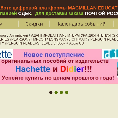
аботе цифровой платформы MACMILLAN EDUCATIO
мпанией
СДЕК
.
Для доставки заказа
ПОЧТОЙ РОС
м
Скидки
Календарь событий
алог
/
Английский
/
АДАПТИРОВАННАЯ ЛИТЕРАТУРА ДЛЯ ЧТЕНИЯ (GR
RIES (PEARSON / ПИРСОН / LONGMAN / ЛОНГМАН)
/
PENGUIN READE
TY (PENGUIN READERS, LEVEL 3) Book + Audio CD