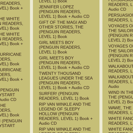
LEVEL 1) Book
 READERS,
READERS, L
JENNIFER LOPEZ
EL) Book +
Audio CD
(PENGUIN READERS,
PERSUASIO
LEVEL 1) Book + Audio CD
HE WHITE
READERS, L
GIFT OF THE MAGI AND
N READERS,
VOYAGES O
OTHER STORIES, THE
VEL) Book
THE SAILOR
(PENGUIN READERS,
HE WHITE
(PENGUIN 
LEVEL 1) Book
N READERS,
LEVEL 2) Bo
GIRL MEETS BOY
EL) Book +
VOYAGES O
(PENGUIN READERS,
THE SAILOR
LEVEL 1) Book
HURRICANE
(PENGUIN 
GIRL MEETS BOY
DERS,
LEVEL 2) Bo
(PENGUIN READERS,
VEL) Book
WALKABOUT
LEVEL 1) Book + Audio CD
HURRICANE
READERS, L
TWENTY THOUSAND
DERS,
WALKABOUT
LEAGUES UNDER THE SEA
EL) Book +
READERS, L
(PENGUIN READERS,
Audio
LEVEL 1) Book + Audio CD
(PENGUIN
WIND IN TH
SURFER! (PENGUIN
YSTART
THE (PENG
READERS, LEVEL 1) Book
Audio CD
LEVEL 2) Bo
RIP VAN WINKLE AND THE
THE
WAWE, THE
LEGEND OF SLEEPY
DERS,
READERS, L
HOLLOW (PENGUIN
VEL) Book
READERS, LEVEL 1) Book +
WHITE FAN
M (PENGUIN
Audio CD
READERS, L
YSTART
RIP VAN WINKLE AND THE
WHITE FAN