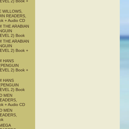
EVEL 2) Book +
E WILLOWS,
UIN READERS,
ok + Audio CD
M THE ARABIAN
ENGUIN
EVEL 2) Book
M THE ARABIAN
ENGUIN
EVEL 2) Book +
M HANS
(PENGUIN
EVEL 2) Book +
M HANS
(PENGUIN
EVEL 2) Book
ND MEN
READERS,
ok + Audio CD
ND MEN
READERS,
ok
OMEGA