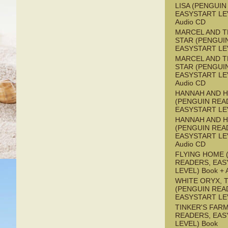
LISA (PENGUIN
EASYSTART LEV
Audio CD
MARCEL AND T
STAR (PENGUI
EASYSTART LE
MARCEL AND T
STAR (PENGUI
EASYSTART LEV
Audio CD
HANNAH AND 
(PENGUIN REA
EASYSTART LE
HANNAH AND 
(PENGUIN REA
EASYSTART LEV
Audio CD
FLYING HOME 
READERS, EAS
LEVEL) Book + 
WHITE ORYX, 
(PENGUIN REA
EASYSTART LE
TINKER'S FAR
READERS, EAS
LEVEL) Book