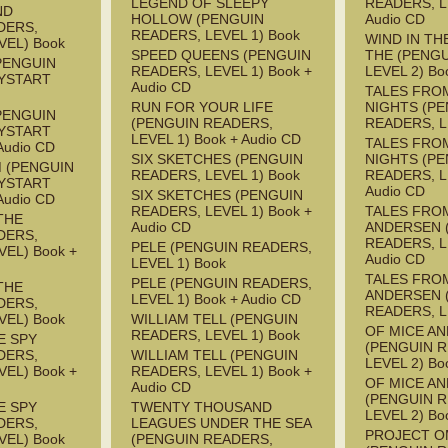
LEGEND OF SLEEPY
READERS, L
ND
HOLLOW (PENGUIN
Audio CD
DERS,
READERS, LEVEL 1) Book
WIND IN TH
VEL) Book
SPEED QUEENS (PENGUIN
THE (PENG
PENGUIN
READERS, LEVEL 1) Book +
LEVEL 2) Bo
YSTART
Audio CD
TALES FRO
RUN FOR YOUR LIFE
NIGHTS (P
PENGUIN
(PENGUIN READERS,
READERS, L
YSTART
LEVEL 1) Book + Audio CD
TALES FRO
Audio CD
SIX SKETCHES (PENGUIN
NIGHTS (P
M (PENGUIN
READERS, LEVEL 1) Book
READERS, L
YSTART
Audio CD
SIX SKETCHES (PENGUIN
Audio CD
READERS, LEVEL 1) Book +
TALES FRO
THE
Audio CD
ANDERSEN 
DERS,
READERS, L
PELE (PENGUIN READERS,
EL) Book +
Audio CD
LEVEL 1) Book
TALES FRO
PELE (PENGUIN READERS,
THE
ANDERSEN 
LEVEL 1) Book + Audio CD
DERS,
READERS, L
VEL) Book
WILLIAM TELL (PENGUIN
OF MICE A
READERS, LEVEL 1) Book
E SPY
(PENGUIN 
DERS,
WILLIAM TELL (PENGUIN
LEVEL 2) Bo
EL) Book +
READERS, LEVEL 1) Book +
OF MICE A
Audio CD
(PENGUIN 
E SPY
TWENTY THOUSAND
LEVEL 2) Bo
DERS,
LEAGUES UNDER THE SEA
PROJECT 
VEL) Book
(PENGUIN READERS,