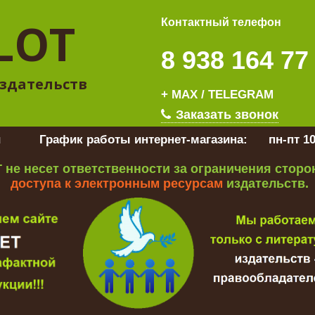
LOT
Контактный телефон
8 938 164 77
здательств
+ MAX / TELEGRAM
Заказать звонок
u
График работы интернет-магазина:
пн-пт 10
 не несет ответственности за ограничения стор
доступа к электронным ресурсам
издательств.