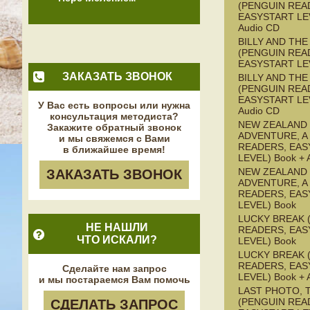
(PENGUIN REA
EASYSTART LEV
Audio CD
BILLY AND TH
(PENGUIN REA
EASYSTART LE
ЗАКАЗАТЬ ЗВОНОК
BILLY AND TH
(PENGUIN REA
EASYSTART LEV
У Вас есть вопросы или нужна
Audio CD
консультация методиста?
NEW ZEALAND
Закажите обратный звонок
ADVENTURE, A
и мы свяжемся с Вами
READERS, EAS
в ближайшее время!
LEVEL) Book + 
NEW ZEALAND
ЗАКАЗАТЬ ЗВОНОК
ADVENTURE, A
READERS, EAS
LEVEL) Book
LUCKY BREAK 
НЕ НАШЛИ
READERS, EAS
ЧТО ИСКАЛИ?
LEVEL) Book
LUCKY BREAK 
READERS, EAS
Сделайте нам запрос
LEVEL) Book + 
и мы постараемся Вам помочь
LAST PHOTO, 
(PENGUIN REA
СДЕЛАТЬ ЗАПРОС