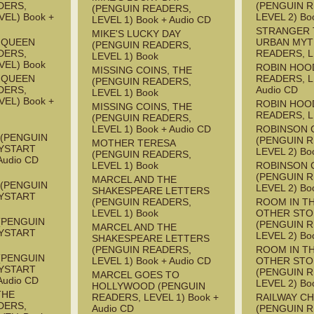
DERS,
(PENGUIN 
(PENGUIN READERS,
EL) Book +
LEVEL 2) Bo
LEVEL 1) Book + Audio CD
STRANGER 
MIKE'S LUCKY DAY
E QUEEN
URBAN MYT
(PENGUIN READERS,
DERS,
READERS, L
LEVEL 1) Book
VEL) Book
ROBIN HOO
MISSING COINS, THE
E QUEEN
READERS, L
(PENGUIN READERS,
DERS,
Audio CD
LEVEL 1) Book
EL) Book +
ROBIN HOO
MISSING COINS, THE
READERS, L
(PENGUIN READERS,
LEVEL 1) Book + Audio CD
ROBINSON 
 (PENGUIN
(PENGUIN 
MOTHER TERESA
YSTART
LEVEL 2) Bo
(PENGUIN READERS,
Audio CD
LEVEL 1) Book
ROBINSON 
(PENGUIN 
MARCEL AND THE
 (PENGUIN
LEVEL 2) Bo
SHAKESPEARE LETTERS
YSTART
(PENGUIN READERS,
ROOM IN T
LEVEL 1) Book
OTHER STO
(PENGUIN
(PENGUIN 
MARCEL AND THE
YSTART
LEVEL 2) Bo
SHAKESPEARE LETTERS
(PENGUIN READERS,
ROOM IN T
(PENGUIN
LEVEL 1) Book + Audio CD
OTHER STO
YSTART
(PENGUIN 
MARCEL GOES TO
Audio CD
LEVEL 2) Bo
HOLLYWOOD (PENGUIN
THE
READERS, LEVEL 1) Book +
RAILWAY CH
DERS,
Audio CD
(PENGUIN 