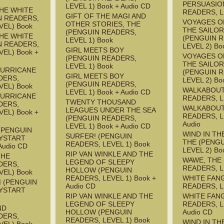
PERSUASIO
LEVEL 1) Book + Audio CD
HE WHITE
READERS, L
GIFT OF THE MAGI AND
N READERS,
VOYAGES O
OTHER STORIES, THE
VEL) Book
THE SAILOR
(PENGUIN READERS,
HE WHITE
(PENGUIN 
LEVEL 1) Book
N READERS,
LEVEL 2) Bo
GIRL MEETS BOY
EL) Book +
VOYAGES O
(PENGUIN READERS,
THE SAILOR
LEVEL 1) Book
HURRICANE
(PENGUIN 
GIRL MEETS BOY
DERS,
LEVEL 2) Bo
(PENGUIN READERS,
VEL) Book
WALKABOUT
LEVEL 1) Book + Audio CD
HURRICANE
READERS, L
TWENTY THOUSAND
DERS,
WALKABOUT
LEAGUES UNDER THE SEA
EL) Book +
READERS, L
(PENGUIN READERS,
Audio
LEVEL 1) Book + Audio CD
(PENGUIN
WIND IN TH
SURFER! (PENGUIN
YSTART
THE (PENG
READERS, LEVEL 1) Book
Audio CD
LEVEL 2) Bo
RIP VAN WINKLE AND THE
THE
WAWE, THE
LEGEND OF SLEEPY
DERS,
READERS, L
HOLLOW (PENGUIN
VEL) Book
READERS, LEVEL 1) Book +
WHITE FAN
M (PENGUIN
Audio CD
READERS, L
YSTART
RIP VAN WINKLE AND THE
WHITE FAN
LEGEND OF SLEEPY
READERS, L
ND
HOLLOW (PENGUIN
Audio CD
DERS,
READERS, LEVEL 1) Book
WIND IN TH