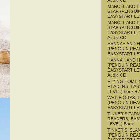
Audio CD
MARCEL AND T
STAR (PENGUI
EASYSTART LE
MARCEL AND T
STAR (PENGUI
EASYSTART LEV
Audio CD
HANNAH AND 
(PENGUIN REA
EASYSTART LE
HANNAH AND 
(PENGUIN REA
EASYSTART LEV
Audio CD
FLYING HOME 
READERS, EAS
LEVEL) Book + 
WHITE ORYX, 
(PENGUIN REA
EASYSTART LE
TINKER'S FAR
READERS, EAS
LEVEL) Book
TINKER'S ISLA
(PENGUIN REA