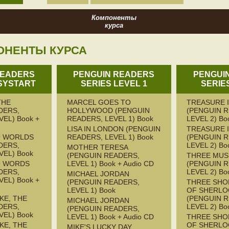
Компоненты
курса
ОНЕНТЫ КУРСА
READERS
PENGUIN READERS
PENGUI
SYSTART
SERIES LEVEL 1
SERIE
THE
MARCEL GOES TO
TREASURE 
DERS,
HOLLYWOOD (PENGUIN
(PENGUIN 
EL) Book +
READERS, LEVEL 1) Book
LEVEL 2) Bo
LISA IN LONDON (PENGUIN
TREASURE 
 WORLDS
READERS, LEVEL 1) Book
(PENGUIN 
DERS,
LEVEL 2) Bo
MOTHER TERESA
VEL) Book
(PENGUIN READERS,
THREE MUS
O WORDS
LEVEL 1) Book + Audio CD
(PENGUIN 
DERS,
LEVEL 2) Bo
MICHAEL JORDAN
EL) Book +
(PENGUIN READERS,
THREE SHO
LEVEL 1) Book
OF SHERLO
KE, THE
(PENGUIN 
MICHAEL JORDAN
DERS,
LEVEL 2) Bo
(PENGUIN READERS,
VEL) Book
LEVEL 1) Book + Audio CD
THREE SHO
KE, THE
OF SHERLO
MIKE'S LUCKY DAY