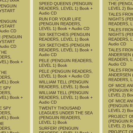
VEL) Book
SPEED QUEENS (PENGUIN
THE (PENG
PENGUIN
READERS, LEVEL 1) Book +
LEVEL 2) Bo
YSTART
Audio CD
TALES FRO
RUN FOR YOUR LIFE
NIGHTS (P
PENGUIN
(PENGUIN READERS,
READERS, L
YSTART
LEVEL 1) Book + Audio CD
TALES FRO
Audio CD
SIX SKETCHES (PENGUIN
NIGHTS (P
M (PENGUIN
READERS, LEVEL 1) Book
READERS, L
YSTART
Audio CD
SIX SKETCHES (PENGUIN
Audio CD
READERS, LEVEL 1) Book +
TALES FRO
THE
Audio CD
ANDERSEN 
DERS,
READERS, L
PELE (PENGUIN READERS,
EL) Book +
Audio CD
LEVEL 1) Book
TALES FRO
PELE (PENGUIN READERS,
THE
ANDERSEN 
LEVEL 1) Book + Audio CD
DERS,
READERS, L
VEL) Book
WILLIAM TELL (PENGUIN
OF MICE A
READERS, LEVEL 1) Book
E SPY
(PENGUIN 
DERS,
WILLIAM TELL (PENGUIN
LEVEL 2) Bo
EL) Book +
READERS, LEVEL 1) Book +
OF MICE A
Audio CD
(PENGUIN 
E SPY
TWENTY THOUSAND
LEVEL 2) Bo
DERS,
LEAGUES UNDER THE SEA
PROJECT 
VEL) Book
(PENGUIN READERS,
(PENGUIN 
LEVEL 1) Book
HE
LEVEL 2) Bo
DERS,
SURFER! (PENGUIN
PROJECT 