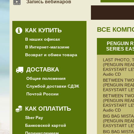
Запись вебинаров
ВСЕ КОМП
КАК КУПИТЬ
В наших офисах
PENGUIN 
В Интернет-магазине
SERIES EA
Возврат и обмен товара
LAST PHOTO, 
(PENGUIN REA
ДОСТАВКА
EASYSTART LEV
Audio CD
Общие положения
BETWEEN TWO
(PENGUIN REA
Службой доставки СДЭК
EASYSTART LE
Почтой России
BETWEEN TW
(PENGUIN REA
EASYSTART LEV
КАК ОПЛАТИТЬ
Audio CD
BIG BAG MISTA
Sber Pay
(PENGUIN REA
Банковской картой
EASYSTART LE
BIG BAG MISTA
Перечислением