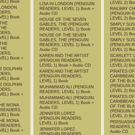
VEL) Book
LEVEL 2) Bo
LISA IN LONDON (PENGUIN
 LONDON
READERS, LEVEL 1) Book +
RAILWAY CH
DERS,
Audio CD
(PENGUIN 
VEL) Book
LEVEL 2) Bo
HOUSE OF THE SEVEN
THE
GABLES, THE (PENGUIN
SIMPLY SU
THE
READERS, LEVEL 1) Book
(PENGUIN 
DERS,
LEVEL 2) Bo
HOUSE OF THE SEVEN
VEL) Book
GABLES, THE (PENGUIN
SIMPLY SU
THE
READERS, LEVEL 1) Book +
(PENGUIN 
THE
Audio CD
LEVEL 2) Bo
DERS,
KAREN AND THE ARTIST
SCARLETT 
EL) Book +
(PENGUIN READERS,
(PENGUIN 
LEVEL 1) Book + Audio CD
LEVEL 2) Bo
HE DOLPHIN
KAREN AND THE ARTIST
PIRATES OF
DERS,
(PENGUIN READERS,
CARIBBEAN
VEL) Book
LEVEL 1) Book
OF THE BL
HE DOLPHIN
(PENGUIN 
MUHAMMAD ALI (PENGUIN
DERS,
LEVEL 2) Bo
READERS, LEVEL 1) Book
EL) Book +
PIRATES OF
MUHAMMAD ALI (PENGUIN
CARIBBEAN
READERS, LEVEL 1) Book +
THE MONA
OF THE BL
Audio CD
 READERS,
(PENGUIN 
JENNIFER LOPEZ
VEL) Book
LEVEL 2) Bo
(PENGUIN READERS,
THE MONA
PERSUASIO
LEVEL 1) Book
 READERS,
READERS, L
JENNIFER LOPEZ
EL) Book +
Audio CD
(PENGUIN READERS,