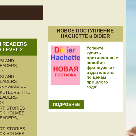
НОВОЕ ПОСТУПЛЕНИЕ
HACHETTE и DIDIER
N READERS
Успейте
S LEVEL 2
купить
оригинальные
ISLAND
пособия
READERS,
французских
ok
издательств
ISLAND
по ценам
READERS,
прошлого
ok + Audio CD
года!
KETEERS, THE
READERS,
ok
ПОДРОБНЕЕ
RT STORIES
CK HOLMES
READERS,
ok
RT STORIES
CK HOLMES