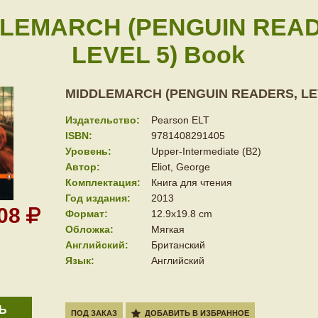
LEMARCH (PENGUIN REA
LEVEL 5) Book
MIDDLEMARCH (PENGUIN READERS, LEV
Издательство:
Pearson ELT
ISBN:
9781408291405
Уровень:
Upper-Intermediate (B2)
Автор:
Eliot, George
Комплектация:
Книга для чтения
Год издания:
2013
008
Формат:
12.9x19.8 cm
Обложка:
Мягкая
Английский:
Британский
Язык:
Английский
Ь
ПОД ЗАКАЗ
ДОБАВИТЬ В ИЗБРАННОЕ