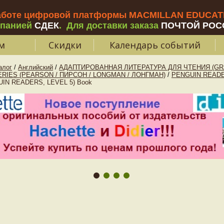
аботе цифровой платформы MACMILLAN EDUCATIO
мпанией
СДЕК
.
Для доставки заказа
ПОЧТОЙ РОС
м
Скидки
Календарь событий
алог
/
Английский
/
АДАПТИРОВАННАЯ ЛИТЕРАТУРА ДЛЯ ЧТЕНИЯ (GR
RIES (PEARSON / ПИРСОН / LONGMAN / ЛОНГМАН)
/
PENGUIN READE
IN READERS, LEVEL 5) Book