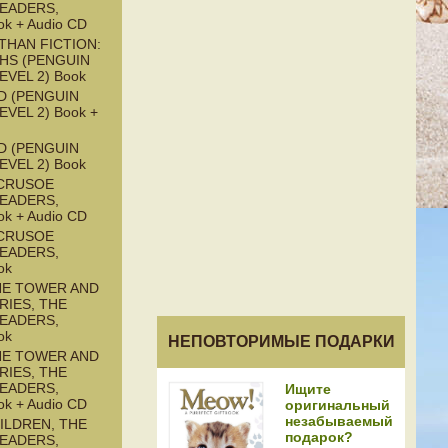
READERS,
ok + Audio CD
THAN FICTION:
HS (PENGUIN
EVEL 2) Book
D (PENGUIN
EVEL 2) Book +
D (PENGUIN
EVEL 2) Book
CRUSOE
READERS,
ok + Audio CD
CRUSOE
READERS,
ok
HE TOWER AND
RIES, THE
READERS,
ok
НЕПОВТОРИМЫЕ ПОДАРКИ
HE TOWER AND
RIES, THE
READERS,
Ищите
ok + Audio CD
оригинальный
незабываемый
ILDREN, THE
подарок?
READERS,