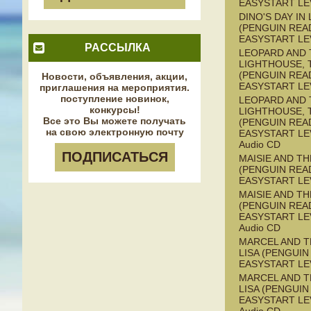
EASYSTART LE
DINO'S DAY IN
(PENGUIN REA
EASYSTART LE
РАССЫЛКА
LEOPARD AND 
LIGHTHOUSE, 
(PENGUIN REA
Новости, объявления, акции,
EASYSTART LE
приглашения на мероприятия.
поступление новинок,
LEOPARD AND 
конкурсы!
LIGHTHOUSE, 
Все это Вы можете получать
(PENGUIN REA
на свою электронную почту
EASYSTART LEV
Audio CD
ПОДПИСАТЬСЯ
MAISIE AND T
(PENGUIN REA
EASYSTART LE
MAISIE AND T
(PENGUIN REA
EASYSTART LEV
Audio CD
MARCEL AND 
LISA (PENGUIN
EASYSTART LE
MARCEL AND 
LISA (PENGUIN
EASYSTART LEV