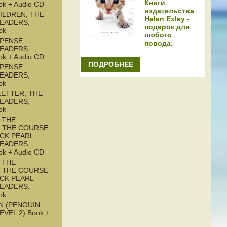
Книги
ok + Audio CD
издательства
ILDREN, THE
Helen Exley -
READERS,
подарок для
ok
любого
SPENSE
повода.
READERS,
ok + Audio CD
ПОДРОБНЕЕ
SPENSE
READERS,
ok
LETTER, THE
READERS,
ok
 THE
: THE COURSE
ACK PEARL
READERS,
ok + Audio CD
 THE
: THE COURSE
ACK PEARL
READERS,
ok
N (PENGUIN
EVEL 2) Book +