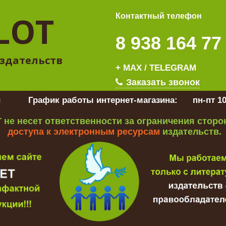
LOT
Контактный телефон
8 938 164 77
здательств
+ MAX / TELEGRAM
Заказать звонок
u
График работы интернет-магазина:
пн-пт 10
 не несет ответственности за ограничения стор
доступа к электронным ресурсам
издательств.