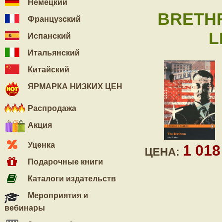
Немецкий
BRETHR
Французский
L
Испанский
Итальянский
Китайский
ЯРМАРКА НИЗКИХ ЦЕН
Распродажа
Акция
Уценка
1 01
ЦЕНА:
Подарочные книги
Каталоги издательств
Мероприятия и
вебинары