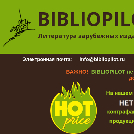
BIBLIOPI
Литература зарубежных изд
Электронная почта:
info@bibliopilot.ru
Гр
ВАЖНО!
BIBLIOPILOT не
д