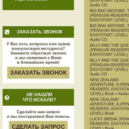
EASYSTART LEVEL) 
Audio CD
BIG BAG MISTAKE, 
(PENGUIN READERS
EASYSTART LEVEL)
BIG BAG MISTAKE, 
(PENGUIN READERS
ЗАКАЗАТЬ ЗВОНОК
EASYSTART LEVEL) 
Audio CD
У Вас есть вопросы или нужна
BILLY AND THE QU
консультация методиста?
(PENGUIN READERS
Закажите обратный звонок
EASYSTART LEVEL)
и мы свяжемся с Вами
BILLY AND THE QU
в ближайшее время!
(PENGUIN READERS
EASYSTART LEVEL) 
ЗАКАЗАТЬ ЗВОНОК
Audio CD
NEW ZEALAND
ADVENTURE, A (PE
READERS, EASYST
LEVEL) Book + Audi
НЕ НАШЛИ
NEW ZEALAND
ЧТО ИСКАЛИ?
ADVENTURE, A (PE
READERS, EASYST
Сделайте нам запрос
LEVEL) Book
и мы постараемся Вам помочь
LUCKY BREAK (PEN
READERS, EASYST
СДЕЛАТЬ ЗАПРОС
LEVEL) Book