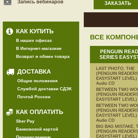
Запись вебинаров
ЗАКАЗАТЬ
КАК КУПИТЬ
ВСЕ КОМПОН
В наших офисах
В Интернет-магазине
PENGUIN REA
Возврат и обмен товара
SERIES EASYS
LAST PHOTO, THE
ДОСТАВКА
(PENGUIN READERS
EASYSTART LEVEL) 
Общие положения
Audio CD
Службой доставки СДЭК
BETWEEN TWO WO
(PENGUIN READERS
Почтой России
EASYSTART LEVEL)
BETWEEN TWO WO
(PENGUIN READERS
КАК ОПЛАТИТЬ
EASYSTART LEVEL) 
Audio CD
Sber Pay
BIG BAG MISTAKE, 
Банковской картой
(PENGUIN READERS
EASYSTART LEVEL)
Перечислением