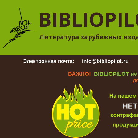
BIBLIOPI
Литература зарубежных изд
Электронная почта:
info@bibliopilot.ru
Гр
ВАЖНО!
BIBLIOPILOT не
д