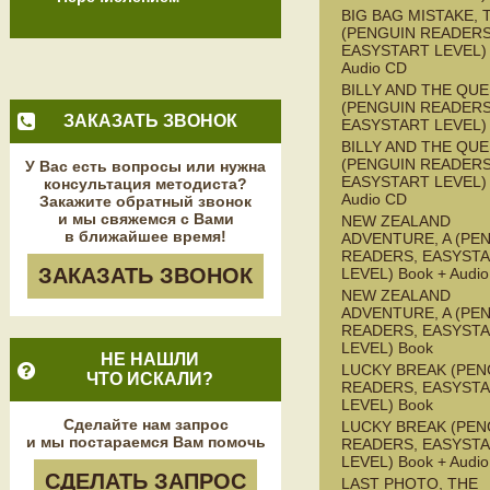
BIG BAG MISTAKE, 
(PENGUIN READERS
EASYSTART LEVEL) 
Audio CD
BILLY AND THE QU
(PENGUIN READERS
ЗАКАЗАТЬ ЗВОНОК
EASYSTART LEVEL)
BILLY AND THE QU
(PENGUIN READERS
У Вас есть вопросы или нужна
EASYSTART LEVEL) 
консультация методиста?
Audio CD
Закажите обратный звонок
и мы свяжемся с Вами
NEW ZEALAND
в ближайшее время!
ADVENTURE, A (PE
READERS, EASYST
ЗАКАЗАТЬ ЗВОНОК
LEVEL) Book + Audi
NEW ZEALAND
ADVENTURE, A (PE
READERS, EASYST
LEVEL) Book
НЕ НАШЛИ
LUCKY BREAK (PEN
ЧТО ИСКАЛИ?
READERS, EASYST
LEVEL) Book
Сделайте нам запрос
LUCKY BREAK (PEN
и мы постараемся Вам помочь
READERS, EASYST
LEVEL) Book + Audi
СДЕЛАТЬ ЗАПРОС
LAST PHOTO, THE