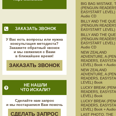
BIG BAG MISTAKE, 
(PENGUIN READERS
EASYSTART LEVEL) 
Audio CD
BILLY AND THE QU
(PENGUIN READERS
ЗАКАЗАТЬ ЗВОНОК
EASYSTART LEVEL)
BILLY AND THE QU
(PENGUIN READERS
У Вас есть вопросы или нужна
EASYSTART LEVEL) 
консультация методиста?
Audio CD
Закажите обратный звонок
и мы свяжемся с Вами
NEW ZEALAND
в ближайшее время!
ADVENTURE, A (PE
READERS, EASYST
ЗАКАЗАТЬ ЗВОНОК
LEVEL) Book + Audi
NEW ZEALAND
ADVENTURE, A (PE
READERS, EASYST
LEVEL) Book
НЕ НАШЛИ
LUCKY BREAK (PEN
ЧТО ИСКАЛИ?
READERS, EASYST
LEVEL) Book
Сделайте нам запрос
LUCKY BREAK (PEN
и мы постараемся Вам помочь
READERS, EASYST
LEVEL) Book + Audi
СДЕЛАТЬ ЗАПРОС
LAST PHOTO, THE