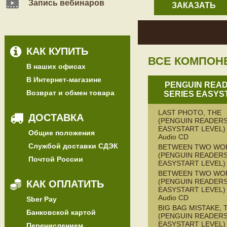
Запись вебинаров
ЗАКАЗАТЬ
КАК КУПИТЬ
ВСЕ КОМПОН
В наших офисах
В Интернет-магазине
PENGUIN REA
Возврат и обмен товара
SERIES EASYS
LAST PHOTO, THE
ДОСТАВКА
(PENGUIN READERS
EASYSTART LEVEL) 
Общие положения
Audio CD
Службой доставки СДЭК
BETWEEN TWO WO
(PENGUIN READERS
Почтой России
EASYSTART LEVEL)
BETWEEN TWO WO
(PENGUIN READERS
КАК ОПЛАТИТЬ
EASYSTART LEVEL) 
Audio CD
Sber Pay
BIG BAG MISTAKE, 
Банковской картой
(PENGUIN READERS
EASYSTART LEVEL)
Перечислением