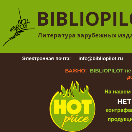
BIBLIOPI
Литература зарубежных изд
Электронная почта:
info@bibliopilot.ru
Гр
ВАЖНО!
BIBLIOPILOT не
д