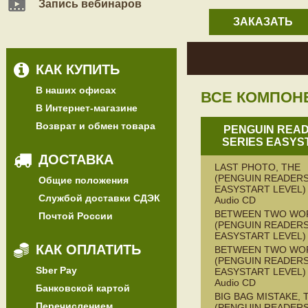
Запись вебинаров
ЗАКАЗАТЬ
КАК КУПИТЬ
В наших офисах
ВСЕ КОМПОН
В Интернет-магазине
Возврат и обмен товара
PENGUIN REA
SERIES EASYS
ДОСТАВКА
LAST PHOTO, THE
(PENGUIN READERS
Общие положения
EASYSTART LEVEL) 
Службой доставки СДЭК
Audio CD
BETWEEN TWO WO
Почтой России
(PENGUIN READERS
EASYSTART LEVEL)
КАК ОПЛАТИТЬ
BETWEEN TWO WO
(PENGUIN READERS
Sber Pay
EASYSTART LEVEL) 
Audio CD
Банковской картой
BIG BAG MISTAKE, 
Перечислением
(PENGUIN READERS