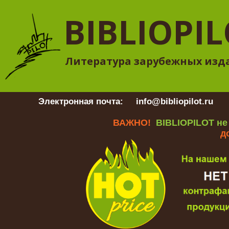
BIBLIOPI
Литература зарубежных изд
Электронная почта:
info@bibliopilot.ru
Гр
ВАЖНО!
BIBLIOPILOT не
д