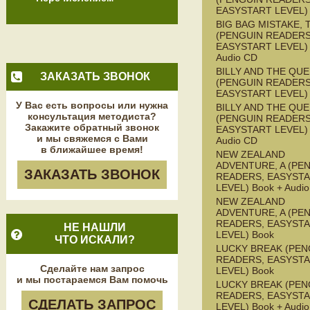
EASYSTART LEVEL)
BIG BAG MISTAKE, 
(PENGUIN READERS
EASYSTART LEVEL) 
Audio CD
BILLY AND THE QU
ЗАКАЗАТЬ ЗВОНОК
(PENGUIN READERS
EASYSTART LEVEL)
У Вас есть вопросы или нужна
BILLY AND THE QU
консультация методиста?
(PENGUIN READERS
Закажите обратный звонок
EASYSTART LEVEL) 
и мы свяжемся с Вами
Audio CD
в ближайшее время!
NEW ZEALAND
ADVENTURE, A (PE
ЗАКАЗАТЬ ЗВОНОК
READERS, EASYST
LEVEL) Book + Audi
NEW ZEALAND
ADVENTURE, A (PE
READERS, EASYST
НЕ НАШЛИ
LEVEL) Book
ЧТО ИСКАЛИ?
LUCKY BREAK (PEN
READERS, EASYST
Сделайте нам запрос
LEVEL) Book
и мы постараемся Вам помочь
LUCKY BREAK (PEN
READERS, EASYST
СДЕЛАТЬ ЗАПРОС
LEVEL) Book + Audi